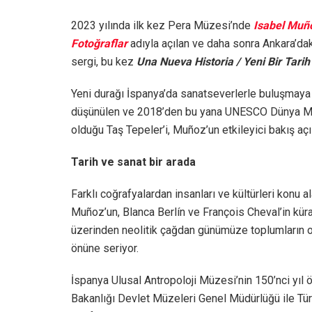
2023 yılında ilk kez Pera Müzesi’nde
Isabel Muño
Fotoğraflar
adıyla açılan ve daha sonra Ankara’da
sergi, bu kez
Una Nueva Historia / Yeni Bir Tarih
Yeni durağı İspanya’da sanatseverlerle buluşmaya h
düşünülen ve 2018’den bu yana UNESCO Dünya Mira
olduğu Taş Tepeler’i, Muñoz’un etkileyici bakış a
Tarih ve sanat bir arada
Farklı coğrafyalardan insanları ve kültürleri konu a
Muñoz’un, Blanca Berlín ve François Cheval’in küra
üzerinden neolitik çağdan günümüze toplumların ol
önüne seriyor.
İspanya Ulusal Antropoloji Müzesi’nin 150’nci yıl
Bakanlığı Devlet Müzeleri Genel Müdürlüğü ile Türk