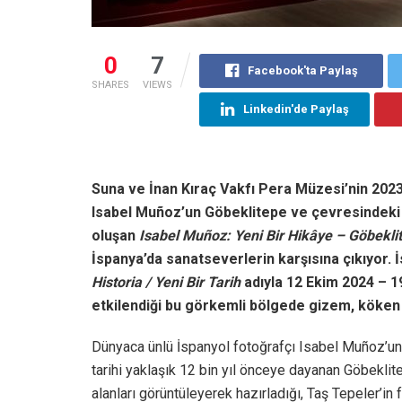
0
7
Facebook'ta Paylaş
SHARES
VIEWS
Linkedin'de Paylaş
Suna ve İnan Kıraç Vakfı Pera Müzesi’nin 2023
Isabel Muñoz’un Göbeklitepe ve çevresindeki a
oluşan
Isabel Muñoz: Yeni Bir Hikâye – Göbekli
İspanya’da sanatseverlerin karşısına çıkıyor.
Historia / Yeni Bir Tarih
adıyla 12 Ekim 2024 – 1
etkilendiği bu görkemli bölgede gizem, köken v
Dünyaca ünlü İspanyol fotoğrafçı Isabel Muñoz’un
tarihi yaklaşık 12 bin yıl önceye dayanan Göbeklit
alanları görüntüleyerek hazırladığı, Taş Tepeler’i