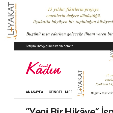
İletişim: info@guncelkadin.com.tr
ANASAYFA
GÜNCEL HABERLER
İŞ DÜNYASI
“Yeni Bir Hikâye” İs