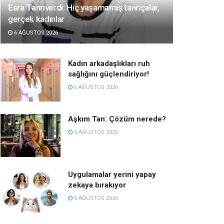
Esra Tanrıverdi: Hiç yaşamamış tanrıçalar,
gerçek kadınlar
6 AĞUSTOS 2026
Kadın arkadaşlıkları ruh
sağlığını güçlendiriyor!
6 AĞUSTOS 2026
Aşkım Tan: Çözüm nerede?
6 AĞUSTOS 2026
Uygulamalar yerini yapay
zekaya bırakıyor
6 AĞUSTOS 2026