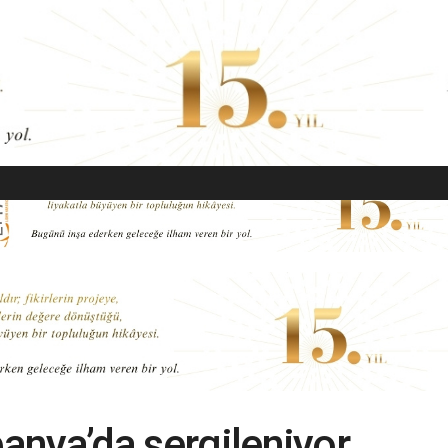
EKONOMI
MODA
GÜZELLIK
SAĞLIK
YAŞAM
SANAT
panya’da sergileniyor