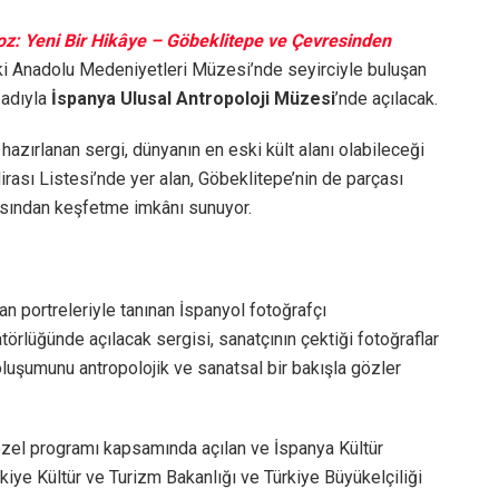
z: Yeni Bir Hikâye – Göbeklitepe ve Çevresinden
ki Anadolu Medeniyetleri Müzesi’nde seyirciyle buluşan
adıyla
İspanya Ulusal Antropoloji Müzesi
’nde açılacak.
azırlanan sergi, dünyanın en eski kült alanı olabileceği
sı Listesi’nde yer alan, Göbeklitepe’nin de parçası
çısından keşfetme imkânı sunuyor.
lan portreleriyle tanınan İspanyol fotoğrafçı
törlüğünde açılacak sergisi, sanatçının çektiği fotoğraflar
uşumunu antropolojik ve sanatsal bir bakışla gözler
 özel programı kapsamında açılan ve İspanya Kültür
iye Kültür ve Turizm Bakanlığı ve Türkiye Büyükelçiliği