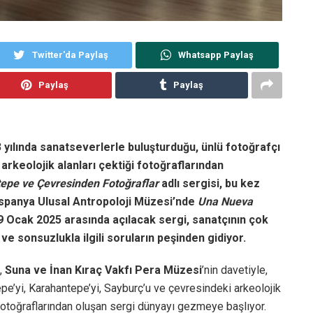
Twitter'da Paylaş
Whatsapp Paylaş
Paylaş
Paylaş
 yılında sanatseverlerle buluşturduğu, ünlü fotoğrafçı
rkeolojik alanları çektiği fotoğraflarından
tepe ve Çevresinden Fotoğraflar
adlı sergisi,
bu kez
 İspanya Ulusal Antropoloji Müzesi’nde
Una Nueva
9 Ocak 2025 arasında açılacak sergi, sanatçının çok
e sonsuzlukla ilgili soruların peşinden gidiyor.
,
Suna ve İnan Kıraç Vakfı Pera Müzesi
’nin davetiyle,
epe’yi, Karahantepe’yi, Sayburç’u ve çevresindeki arkeolojik
n fotoğraflarından oluşan sergi dünyayı gezmeye başlıyor.