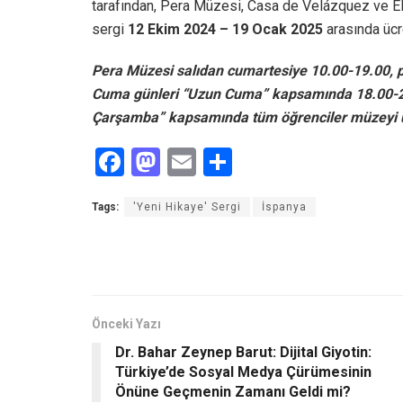
tarafından, Pera Müzesi, Casa de Velázquez ve El C
sergi
12 Ekim 2024 – 19 Ocak 2025
arasında ücr
Pera Müzesi salıdan cumartesiye 10.00-19.00, pa
Cuma günleri “Uzun Cuma” kapsamında 18.00-22.
Çarşamba” kapsamında tüm öğrenciler müzeyi ücr
F
M
E
S
a
a
m
h
Tags:
'Yeni Hikaye' Sergi
İspanya
ce
st
ail
ar
b
o
e
o
d
o
o
Önceki Yazı
k
n
Dr. Bahar Zeynep Barut: Dijital Giyotin:
Türkiye’de Sosyal Medya Çürümesinin
Önüne Geçmenin Zamanı Geldi mi?