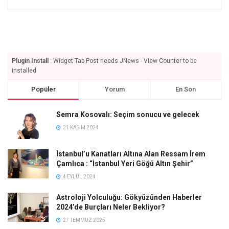
Plugin Install
: Widget Tab Post needs JNews - View Counter to be
installed
Popüler
Yorum
En Son
Semra Kosovalı: Seçim sonucu ve gelecek
21 KASIM 2024
İstanbul’u Kanatları Altına Alan Ressam İrem
Çamlıca : “İstanbul Yeri Göğü Altın Şehir”
4 EYLÜL 2024
Astroloji Yolculuğu: Gökyüzünden Haberler
2024’de Burçları Neler Bekliyor?
27 TEMMUZ 2025