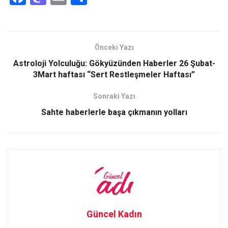
a
a
m
h
ce
st
ail
ar
b
o
e
Önceki Yazı
o
d
Astroloji Yolculuğu: Gökyüzünden Haberler 26 Şubat-
o
o
3Mart haftası “Sert Restleşmeler Haftası”
k
n
Sonraki Yazı
Sahte haberlerle başa çıkmanın yolları
Güncel Kadın