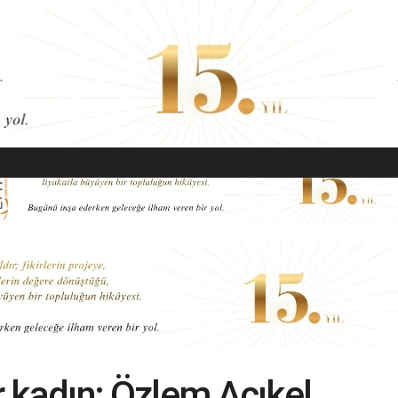
EKONOMI
MODA
GÜZELLIK
SAĞLIK
YAŞAM
SANAT
ir kadın; Özlem Açıkel