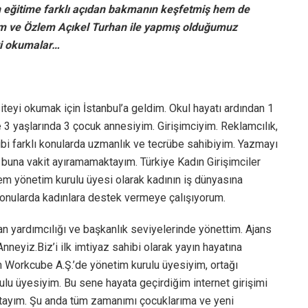
lan eğitime farklı açıdan bakmanın keşfetmiş hem de
lom ve Özlem Açıkel Turhan ile yapmış olduğumuz
yi okumalar…
eyi okumak için İstanbul’a geldim. Okul hayatı ardından 1
 ve 3 yaşlarında 3 çocuk annesiyim. Girişimciyim. Reklamcılık,
 gibi farklı konularda uzmanlık ve tecrübe sahibiyim. Yazmayı
na vakit ayıramamaktayım. Türkiye Kadın Girişimciler
m yönetim kurulu üyesi olarak kadının iş dünyasına
 konularda kadınlara destek vermeye çalışıyorum.
an yardımcılığı ve başkanlık seviyelerinde yönettim. Ajans
yiz.Biz’i ilk imtiyaz sahibi olarak yayın hayatına
 Workcube A.Ş.’de yönetim kurulu üyesiyim, ortağı
u üyesiyim. Bu sene hayata geçirdiğim internet girişimi
tayım. Şu anda tüm zamanımı çocuklarıma ve yeni