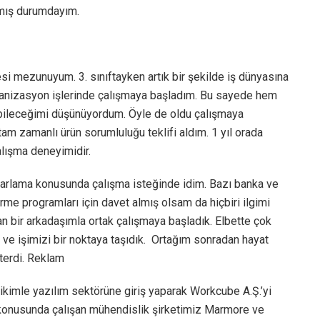
mış durumdayım.
esi mezunuyum. 3. sınıftayken artık bir şekilde iş dünyasına
ganizasyon işlerinde çalışmaya başladım. Bu sayede hem
bileceğimi düşünüyordum. Öyle de oldu çalışmaya
e tam zamanlı ürün sorumluluğu teklifi aldım. 1 yıl orada
lışma deneyimidir.
arlama konusunda çalışma isteğinde idim. Bazı banka ve
irme programları için davet almış olsam da hiçbiri ilgimi
 bir arkadaşımla ortak çalışmaya başladık. Elbette çok
k ve işimizi bir noktaya taşıdık. Ortağım sonradan hayat
sterdi. Reklam
kimle yazılım sektörüne giriş yaparak Workcube A.Ş.’yi
i konusunda çalışan mühendislik şirketimiz Marmore ve