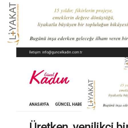
İletişim: info@guncelkadin.com.tr
ANASAYFA
GÜNCEL HABERLER
İŞ DÜNYASI
Üretken, yenilikçi b