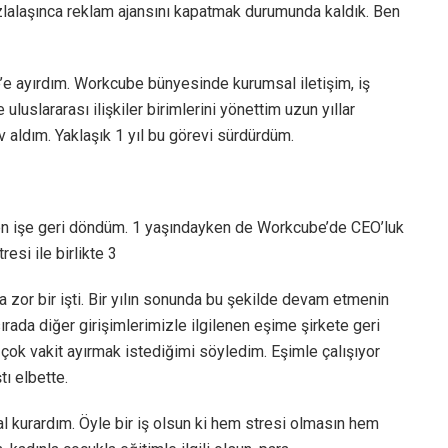
azlalaşınca reklam ajansını kapatmak durumunda kaldık. Ben
 ayırdım. Workcube bünyesinde kurumsal iletişim, iş
 uluslararası ilişkiler birimlerini yönettim uzun yıllar
aldım. Yaklaşık 1 yıl bu görevi sürdürdüm.
en işe geri döndüm. 1 yaşındayken de Workcube’de CEO’luk
esi ile birlikte 3
zor bir işti. Bir yılın sonunda bu şekilde devam etmenin
rada diğer girişimlerimizle ilgilenen eşime şirkete geri
ok vakit ayırmak istediğimi söyledim. Eşimle çalışıyor
ı elbette.
l kurardım. Öyle bir iş olsun ki hem stresi olmasın hem