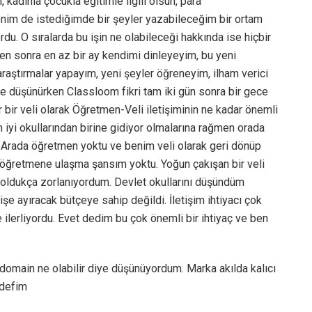
kadınla çocukla eğitimle ilgili olsun, para
enim de istediğimde bir şeyler yazabileceğim bir ortam
du. O sıralarda bu işin ne olabileceği hakkında ise hiçbir
en sonra en az bir ay kendimi dinleyeyim, bu yeni
araştırmalar yapayım, yeni şeyler öğreneyim, ilham verici
ye düşünürken Classloom fikri tam iki gün sonra bir gece
 bir veli olarak Öğretmen-Veli iletişiminin ne kadar önemli
n iyi okullarından birine gidiyor olmalarına rağmen orada
dı. Arada öğretmen yoktu ve benim veli olarak geri dönüp
a öğretmene ulaşma şansım yoktu. Yoğun çakışan bir veli
 oldukça zorlanıyordum. Devlet okullarını düşündüm
 işe ayıracak bütçeye sahip değildi. İletişim ihtiyacı çok
 ilerliyordu. Evet dedim bu çok önemli bir ihtiyaç ve ben
domain ne olabilir diye düşünüyordum. Marka akılda kalıcı
hedefim