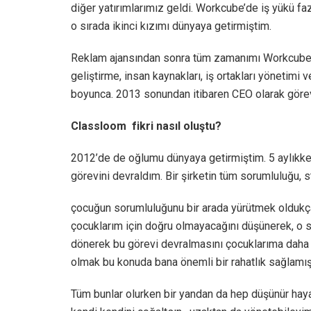
diğer yatırımlarımız geldi. Workcube’de iş yükü f
o sırada ikinci kızımı dünyaya getirmiştim.
Reklam ajansından sonra tüm zamanımı Workcube’e
geliştirme, insan kaynakları, iş ortakları yönetimi ve
boyunca. 2013 sonundan itibaren CEO olarak görev 
Classloom fikri nasıl oluştu?
2012’de de oğlumu dünyaya getirmiştim. 5 aylıkk
görevini devraldım. Bir şirketin tüm sorumluluğu, str
çocuğun sorumluluğunu bir arada yürütmek oldukça 
çocuklarım için doğru olmayacağını düşünerek, o sı
dönerek bu görevi devralmasını çocuklarıma daha ç
olmak bu konuda bana önemli bir rahatlık sağlamışt
Tüm bunlar olurken bir yandan da hep düşünür haya