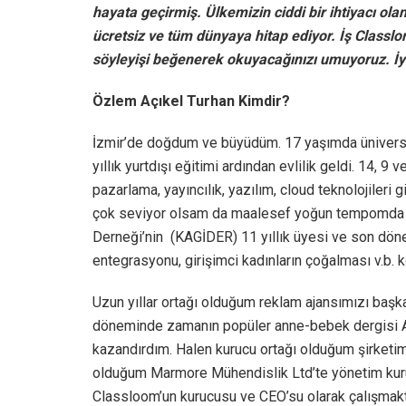
hayata geçirmiş. Ülkemizin ciddi bir ihtiyacı o
ücretsiz ve tüm dünyaya hitap ediyor. İş Class
söyleyişi beğenerek okuyacağınızı umuyoruz. İ
Özlem Açıkel Turhan Kimdir?
İzmir’de doğdum ve büyüdüm. 17 yaşımda üniversit
yıllık yurtdışı eğitimi ardından evlilik geldi. 14, 9
pazarlama, yayıncılık, yazılım, cloud teknolojileri
çok seviyor olsam da maalesef yoğun tempomda bu
Derneği’nin (KAGİDER) 11 yıllık üyesi ve son döne
entegrasyonu, girişimci kadınların çoğalması v.b.
Uzun yıllar ortağı olduğum reklam ajansımızı başk
döneminde zamanın popüler anne-bebek dergisi Anne
kazandırdım. Halen kurucu ortağı olduğum şirketim
olduğum Marmore Mühendislik Ltd’te yönetim kurul
Classloom’un kurucusu ve CEO’su olarak çalışmak