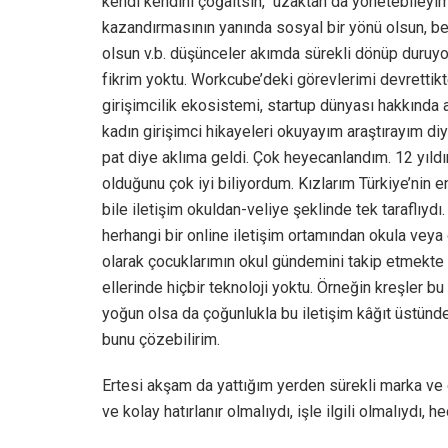
kendi kendini çoğaltsın, uzaktan da yönetebileyim, 
kazandırmasının yanında sosyal bir yönü olsun, b
olsun v.b. düşünceler akımda sürekli dönüp duruyor
fikrim yoktu. Workcube’deki görevlerimi devrettikt
girişimcilik ekosistemi, startup dünyası hakkında 
kadın girişimci hikayeleri okuyayım araştırayım di
pat diye aklıma geldi. Çok heyecanlandım. 12 yıldır
olduğunu çok iyi biliyordum. Kızlarım Türkiye’nin e
bile iletişim okuldan-veliye şeklinde tek taraflıy
herhangi bir online iletişim ortamından okula vey
olarak çocuklarımın okul gündemini takip etmekte
ellerinde hiçbir teknoloji yoktu. Örneğin kreşler bu
yoğun olsa da çoğunlukla bu iletişim kâğıt üstünde
bunu çözebilirim.
Ertesi akşam da yattığım yerden sürekli marka ve 
ve kolay hatırlanır olmalıydı, işle ilgili olmalıydı, 