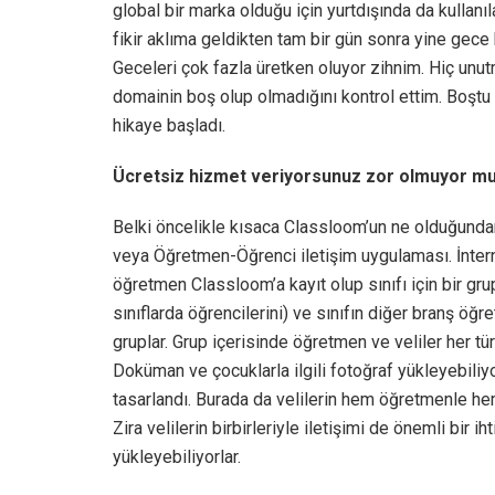
global bir marka olduğu için yurtdışında da kullan
fikir aklıma geldikten tam bir gün sonra yine gece
Geceleri çok fazla üretken oluyor zihnim. Hiç unu
domainin boş olup olmadığını kontrol ettim. Boştu 
hikaye başladı.
Ücretsiz hizmet veriyorsunuz zor olmuyor mu
Belki öncelikle kısaca Classloom’un ne olduğund
veya Öğretmen-Öğrenci iletişim uygulaması. İntern
öğretmen Classloom’a kayıt olup sınıfı için bir gru
sınıflarda öğrencilerini) ve sınıfın diğer branş öğr
gruplar. Grup içerisinde öğretmen ve veliler her tür
Doküman ve çocuklarla ilgili fotoğraf yükleyebiliyo
tasarlandı. Burada da velilerin hem öğretmenle hem 
Zira velilerin birbirleriyle iletişimi de önemli bir 
yükleyebiliyorlar.