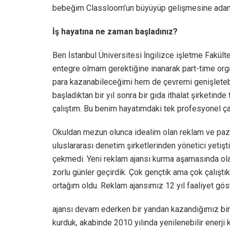
bebeğim Classloom’un büyüyüp gelişmesine ada
İş hayatına ne zaman başladınız?
Ben İstanbul Üniversitesi İngilizce işletme Fakült
entegre olmam gerektiğine inanarak part-time or
para kazanabileceğimi hem de çevremi genişlete
başladıktan bir yıl sonra bir gıda ithalat şirketind
çalıştım. Bu benim hayatımdaki tek profesyonel ça
Okuldan mezun olunca idealim olan reklam ve paz
uluslararası denetim şirketlerinden yönetici yetişt
çekmedi. Yeni reklam ajansı kurma aşamasında olan
zorlu günler geçirdik. Çok gençtik ama çok çalıştı
ortağım oldu. Reklam ajansımız 12 yıl faaliyet gö
ajansı devam ederken bir yandan kazandığımız biri
kurduk, akabinde 2010 yılında yenilenebilir enerj