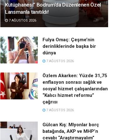
Kütüphanesi” Bodrum’da Düzenlenen Özel
Lansmanla tanıtıldı!
7 AĞUSTOS 2026
Fulya Omaç: Çeşme’nin
derinliklerinde başka bir
dünya
7 AĞUSTOS 2026
Özlem Akarken: Yüzde 31,75
enflasyon sonrası sağlık ve
sosyal hizmet çalışanlarından
“Kalıcı hizmet reformu”
çağrısı
7 AĞUSTOS 2026
Gülcan Kış: Mlyonlar borç
batağında, AKP ve MHP’n
cevabı “Araştırmayalım”