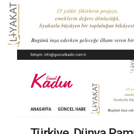
İletişim: info@guncelkadin.com.tr
ANASAYFA
GÜNCEL HABERLER
İŞ DÜNYASI
Türkiye, Dünya Pa