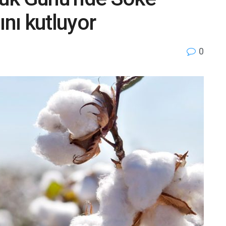
nı kutluyor
0