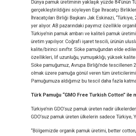
Dünya pamuk üretiminin yaklaşık yüzde 84’ünün Tür
gerçekleştirildiğini söyleyen Ege İhracatçı Birlik
İhracatçıları Birliği Başkanı Jak Eskinazi, “Türki
yer alıyor. AB pazarındaki payımız özellikle organik
Türkiye’nin pamuk ambarı ve kaliteli pamuk üretim
üretim yapılıyor. Coğrafi işaret tescili, ürünün ulus
kalite/birinci sınıftır. Söke pamuğundan elde edilen
özellikleri, lif uzunluğu, yumuşaklığı, yüksek kalite
Söke pamuğumuz, Avrupa Birliği’nde tescillenen 27
olmak üzere pamuğa gönül veren tüm üreticilerimi
Pamuğumuza aldığımız bu tescil daha fazla katma 
Türk Pamuğu “GMO Free Turkish Cotton” ile m
Türkiye’nin GDO’suz pamuk üreten nadir ülkelerden
GDO’suz pamuk üreten ülkelerin sadece Türkiye, Y
“Bölgemizde organik pamuk üretimi, better cotton,