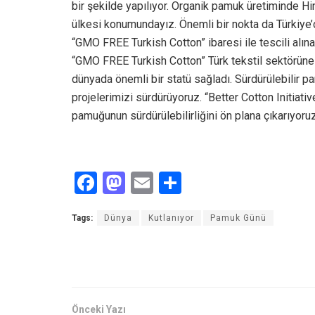
bir şekilde yapılıyor. Organik pamuk üretiminde Hi
ülkesi konumundayız. Önemli bir nokta da Türkiy
“GMO FREE Turkish Cotton” ibaresi ile tescili alın
“GMO FREE Turkish Cotton” Türk tekstil sektörüne 
dünyada önemli bir statü sağladı. Sürdürülebilir pamu
projelerimizi sürdürüyoruz. “Better Cotton Initiative
pamuğunun sürdürülebilirliğini ön plana çıkarıyoruz
F
M
E
S
a
a
m
h
Tags:
Dünya
Kutlanıyor
Pamuk Günü
ce
st
ail
ar
b
o
e
o
d
o
o
Önceki Yazı