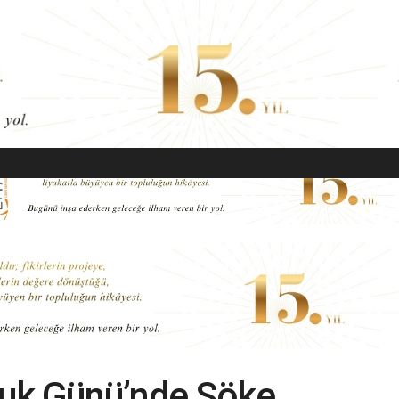
EKONOMI
MODA
GÜZELLIK
SAĞLIK
YAŞAM
SANAT
muk Günü’nde Söke