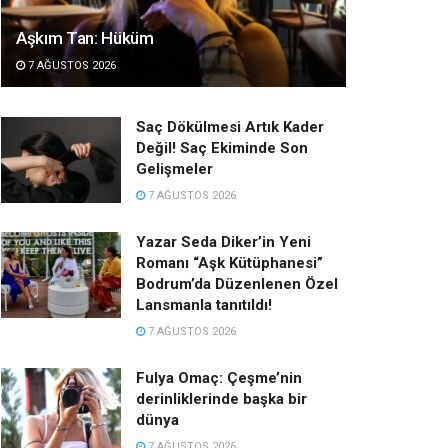
Aşkım Tan: Hüküm
7 AĞUSTOS 2026
Saç Dökülmesi Artık Kader
Değil! Saç Ekiminde Son
Gelişmeler
7 AĞUSTOS 2026
Yazar Seda Diker’in Yeni
Romanı “Aşk Kütüphanesi”
Bodrum’da Düzenlenen Özel
Lansmanla tanıtıldı!
7 AĞUSTOS 2026
Fulya Omaç: Çeşme’nin
derinliklerinde başka bir
dünya
7 AĞUSTOS 2026