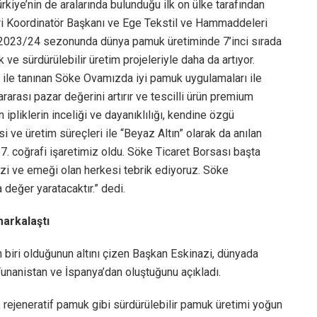
kiye’nin de aralarında bulunduğu ilk on ülke tarafından
leri Koordinatör Başkanı ve Ege Tekstil ve Hammaddeleri
ye, 2023/24 sezonunda dünya pamuk üretiminde 7’inci sırada
 ve sürdürülebilir üretim projeleriyle daha da artıyor.
i ile tanınan Söke Ovamızda iyi pamuk uygulamaları ile
lararası pazar değerini artırır ve tescilli ürün premium
 ipliklerin inceliği ve dayanıklılığı, kendine özgü
si ve üretim süreçleri ile “Beyaz Altın” olarak da anılan
. coğrafi işaretimiz oldu. Söke Ticaret Borsası başta
zi ve emeği olan herkesi tebrik ediyoruz. Söke
değer yaratacaktır.” dedi.
arkalaştı
 biri olduğunun altını çizen Başkan Eskinazi, dünyada
unanistan ve İspanya’dan oluştuğunu açıkladı.
 rejeneratif pamuk gibi sürdürülebilir pamuk üretimi yoğun