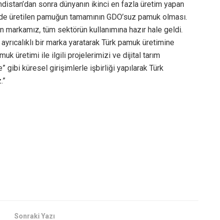
ndistan’dan sonra dünyanın ikinci en fazla üretim yapan
e’de üretilen pamuğun tamamının GDO’suz pamuk olması.
an markamız, tüm sektörün kullanımına hazır hale geldi.
ayrıcalıklı bir marka yaratarak Türk pamuk üretimine
k üretimi ile ilgili projelerimizi ve dijital tarım
” gibi küresel girişimlerle işbirliği yapılarak Türk
.”
Sonraki Yazı