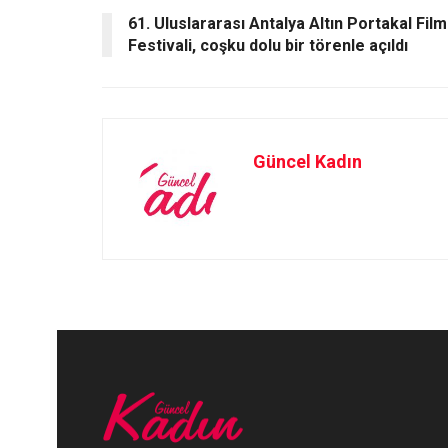
k
n
61. Uluslararası Antalya Altın Portakal Film
Festivali, coşku dolu bir törenle açıldı
Güncel Kadın