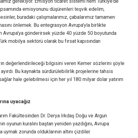
mamız gerekiyor. Emisyon ticaret sistemi hem Türkiye’de
kapsamında emisyonunu düşürenleri teşvik edelim,
desinler, buradaki çalışmalarımız, çabalarımız tamamen
sını önlemek. Bu entegrasyon Avrupa’yla birlikte
an Avrupa’ya gönderirsek yüzde 40 yüzde 50 boyutunda
Türk mobilya sektörü olarak bu fırsat kapısından
ın değerlendirileceği bilgisini veren Kemer sözlerini şöyle
yırdı. Bu kaynakta sürdürülebilirlik projelerine tahsis
ğlar hale gelebilmesi için her yıl 180 milyar dolar yatırım
rına uyacağız
arım Fakültesinden Dr. Derya Irkdaş Doğu ve Argun
’nin oyunun kuralını baştan yeniden yazdığını, Avrupa
 uymak zorunda olduklarının altını çizdiler.