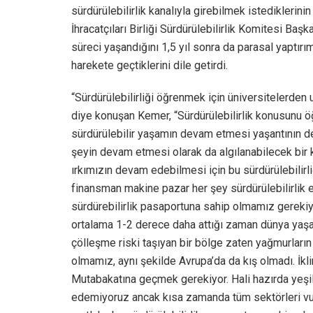
sürdürülebilirlik kanalıyla girebilmek istediklerin
İhracatçıları Birliği Sürdürülebilirlik Komitesi Ba
süreci yaşandığını 1,5 yıl sonra da parasal yaptır
harekete geçtiklerini dile getirdi.
“Sürdürülebilirliği öğrenmek için üniversitelerden
diye konuşan Kemer, “Sürdürülebilirlik konusunu ö
sürdürülebilir yaşamın devam etmesi yaşantının 
şeyin devam etmesi olarak da algılanabilecek bir
ırkımızın devam edebilmesi için bu sürdürülebili
finansman makine pazar her şey sürdürülebilirlik e
sürdürebilirlik pasaportuna sahip olmamız gerekiyo
ortalama 1-2 derece daha attığı zaman dünya yaşa
çölleşme riski taşıyan bir bölge zaten yağmurları
olmamız, aynı şekilde Avrupa’da da kış olmadı. İkli
Mutabakatına geçmek gerekiyor. Hali hazırda yeşil
edemiyoruz ancak kısa zamanda tüm sektörleri vur