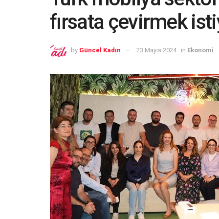
fırsata çevirmek ist
by
Güncel Kadın
23 Mayıs 2024
in
Ekonomi