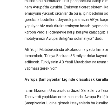
mutlaka bu sürdürülebilirlik pasaportuna sahip ol
hem Avrupa’da kuruldu. Emisyon ticaret sistemi 
emisyonu yüksek çıkanlar da bu iş için bedelini ö
gereksiz bedeller ödeyerek paramızın AB’ye kaçma
yapılıyor biz malı direkt emisyon hesabı yapmad
karbon vergisi ödemeyle karşı karşıya kalacağız. 
mobilyamızı Avrupa Birliği’ne sokmalıyız” dedi.
AB Yeşil Mutabakatında ülkelerden ziyade firmalar
tamamladı; “Dünya Bankası 35 milyar dolar kaynak a
edilecek. Türkiye’nin AB Yeşil Mutabakatına uyum sa
yapması gerekiyor.”
Avrupa Şampiyonlar Liginde olacaksak kuralla
İzmir Ekonomi Üniversitesi Güzel Sanatlar ve Tas
Tanrıverdi yaptıkları ortak sunumda; Avrupa Birliği
Şampiyonlar Ligine girmek isteyenlerin bu kurallara