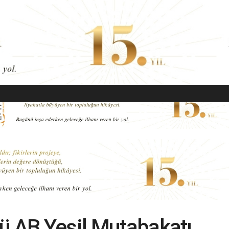
EKONOMI
MODA
GÜZELLIK
SAĞLIK
YAŞAM
SANAT
ü AB Yeşil Mutabakatı