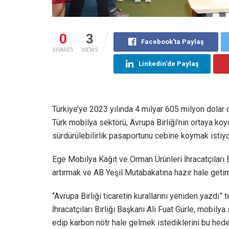
0
3
Facebook'ta Paylaş
SHARES
VIEWS
Linkedin'de Paylaş
Türkiye’ye 2023 yılında 4 milyar 605 milyon dolar d
Türk mobilya sektörü, Avrupa Birliği’nin ortaya ko
sürdürülebilirlik pasaportunu cebine koymak istiyo
Ege Mobilya Kağıt ve Orman Ürünleri İhracatçıları Bir
artırmak ve AB Yeşil Mutabakatına hazır hale getirm
“Avrupa Birliği ticaretin kurallarını yeniden yazdı
İhracatçıları Birliği Başkanı Ali Fuat Gürle, mobil
edip karbon nötr hale gelmek istediklerini bu hed