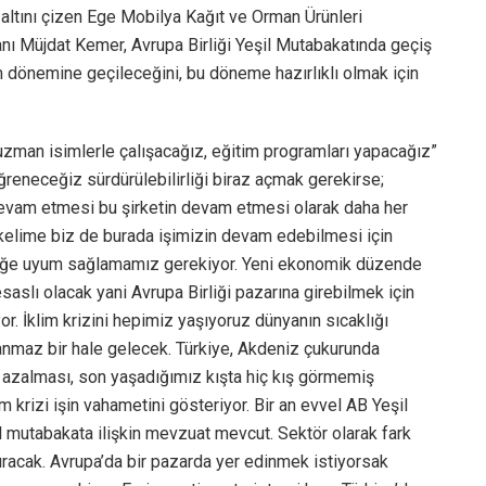
in altını çizen Ege Mobilya Kağıt ve Orman Ürünleri
şkanı Müjdat Kemer, Avrupa Birliği Yeşil Mutabakatında geçiş
ım dönemine geçileceğini, bu döneme hazırlıklı olmak için
 uzman isimlerle çalışacağız, eğitim programları yapacağız”
ğreneceğiz sürdürülebilirliği biraz açmak gerekirse;
devam etmesi bu şirketin devam etmesi olarak daha her
 kelime biz de burada işimizin devam edebilmesi için
rliğe uyum sağlamamız gerekiyor. Yeni ekonomik düzende
saslı olacak yani Avrupa Birliği pazarına girebilmek için
r. İklim krizini hepimiz yaşıyoruz dünyanın sıcaklığı
nmaz bir hale gelecek. Türkiye, Akdeniz çukurunda
n azalması, son yaşadığımız kışta hiç kış görmemiş
m krizi işin vahametini gösteriyor. Bir an evvel AB Yeşil
 mutabakata ilişkin mevzuat mevcut. Sektör olarak fark
acak. Avrupa’da bir pazarda yer edinmek istiyorsak