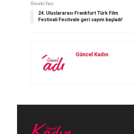
o
o
Önceki Yazı
24. Uluslararası Frankfurt Türk Film
k
n
Festivali Festivale geri sayım başladı!
Güncel Kadın