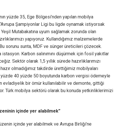
yının yüzde 35, Ege Bölgesi’nden yapılan mobilya
, “Avrupa Şampiyonlar Ligi bu ligde oynamak istiyorsak
B Yeşil Mutabakatına uyum sağlamak zorunda olan
azırlıklarımızı yapıyoruz. Kullandığımız malzemelerde
 Bu sorunu sunta, MDF ve sünger üreticileri çözecek.
 istasyon. Karbon salınımını düşürmek için fosil yakıtlar
ceğiz. Sektör olarak 1,5 yıllık sürede hazırlıklarımızı
azır olmadığımız takdirde ürettiğimiz mobilyaları
 yüzde 40 yüzde 50 boyutunda karbon vergisi ödemeyle
 evladiyelik bir ömür kullanılabilir ve demonte, gittiği
r. Türk mobilya sektörü olarak bu konuda yetkinliklerimizi
eninin içinde yer alabilmek”
zenin içinde yer alabilmek ve Avrupa Birliği’ne