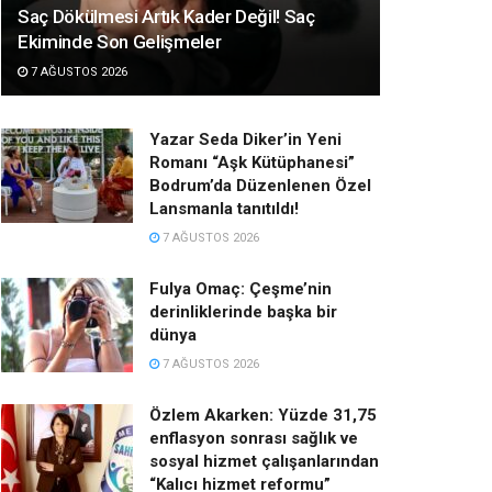
Saç Dökülmesi Artık Kader Değil! Saç
Ekiminde Son Gelişmeler
7 AĞUSTOS 2026
Yazar Seda Diker’in Yeni
Romanı “Aşk Kütüphanesi”
Bodrum’da Düzenlenen Özel
Lansmanla tanıtıldı!
7 AĞUSTOS 2026
Fulya Omaç: Çeşme’nin
derinliklerinde başka bir
dünya
7 AĞUSTOS 2026
Özlem Akarken: Yüzde 31,75
enflasyon sonrası sağlık ve
sosyal hizmet çalışanlarından
“Kalıcı hizmet reformu”