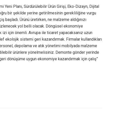
eni Planı, Sürdürülebilir Ürün Girişi, Eko-Dizayn, Dijital
oğru bir şekilde yerine getirilmesinin gerekliliğine vurgu
çiş başladı. Ürünü üretirken, ne malzeme aldığınızı
 izlenecek yol belli olacak. Döngüsel ekonomiye
zi için önemli. Avrupa ile ticaret yapacaksanız uzun
ef ekolojik sistemi geri kazandırmak. Firmalar kullandıkları
j, personel, depolama ve atık yönetimi mobilyada malzeme
edilebilir ürünlere yönelmelisiniz. Demonte gönder yerinde
p, geri dönüşüme uygun ekonomiye kazandırmak için çalış”