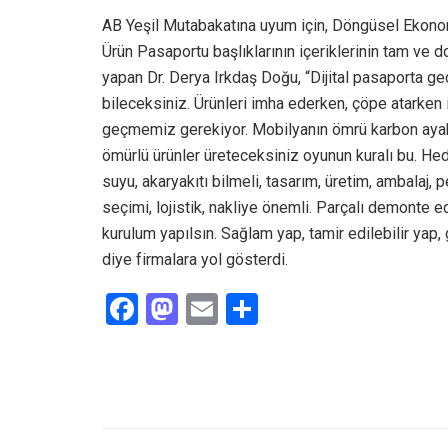
AB Yeşil Mutabakatına uyum için, Döngüsel Ekonomi Y
Ürün Pasaportu başlıklarının içeriklerinin tam ve d
yapan Dr. Derya Irkdaş Doğu, “Dijital pasaporta ge
bileceksiniz. Ürünleri imha ederken, çöpe atarken
geçmemiz gerekiyor. Mobilyanın ömrü karbon ayak i
ömürlü ürünler üreteceksiniz oyunun kuralı bu. Hed
suyu, akaryakıtı bilmeli, tasarım, üretim, ambala
seçimi, lojistik, nakliye önemli. Parçalı demonte 
kurulum yapılsın. Sağlam yap, tamir edilebilir ya
diye firmalara yol gösterdi.
F
M
E
S
a
a
m
h
ce
st
ail
ar
b
o
e
o
d