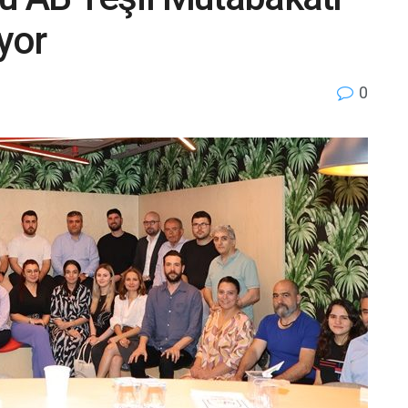
iyor
0