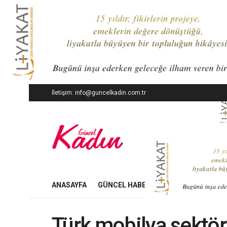
İletişim: info@guncelkadin.com.tr
ANASAYFA
GÜNCEL HABERLER
İŞ DÜNYASI
Türk mobilya sektör