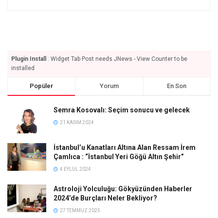
Plugin Install
: Widget Tab Post needs JNews - View Counter to be
installed
Popüler
Yorum
En Son
Semra Kosovalı: Seçim sonucu ve gelecek
21 KASIM 2024
İstanbul’u Kanatları Altına Alan Ressam İrem
Çamlıca : “İstanbul Yeri Göğü Altın Şehir”
4 EYLÜL 2024
Astroloji Yolculuğu: Gökyüzünden Haberler
2024’de Burçları Neler Bekliyor?
27 TEMMUZ 2025