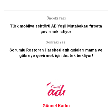
a
a
m
h
ce
st
ail
ar
b
o
e
Önceki Yazı
o
d
Türk mobilya sektörü AB Yeşil Mutabakatı fırsata
o
o
çevirmek istiyor
k
n
Sonraki Yazı
Sorumlu Restoran Hareketi atık gıdaları mama ve
gübreye çevirmek için destek bekliyor!
Güncel Kadın