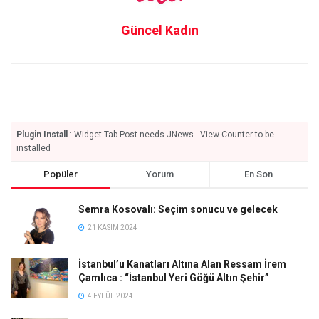
Güncel Kadın
Plugin Install
: Widget Tab Post needs JNews - View Counter to be
installed
Popüler
Yorum
En Son
Semra Kosovalı: Seçim sonucu ve gelecek
21 KASIM 2024
İstanbul’u Kanatları Altına Alan Ressam İrem
Çamlıca : “İstanbul Yeri Göğü Altın Şehir”
4 EYLÜL 2024