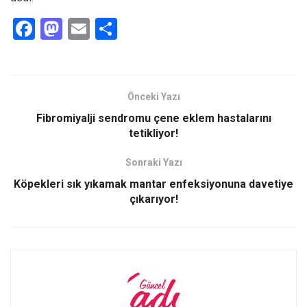
F
M
E
S
a
a
m
h
ce
st
ail
ar
b
o
e
Önceki Yazı
o
d
Fibromiyalji sendromu çene eklem hastalarını
o
o
tetikliyor!
k
n
Sonraki Yazı
Köpekleri sık yıkamak mantar enfeksiyonuna davetiye
çıkarıyor!