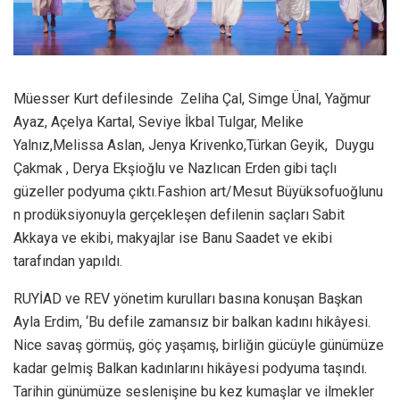
Müesser Kurt defilesinde Zeliha Çal, Simge Ünal, Yağmur
Ayaz, Açelya Kartal, Seviye İkbal Tulgar, Melike
Yalnız,Melissa Aslan, Jenya Krivenko,Türkan Geyik, Duygu
Çakmak , Derya Ekşioğlu ve Nazlıcan Erden gibi taçlı
güzeller podyuma çıktı.Fashion art/Mesut Büyüksofuoğlunu
n prodüksiyonuyla gerçekleşen defilenin saçları Sabit
Akkaya ve ekibi, makyajlar ise Banu Saadet ve ekibi
tarafından yapıldı.
RUYİAD ve REV yönetim kurulları basına konuşan Başkan
Ayla Erdim, ‘Bu defile zamansız bir balkan kadını hikâyesi.
Nice savaş görmüş, göç yaşamış, birliğin gücüyle günümüze
kadar gelmiş Balkan kadınlarını hikâyesi podyuma taşındı.
Tarihin günümüze seslenişine bu kez kumaşlar ve ilmekler