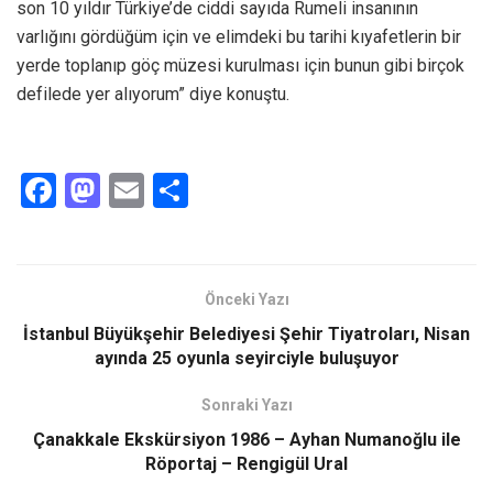
son 10 yıldır Türkiye’de ciddi sayıda Rumeli insanının
varlığını gördüğüm için ve elimdeki bu tarihi kıyafetlerin bir
yerde toplanıp göç müzesi kurulması için bunun gibi birçok
defilede yer alıyorum” diye konuştu.
F
M
E
S
a
a
m
h
ce
st
ail
ar
b
o
e
Önceki Yazı
o
d
İstanbul Büyükşehir Belediyesi Şehir Tiyatroları, Nisan
o
o
ayında 25 oyunla seyirciyle buluşuyor
k
n
Sonraki Yazı
Çanakkale Ekskürsiyon 1986 – Ayhan Numanoğlu ile
Röportaj – Rengigül Ural