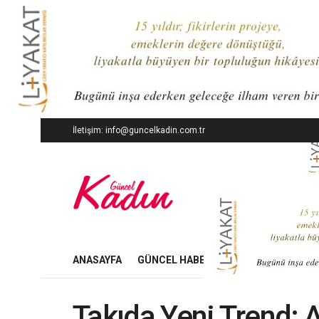
İletişim: info@guncelkadin.com.tr
ANASAYFA
GÜNCEL HABERLER
İŞ DÜNYASI
Takıda Yeni Trend: 