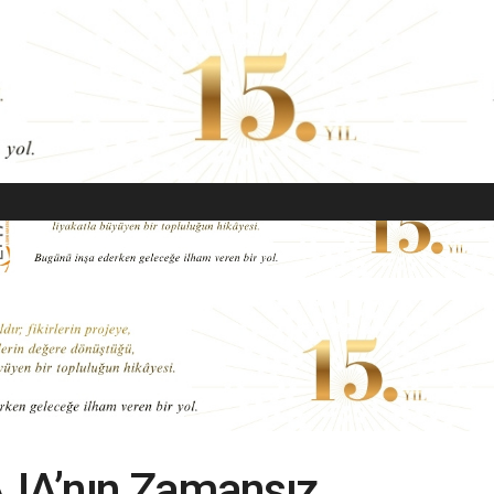
EKONOMI
MODA
GÜZELLIK
SAĞLIK
YAŞAM
SANAT
AJA’nın Zamansız