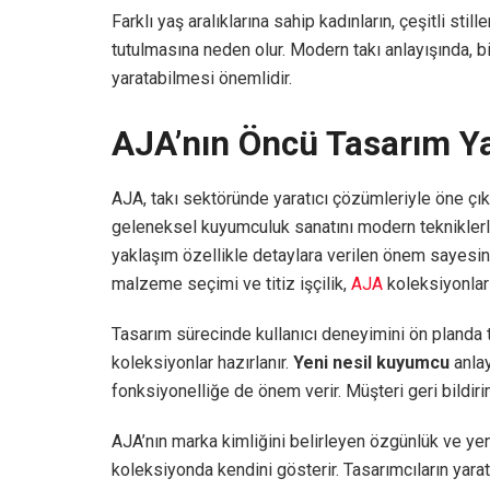
Farklı yaş aralıklarına sahip kadınların, çeşitli sti
tutulmasına neden olur. Modern takı anlayışında, 
yaratabilmesi önemlidir.
AJA’nın Öncü Tasarım Y
AJA, takı sektöründe yaratıcı çözümleriyle öne çık
geleneksel kuyumculuk sanatını modern tekniklerl
yaklaşım özellikle detaylara verilen önem sayesind
malzeme seçimi ve titiz işçilik,
AJA
koleksiyonların
Tasarım sürecinde kullanıcı deneyimini ön planda 
koleksiyonlar hazırlanır.
Yeni nesil kuyumcu
anlay
fonksiyonelliğe de önem verir. Müşteri geri bildiri
AJA’nın marka kimliğini belirleyen özgünlük ve ye
koleksiyonda kendini gösterir. Tasarımcıların yarat