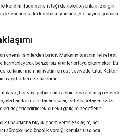
llerle kendini ifade etme isteği de koleksiyonların zengin
bir aksesuarın farklı kombinasyonlarla çok sayıda görünüm
aklaşımı
an önemli isimlerden biridir. Markanın tasarım felsefesi,
e harmanlayarak benzersiz ürünler ortaya çıkarmaktır. Bu
e kullanıcı memnuniyetini en üst seviyede tutar. Kaliteli
ın ayırt edici özellikleridir.
tutularak, her yaş grubundan kadının zevkine hitap edecek
ışıyla hareket eden tasarımcılar, estetik detaylar kadar
mleri değerlendirilerek sürekli gelişim hedeflenir.
nilik unsurlarına büyük önem veren yaklaşım, her
ıcı süreçlerinde öncelik verdiği konular arasında