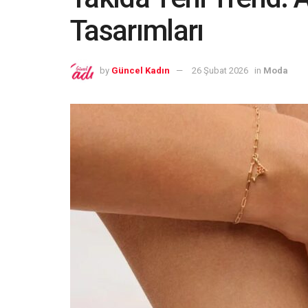
Tasarımları
by
Güncel Kadın
26 Şubat 2026
in
Moda