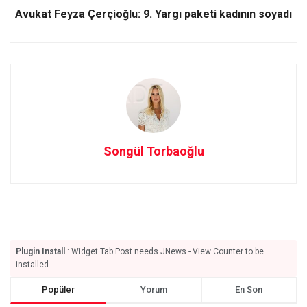
k
n
Avukat Feyza Çerçioğlu: 9. Yargı paketi kadının soyadı
Songül Torbaoğlu
Plugin Install
: Widget Tab Post needs JNews - View Counter to be
installed
Popüler
Yorum
En Son