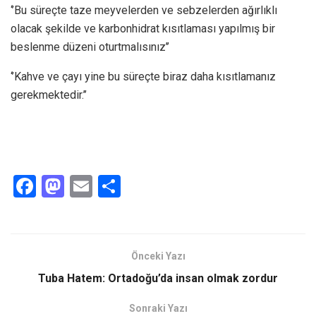
‘’Bu süreçte taze meyvelerden ve sebzelerden ağırlıklı
olacak şekilde ve karbonhidrat kısıtlaması yapılmış bir
beslenme düzeni oturtmalısınız’’
‘’Kahve ve çayı yine bu süreçte biraz daha kısıtlamanız
gerekmektedir.’’
F
M
E
S
a
a
m
h
ce
st
ail
ar
b
o
e
Önceki Yazı
o
d
Tuba Hatem: Ortadoğu’da insan olmak zordur
o
o
Sonraki Yazı