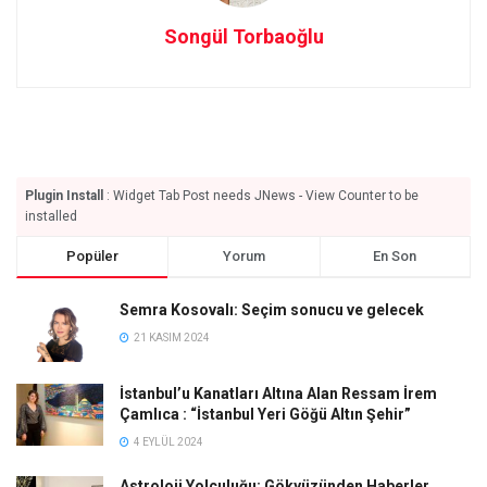
Songül Torbaoğlu
Plugin Install
: Widget Tab Post needs JNews - View Counter to be
installed
Popüler
Yorum
En Son
Semra Kosovalı: Seçim sonucu ve gelecek
21 KASIM 2024
İstanbul’u Kanatları Altına Alan Ressam İrem
Çamlıca : “İstanbul Yeri Göğü Altın Şehir”
4 EYLÜL 2024
Astroloji Yolculuğu: Gökyüzünden Haberler