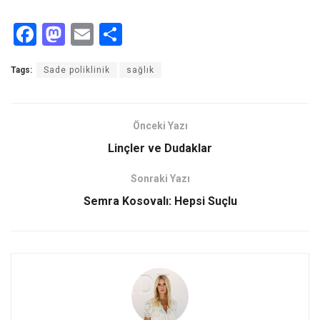
F
M
E
S
a
a
m
h
Tags:
Sade poliklinik
sağlık
ce
st
ail
ar
b
o
e
o
d
Önceki Yazı
o
o
Linçler ve Dudaklar
k
n
Sonraki Yazı
Semra Kosovalı: Hepsi Suçlu