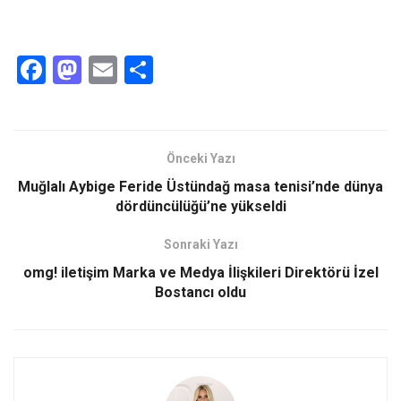
F
M
E
S
a
a
m
h
ce
st
ail
ar
b
o
e
Önceki Yazı
o
d
Muğlalı Aybige Feride Üstündağ masa tenisi’nde dünya
o
o
dördüncülüğü’ne yükseldi
k
n
Sonraki Yazı
omg! iletişim Marka ve Medya İlişkileri Direktörü İzel
Bostancı oldu