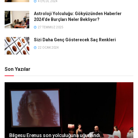
4 EYLÜL 2024
Astroloji Yolculuğu: Gökyüzünden Haberler
2024’de Burçları Neler Bekliyor?
27 TEMMUZ 2025
Sizi Daha Genç Gösterecek Saç Renkleri
22 OCAK 2024
Son Yazılar
Bilgesu Erenus son yolculuğuna uğurlandı