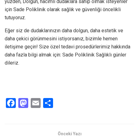
yüzden, Dolgun, hacimli dudaklara sahip olmak isteyenler
için Sade Poliklinik olarak sağlık ve güvenliği öncelikli
tutuyoruz.
Eğer siz de dudaklarınızın daha dolgun, daha estetik ve
daha çekici görünmesini istiyorsanız, bizimle hemen
iletişime geçin! Size özel tedavi prosedürlerimiz hakkında
daha fazla bilgi almak için: Sade Poliklinik Sağlıklı günler
dileriz.
F
M
E
S
a
a
m
h
ce
st
ail
ar
b
o
e
Önceki Yazı