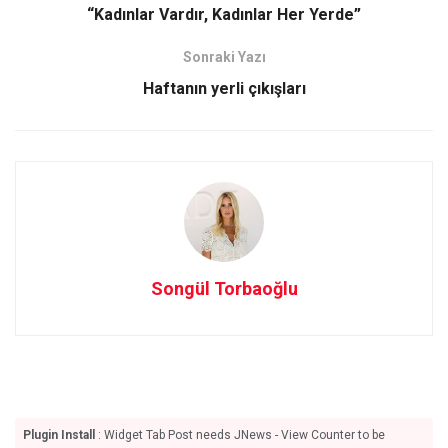
o
d
“Kadınlar Vardır, Kadınlar Her Yerde”
o
o
Sonraki Yazı
k
n
Haftanın yerli çıkışları
Songül Torbaoğlu
Plugin Install
: Widget Tab Post needs JNews - View Counter to be