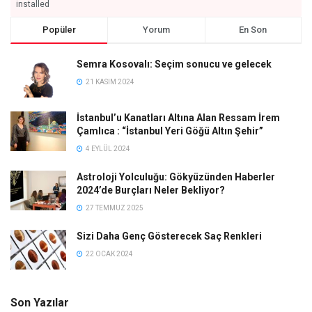
installed
Popüler
Yorum
En Son
Semra Kosovalı: Seçim sonucu ve gelecek
21 KASIM 2024
İstanbul’u Kanatları Altına Alan Ressam İrem
Çamlıca : “İstanbul Yeri Göğü Altın Şehir”
4 EYLÜL 2024
Astroloji Yolculuğu: Gökyüzünden Haberler
2024’de Burçları Neler Bekliyor?
27 TEMMUZ 2025
Sizi Daha Genç Gösterecek Saç Renkleri
22 OCAK 2024
Son Yazılar