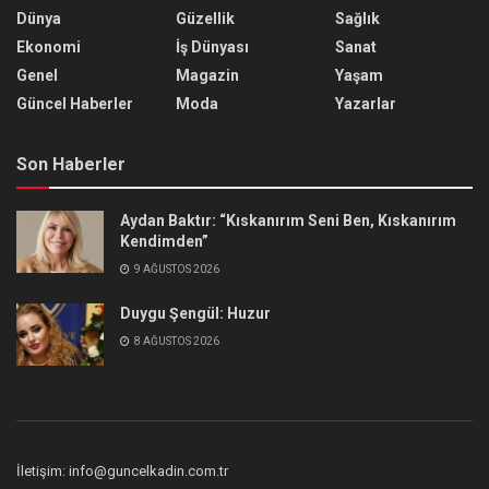
Dünya
Güzellik
Sağlık
Ekonomi
İş Dünyası
Sanat
Genel
Magazin
Yaşam
Güncel Haberler
Moda
Yazarlar
Son Haberler
Aydan Baktır: “Kıskanırım Seni Ben, Kıskanırım
Kendimden”
9 AĞUSTOS 2026
Duygu Şengül: Huzur
8 AĞUSTOS 2026
İletişim: info@guncelkadin.com.tr