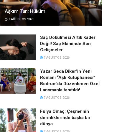
Aşkım Tan: Hüküm
7 AĞUSTOS 2026
Saç Dökülmesi Artık Kader
Değil! Saç Ekiminde Son
Gelişmeler
7 AĞUSTOS 2026
Yazar Seda Diker’in Yeni
Romanı “Aşk Kütüphanesi”
Bodrum’da Düzenlenen Özel
Lansmanla tanıtıldı!
7 AĞUSTOS 2026
Fulya Omaç: Çeşme’nin
derinliklerinde başka bir
dünya
7 AĞUSTOS 2026