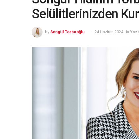
Selülitlerinizden Ku
by
Songül Torbaoğlu
24 Haziran 2024
in
Yaza