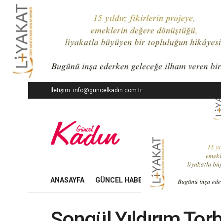
İletişim: info@guncelkadin.com.tr
ANASAYFA
GÜNCEL HABERLER
İŞ DÜNYASI
Songül Yıldırım Tor