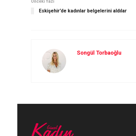
o
o
Önceki Yazı
Eskişehir’de kadınlar belgelerini aldılar
k
n
Songül Torbaoğlu