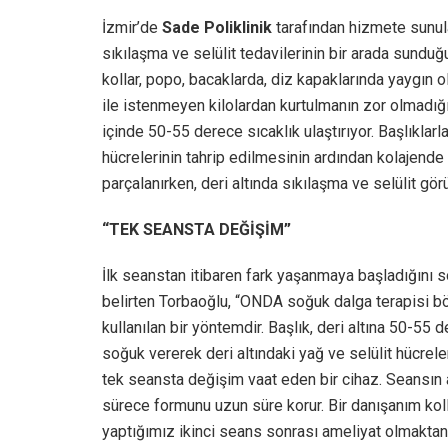
İzmir’de
Sade Poliklinik
tarafından hizmete sunul
sıkılaşma ve selülit tedavilerinin bir arada sunduğ
kollar, popo, bacaklarda, diz kapaklarında yaygın o
ile istenmeyen kilolardan kurtulmanın zor olmadığı
içinde 50-55 derece sıcaklık ulaştırıyor. Başlıklar
hücrelerinin tahrip edilmesinin ardından kolajend
parçalanırken, deri altında sıkılaşma ve selülit g
“TEK SEANSTA DEĞİŞİM”
İlk seanstan itibaren fark yaşanmaya başladığını 
belirten Torbaoğlu, “ONDA soğuk dalga terapisi bölg
kullanılan bir yöntemdir. Başlık, deri altına 50-55
soğuk vererek deri altındaki yağ ve selülit hücrele
tek seansta değişim vaat eden bir cihaz. Seansın 
sürece formunu uzun süre korur. Bir danışanım kol
yaptığımız ikinci seans sonrası ameliyat olmakta