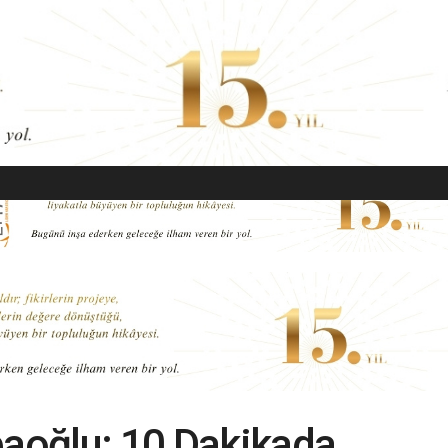
EKONOMI
MODA
GÜZELLIK
SAĞLIK
YAŞAM
SANAT
baoğlu: 10 Dakikada