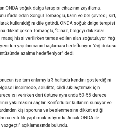
an ONDA soğuk dalga terapisi cihazının zayıflama,
unu ifade eden Songül Torbaoğlu, karın ve bel çevresi, sırt,
larak kullanıldığını dile getirdi. ONDA soğuk dalga terapisi
na dikkat çeken Torbaoğlu, “Cihaz, bölgeyi dakikalar
la masaj hissi verilirken temas edilen alan soğutuluyor. Yağ
e yeniden yapılanmanın başlaması hedefleniyor. Yağ dokusu
örüntüsünde azalma hedefleniyor” dedi.
sonucun ise tam anlamıyla 3 haftada kendini gösterdiğini
esel incelmede, selülitte, cildi sıkılaştırmak için
 derece ısı verirken deri üstüne aynı anda 50-55 derece
rinin yakılmasını sağlar. Konforlu bir kullanım sunuyor ve
ardından kişi sporuna ve beslenmesine dikkat ettiği
larına estetik yaptırmak istiyordu. Ancak ONDA ile
n vazgeçti” açıklamasında bulundu.