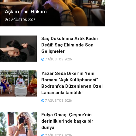
Aşkım Tan: Hüküm
7 AĞUSTOS 2026
Saç Dökülmesi Artık Kader
Değil! Saç Ekiminde Son
Gelişmeler
7 AĞUSTOS 2026
Yazar Seda Diker’in Yeni
Romanı “Aşk Kütüphanesi”
Bodrum’da Düzenlenen Özel
Lansmanla tanıtıldı!
7 AĞUSTOS 2026
Fulya Omaç: Çeşme’nin
derinliklerinde başka bir
dünya
7 AĞUSTOS 2026