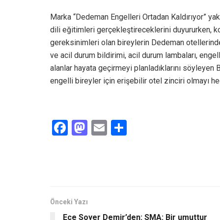
Marka “Dedeman Engelleri Ortadan Kaldırıyor” yakl
dili eğitimleri gerçekleştireceklerini duyururken, ko
gereksinimleri olan bireylerin Dedeman otellerin
ve acil durum bildirimi, acil durum lambaları, enge
alanlar hayata geçirmeyi planladıklarını söyleye
engelli bireyler için erişebilir otel zinciri olmayı h
F
M
E
S
a
a
m
h
ce
st
ail
ar
b
o
e
o
d
o
o
Önceki Yazı
Ece Soyer Demir’den: SMA: Bir umuttur