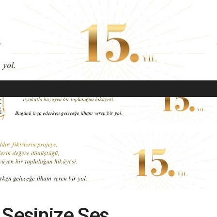
EKONOMI
MODA
GÜZELLIK
SAĞLIK
YAŞAM
SANAT
 Sesinize Ses