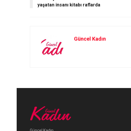
k
n
yaşatan insanı kitabı raflarda
Güncel Kadın
Güncel Kadın