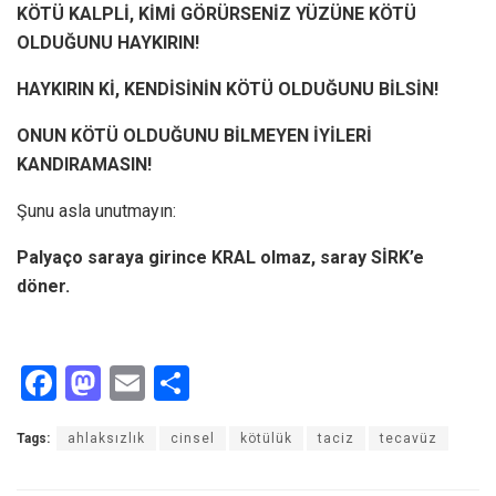
KÖTÜ KALPLİ, KİMİ GÖRÜRSENİZ YÜZÜNE KÖTÜ
OLDUĞUNU HAYKIRIN!
HAYKIRIN Kİ, KENDİSİNİN KÖTÜ OLDUĞUNU BİLSİN!
ONUN KÖTÜ OLDUĞUNU BİLMEYEN İYİLERİ
KANDIRAMASIN!
Şunu asla unutmayın:
Palyaço saraya girince KRAL olmaz, saray SİRK’e
döner.
F
M
E
S
a
a
m
h
Tags:
ahlaksızlık
cinsel
kötülük
taciz
tecavüz
ce
st
ail
ar
b
o
e