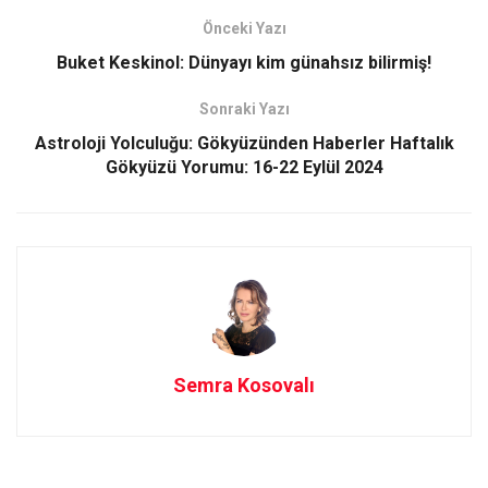
o
d
Önceki Yazı
o
o
Buket Keskinol: Dünyayı kim günahsız bilirmiş!
k
n
Sonraki Yazı
Astroloji Yolculuğu: Gökyüzünden Haberler Haftalık
Gökyüzü Yorumu: 16-22 Eylül 2024
Semra Kosovalı