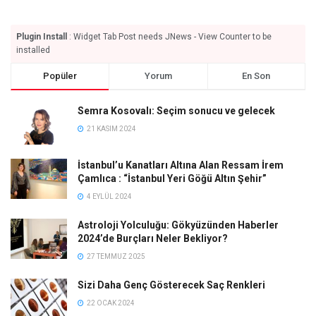
Plugin Install
: Widget Tab Post needs JNews - View Counter to be
installed
Popüler
Yorum
En Son
Semra Kosovalı: Seçim sonucu ve gelecek
21 KASIM 2024
İstanbul’u Kanatları Altına Alan Ressam İrem
Çamlıca : “İstanbul Yeri Göğü Altın Şehir”
4 EYLÜL 2024
Astroloji Yolculuğu: Gökyüzünden Haberler
2024’de Burçları Neler Bekliyor?
27 TEMMUZ 2025
Sizi Daha Genç Gösterecek Saç Renkleri
22 OCAK 2024