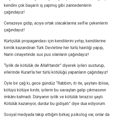
kendini çok başarılı iş yapmış gibi zannedenlerin
çağındayız!
Cenazeye gidip, acıya ortak olacaklarına selfie çekenlerin
çağındayız!
Kürtçülük propagandası için kendilerini yırtıp, kendilerine
kimlik kazandıran Türk Devletine her türlü hainliği yapıp,
Narin cinayetinde sus pus olanların çağındayız!
“İyilik de kötülük de Allah’tandır” diyerek iyileri susturup,
ellerinde Kuran’la her türlü kötülüğü yapanların çağındayız!
Öyle bir çağ ki, gece gündüz “Rabbim, iti ite, şeytanı iblise,
kötüyü kötüye kırdır, iyilerin bu savaştan galip çıkmasının
imkânı kalmadı. Dünyanın iyilik ve kötülük terazisi şaştı.
Kötülük kazanıyor, durdur bu gidişatı” diye dua ediyorum.
Sosyal medyada takip ettiğim birkaç psikolog var, onlar da