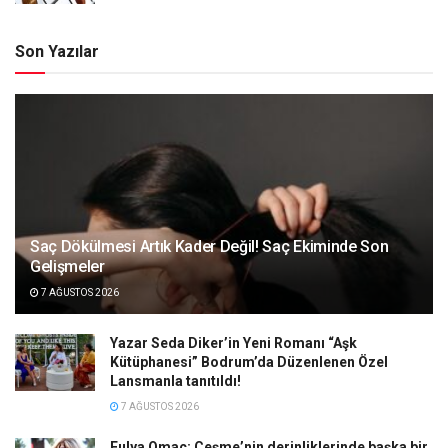
Son Yazılar
Saç Dökülmesi Artık Kader Değil! Saç Ekiminde Son
Gelişmeler
7 AĞUSTOS 2026
Yazar Seda Diker’in Yeni Romanı “Aşk
Kütüphanesi” Bodrum’da Düzenlenen Özel
Lansmanla tanıtıldı!
7 AĞUSTOS 2026
Fulya Omaç: Çeşme’nin derinliklerinde başka bir