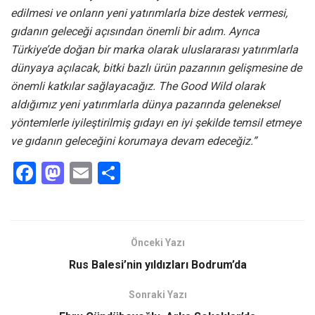
edilmesi ve onların yeni yatırımlarla bize destek vermesi,
gıdanın geleceği açısından önemli bir adım. Ayrıca
Türkiye’de doğan bir marka olarak uluslararası yatırımlarla
dünyaya açılacak, bitki bazlı ürün pazarının gelişmesine de
önemli katkılar sağlayacağız. The Good Wild olarak
aldığımız yeni yatırımlarla dünya pazarında geleneksel
yöntemlerle iyileştirilmiş gıdayı en iyi şekilde temsil etmeye
ve gıdanın geleceğini korumaya devam edeceğiz.”
F
M
E
S
a
a
m
h
ce
st
ail
ar
b
o
e
Önceki Yazı
o
d
Rus Balesi’nin yıldızları Bodrum’da
o
o
Sonraki Yazı
k
n