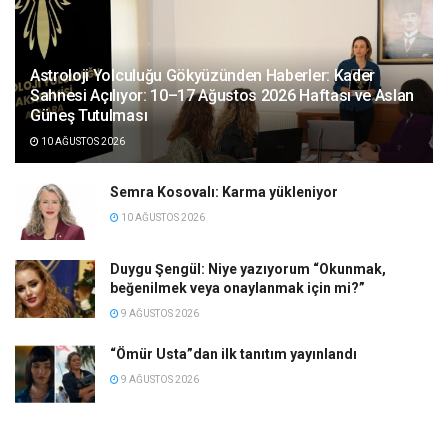
Astroloji Yolculuğu Gökyüzünden Haberler: Kader
Sahnesi Açılıyor: 10–17 Ağustos 2026 Haftası ve Aslan
Güneş Tutulması
10 AĞUSTOS 2026
Semra Kosovalı: Karma yükleniyor
10 AĞUSTOS 2026
Duygu Şengül: Niye yazıyorum “Okunmak,
beğenilmek veya onaylanmak için mi?”
9 AĞUSTOS 2026
“Ömür Usta”dan ilk tanıtım yayınlandı
9 AĞUSTOS 2026