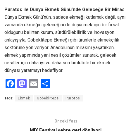
Puratos ile Dünya Ekmek Günü’nde Geleceğe Bir Miras
Dünya Ekmek Günü’nün, sadece ekmeği kutlamak değil, aynı
zamanda ekmeğin geleceğini de düşünmek için bir fırsat
olduğunu belirten kurum, sürdürülebilirlik ve inovasyon
anlayışıyla, Göbeklitepe Ekmeği gibi ürünlerle ekmekçilik
sektörüne yön veriyor. Anadolu’nun mirasını yaşatırken,
ekmek yapımında yeni nesil çözümler sunarak, gelecek
nesiller için daha iyi ve daha sürdürülebilir bir ekmek
dünyası yaratmayı hedefliyor.
F
M
E
S
a
a
m
h
Tags:
Ekmek
Göbeklitepe
Purotos
ce
st
ail
ar
b
o
e
o
d
Önceki Yazı
o
o
MIX Festival şehre geri dönüyor!