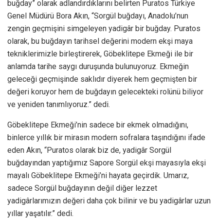
buğday” olarak adlandırdıklarını belirten Puratos Türkiye
Genel Müdürü Bora Akın, “Sorgül buğdayı, Anadolu’nun
zengin geçmişini simgeleyen yadigâr bir buğday. Puratos
olarak, bu buğdayın tarihsel değerini modern ekşi maya
tekniklerimizle birleştirerek, Göbeklitepe Ekmeği ile bir
anlamda tarihe saygı duruşunda bulunuyoruz. Ekmeğin
geleceği geçmişinde saklıdır diyerek hem geçmişten bir
değeri koruyor hem de buğdayın gelecekteki rolünü biliyor
ve yeniden tanımlıyoruz.” dedi.
Göbeklitepe Ekmeği’nin sadece bir ekmek olmadığını,
binlerce yıllık bir mirasın modern sofralara taşındığını ifade
eden Akın, “Puratos olarak biz de, yadigâr Sorgül
buğdayından yaptığımız Sapore Sorgül ekşi mayasıyla ekşi
mayalı Göbeklitepe Ekmeği’ni hayata geçirdik. Umarız,
sadece Sorgül buğdayının değil diğer lezzet
yadigârlarımızın değeri daha çok bilinir ve bu yadigârlar uzun
yıllar yaşatılır.” dedi.