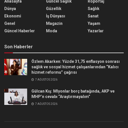
Anasayfa
Güncel Sağlık
Röportaj
Dünya
Güzellik
Sağlık
Ekonomi
İş Dünyası
Sanat
Genel
Magazin
Yaşam
Güncel Haberler
Moda
Yazarlar
Son Haberler
Özlem Akarken: Yüzde 31,75 enflasyon sonrası
sağlık ve sosyal hizmet çalışanlarından “Kalıcı
hizmet reformu” çağrısı
7 AĞUSTOS 2026
Gülcan Kış: Mlyonlar borç batağında, AKP ve
MHP’n cevabı “Araştırmayalım”
7 AĞUSTOS 2026