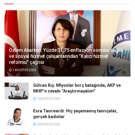
Özlem Akarken: Yüzde 31,75 enflasyon sonrası sağlık
ve sosyal hizmet çalışanlarından “Kalıcı hizmet
reformu” çağrısı
7 AĞUSTOS 2026
Gülcan Kış: Mlyonlar borç batağında, AKP ve
MHP’n cevabı “Araştırmayalım”
7 AĞUSTOS 2026
Esra Tanrıverdi: Hiç yaşamamış tanrıçalar,
gerçek kadınlar
6 AĞUSTOS 2026