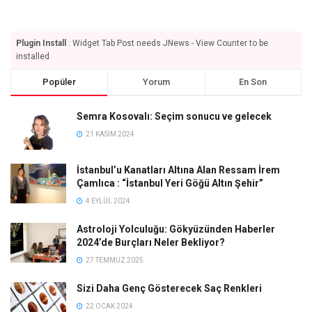
Plugin Install
: Widget Tab Post needs JNews - View Counter to be
installed
Popüler
Yorum
En Son
Semra Kosovalı: Seçim sonucu ve gelecek
21 KASIM 2024
İstanbul’u Kanatları Altına Alan Ressam İrem
Çamlıca : “İstanbul Yeri Göğü Altın Şehir”
4 EYLÜL 2024
Astroloji Yolculuğu: Gökyüzünden Haberler
2024’de Burçları Neler Bekliyor?
27 TEMMUZ 2025
Sizi Daha Genç Gösterecek Saç Renkleri
22 OCAK 2024