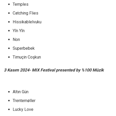
Temples
Catching Flies
Hissikablelvuku
Yīn Yīn
Non
Superbebek
Timuçin Coşkun
3 Kasım 2024- MIX Festival presented by %100 Müzik
Altın Gün
Trentemøller
Lucky Love