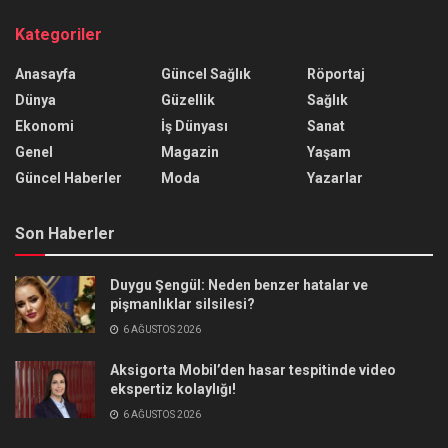
Kategoriler
Anasayfa
Güncel Sağlık
Röportaj
Dünya
Güzellik
Sağlık
Ekonomi
İş Dünyası
Sanat
Genel
Magazin
Yaşam
Güncel Haberler
Moda
Yazarlar
Son Haberler
Duygu Şengül: Neden benzer hatalar ve
pişmanlıklar silsilesi?
6 AĞUSTOS 2026
Aksigorta Mobil’den hasar tespitinde video
ekspertiz kolaylığı!
6 AĞUSTOS 2026