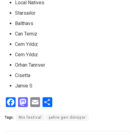
Local Natives
Starsailor
Balthavs
Can Temiz
Cem Yıldız
Cem Yıldız
Orhan Tanrıver
Cisetta
Jamie S
F
M
E
S
a
a
m
h
Tags:
Mıx festival
şehre geri dönüyor
ce
st
ail
ar
b
o
e