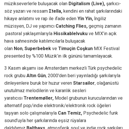
müzikseverlerle buluşacak olan
Digitalism (Live),
şarkıcı-
söz yazarı ve ressam
Σtella,
kendini en rahat şarkılarındaki
hikaye anlatımı ve rap ile ifade eden
Yīn Yīn,
İngiliz
müzisyen, DJ ve yapımcı
Catching Flies,
geçmiş zamanın
pastoral yaklaşımlarıyla
Hissikablelvuku
ve MIX’in açık
hava sahnesinde katılımcılarla buluşacak
olan
Non
,
Superbebek
ve
Timuçin Coşkun
MIX Festival
presented by %100 Müzik’in ilk gününü tamamlayacak.
3 Kasım akşamı ise Amsterdam merkezli Türk psychedelic
rock grubu
Altın Gün
, 2000’den beri yayınladığı şarkılarıyla
dinleyenlere buruk bir huzur veren
Starsailor
, olağanüstü
unutulmaz melodilerin ve karanlık sesleri
yaratıcısı
Trentemøller,
Model grubunun kurucularından ve
alternatif pop/indie elektronik/elektronik rock öğeleri
taşıyan solo çalışmalarıyla
Can Temiz,
Psychedelic funk
sound’uyla her şarkılarında eşsiz rüyalara
daldığımız
Balthavs,
atmosferik soul ve indie rock şarkıları