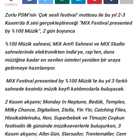
SHARES
Zorlu PSM’nin ‘Çok sesli festival’ mottosu ile bu yıl 2-3
Kasım’da 8.sini gerçekleştireceği “MIX Festival presented
by %100 Müzik”, 2 gün boyunca
%100 Müzik sahnesi, MIX Amfi Sahnesi ve MIX Studio
sahnelerinde elektronikten indie’ye, rap’ten, dans
müziğine kadar en sevilen isimleri yeniden bir araya
getirmeye hazırlanıyor.
MIX Festival presented by %100 Müzik’te bu yıl 3 farklı
sahnede kesintiz müzik keyfi katılımcılarla buluşacak.
2 Kasım akşamı; Monday In Neptune, Bedük, Temples,
Milky Chance, Digitalism, Σtella, Yīn Yīn, Catching Files,
Hissikablelvuku, Non, Superbebek ve Timuçin Coşkun
festivalin ilk gününde müzikseverlerle buluşurken, 3
Kasım akşamı; Altın Gün, Starsailor, Trentemøller, Cem