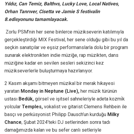
Yıldız, Can Temiz, Balthvs, Lucky Love, Local Natives,
Orhan Tanrıver, Cisetta ve Jamie S festivalin
8.edisyonunu tamamlayacak.
Zorlu PSM’nin her sene binlerce müzikseverin katılımıyla
gerçekleştirdiği MIX Festival, her sene olduğu gibi bu yıl da
seçkin sanatçılar ve eşsiz performanslarla dolu bir program
sunarak elektronikten indie müziğe, rap müzikten, dans
müziğine kadar en sevilen sesleri sekizinci kez
müzikseverlerle buluşturmaya hazırlanıyor.
2 Kasım akşamı bitmeyen müzikal bir merak hikayesi
yaratan
Monday in Neptune (Live),
her müzik türünün
ustası
Bedük,
görsel ve işitsel sahneleriyle adeta
kozmi̇k
yolcular
Temples,
vokalist ve gitarist Clemens Rehbein ile
basçı ve perküsyonist Philipp Dausch’un kurduğu
Milky
Chance
, Şubat 2024’teki DJ setlerinden sonra tadı
damağımızda kalan ve bu sefer canlı setleriyle