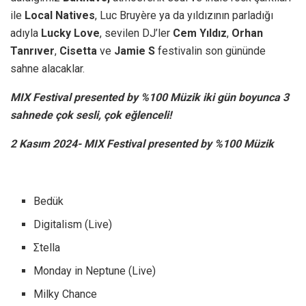
ile
Local Natives
, Luc Bruyère ya da yıldızının parladığı
adıyla
Lucky Love
, sevilen DJ’ler
Cem Yıldız
,
Orhan
Tanrıver
,
Cisetta
ve
Jamie S
festivalin son gününde
sahne alacaklar.
MIX Festival presented by %100 Müzik iki gün boyunca 3
sahnede çok sesli, çok eğlenceli!
2 Kasım 2024- MIX Festival presented by %100 Müzik
Bedük
Digitalism (Live)
Σtella
Monday in Neptune (Live)
Milky Chance