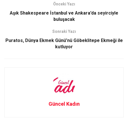
o
d
Önceki Yazı
o
o
Aşık Shakespeare İstanbul ve Ankara’da seyirciyle
buluşacak
k
n
Sonraki Yazı
Puratos, Dünya Ekmek Günü’nü Göbeklitepe Ekmeği ile
kutluyor
Güncel Kadın