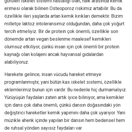
görülen iskelet sistemi hastalığı olan, halk arasında kemik
erimesi olarak bilinen Osteoporoz riskimiz artabilir. Bu da
özellikle ileri yaşlarda artan kemik kırıkları demektir. Bizim
milletçe laktoz intoleransımız olduğundan, daha çok yoğurt
tercih etmeliyiz. Bir de protein çok önemli, özellikle son
dönemde artan vegan beslenme maalesef kemikleri
olumsuz etkiliyor, çünkü insan için çok önemli bir protein
kaynağı olan kolajeni ancak hayvansal gıdalardan
alabiliyoruz.
Harekete gelince; insan vücudu hareket etmeye
programlanmıştır, yani bütün kas iskelet sistemi, özellikle
eklemlerimiz bunun için vardır. Bu nedenle hiç durmamalıyız.
Yürüyüşün faydaları zaten artık iyice biliniyor, ama kemikler
için dans çok daha önemli, çünkü dansın doğasındaki yön
değiştirici hareketler kemik yapımını daha çok uyarıyor. Yani
müzikle ahenk içinde yapılan bir dansın hem bedensel hem
de ruhsal yönden sayısız faydaları var.