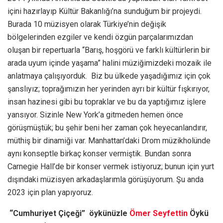
içini hazırlayıp Kültür Bakanlığı’na sunduğum bir projeydi.
Burada 10 müzisyen olarak Türkiye’nin değişik
bölgelerinden ezgiler ve kendi özgün parçalarımızdan
oluşan bir repertuarla “Barış, hoşgörü ve farklı kültürlerin bir
arada uyum içinde yaşama” halini müziğimizdeki mozaik ile
anlatmaya çalışıyorduk. Biz bu ülkede yaşadığımız için çok
şanslıyız; toprağımızın her yerinden ayrı bir kültür fışkırıyor,
insan hazinesi gibi bu topraklar ve bu da yaptığımız işlere
yansıyor. Sizinle New York’a gitmeden hemen önce
görüşmüştük; bu şehir beni her zaman çok heyecanlandırır,
müthiş bir dinamiği var. Manhattan’daki Drom müzikholünde
aynı konseptle birkaç konser vermiştik. Bundan sonra
Carnegie Hall’de bir konser vermek istiyoruz; bunun için yurt
dışındaki müzisyen arkadaşlarımla görüşüyorum. Şu anda
2023 için plan yapıyoruz.
“Cumhuriyet Çiçeği”
öykünüzle
Ömer Seyfettin
Öykü