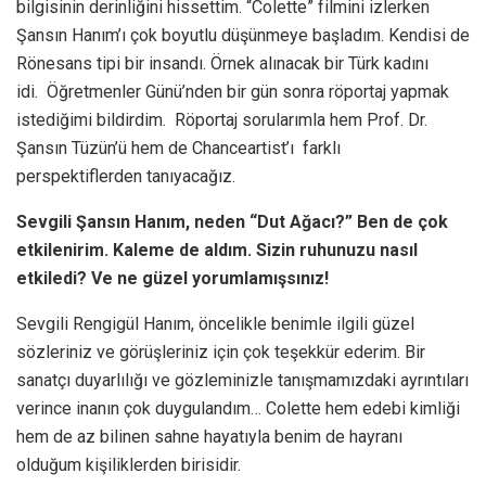
bilgisinin derinliğini hissettim. “Colette” filmini izlerken
Şansın Hanım’ı çok boyutlu düşünmeye başladım. Kendisi de
Rönesans tipi bir insandı. Örnek alınacak bir Türk kadını
idi.
Öğretmenler Günü’nden bir gün sonra röportaj yapmak
istediğimi bildirdim. Röportaj sorularımla hem Prof. Dr.
Şansın Tüzün’ü hem de Chanceartist’ı farklı
perspektiflerden tanıyacağız.
Sevgili Şansın Hanım, neden “Dut Ağacı?” Ben de çok
etkilenirim. Kaleme de aldım. Sizin ruhunuzu nasıl
etkiledi? Ve ne güzel yorumlamışsınız!
Sevgili Rengigül Hanım, öncelikle benimle ilgili güzel
sözleriniz ve görüşleriniz için çok teşekkür ederim. Bir
sanatçı duyarlılığı ve gözleminizle tanışmamızdaki ayrıntıları
verince inanın çok duygulandım… Colette hem edebi kimliği
hem de az bilinen sahne hayatıyla benim de hayranı
olduğum kişiliklerden birisidir.