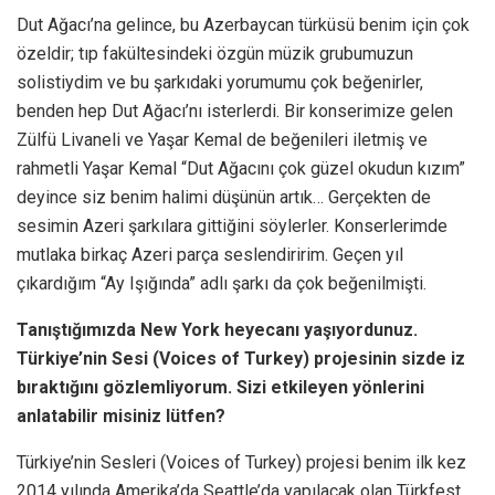
Dut Ağacı’na gelince, bu Azerbaycan türküsü benim için çok
özeldir; tıp fakültesindeki özgün müzik grubumuzun
solistiydim ve bu şarkıdaki yorumumu çok beğenirler,
benden hep Dut Ağacı’nı isterlerdi. Bir konserimize gelen
Zülfü Livaneli ve Yaşar Kemal de beğenileri iletmiş ve
rahmetli Yaşar Kemal “Dut Ağacını çok güzel okudun kızım”
deyince siz benim halimi düşünün artık… Gerçekten de
sesimin Azeri şarkılara gittiğini söylerler. Konserlerimde
mutlaka birkaç Azeri parça seslendiririm. Geçen yıl
çıkardığım “Ay Işığında” adlı şarkı da çok beğenilmişti.
Tanıştığımızda New York heyecanı yaşıyordunuz.
Türkiye’nin Sesi (Voices of
Turkey) projesinin sizde iz
bıraktığını gözlemliyorum. Sizi etkileyen yönlerini
anlatabilir misiniz lütfen?
Türkiye’nin Sesleri (Voices of Turkey) projesi benim ilk kez
2014 yılında Amerika’da Seattle’da yapılacak olan Türkfest