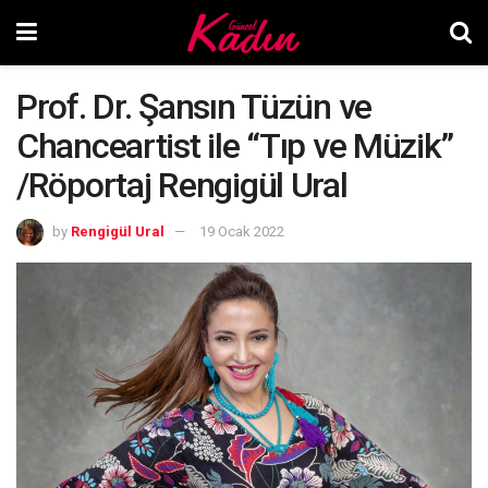
Prof. Dr. Şansın Tüzün ve
Chanceartist ile “Tıp ve Müzik”
/Röportaj Rengigül Ural
by
Rengigül Ural
19 Ocak 2022