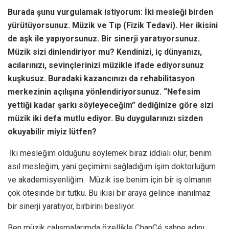
Burada şunu vurgulamak istiyorum: İki mesleği birden
yürütüyorsunuz. Müzik ve Tıp (Fizik Tedavi). Her ikisini
de aşk ile yapıyorsunuz. Bir sinerji yaratıyorsunuz.
Müzik sizi dinlendiriyor mu? Kendinizi, iç dünyanızı,
acılarınızı, sevinçlerinizi müzikle ifade ediyorsunuz
kuşkusuz. Buradaki kazancınızı da rehabilitasyon
merkezinin açılışına yönlendiriyorsunuz. “Nefesim
yettiği kadar şarkı söyleyeceğim” dediğinize göre sizi
müzik iki defa mutlu ediyor. Bu duygularınızı sizden
okuyabilir miyiz lütfen?
İki mesleğim olduğunu söylemek biraz iddialı olur; benim
asıl mesleğim, yani geçimimi sağladığım işim doktorluğum
ve akademisyenliğim. Müzik ise benim için bir iş olmanın
çok ötesinde bir tutku. Bu ikisi bir araya gelince inanılmaz
bir sinerji yaratıyor, birbirini besliyor.
Ben müzik çalışmalarımda özellikle ChanCé sahne adını