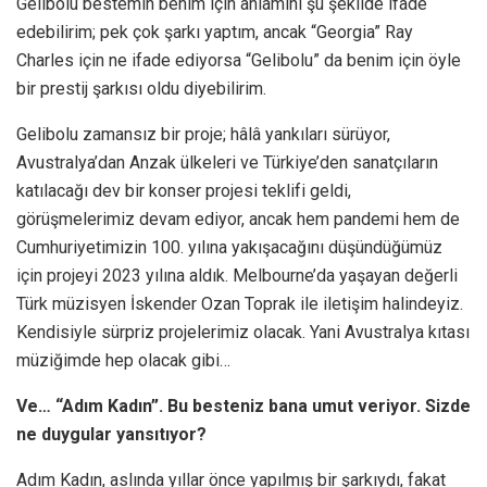
Gelibolu bestemin benim için anlamını şu şekilde ifade
edebilirim; pek çok şarkı yaptım, ancak “Georgia” Ray
Charles için ne ifade ediyorsa “Gelibolu” da benim için öyle
bir prestij şarkısı oldu diyebilirim.
Gelibolu zamansız bir proje; hâlâ yankıları sürüyor,
Avustralya’dan Anzak ülkeleri ve Türkiye’den sanatçıların
katılacağı dev bir konser projesi teklifi geldi,
görüşmelerimiz devam ediyor, ancak hem pandemi hem de
Cumhuriyetimizin 100. yılına yakışacağını düşündüğümüz
için projeyi 2023 yılına aldık. Melbourne’da yaşayan değerli
Türk müzisyen İskender Ozan Toprak ile iletişim halindeyiz.
Kendisiyle sürpriz projelerimiz olacak. Yani Avustralya kıtası
müziğimde hep olacak gibi…
Ve… “Adım Kadın”. Bu besteniz bana umut veriyor. Sizde
ne duygular yansıtıyor?
Adım Kadın, aslında yıllar önce yapılmış bir şarkıydı, fakat