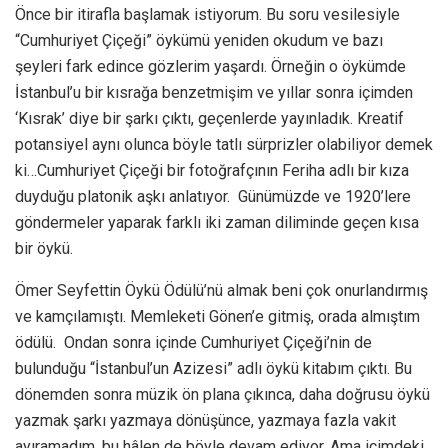
Önce bir itirafla başlamak istiyorum. Bu soru vesilesiyle
“Cumhuriyet Çiçeği” öykümü yeniden okudum ve bazı
şeyleri fark edince gözlerim yaşardı. Örneğin o öykümde
İstanbul’u bir kısrağa benzetmişim ve yıllar sonra içimden
‘Kısrak’ diye bir şarkı çıktı, geçenlerde yayınladık. Kreatif
potansiyel aynı olunca böyle tatlı sürprizler olabiliyor demek
ki…Cumhuriyet Çiçeği bir fotoğrafçının Feriha adlı bir kıza
duyduğu platonik aşkı anlatıyor. Günümüzde ve 1920’lere
göndermeler yaparak farklı iki zaman diliminde geçen kısa
bir öykü.
Ömer Seyfettin Öykü Ödülü’nü almak beni çok onurlandırmış
ve kamçılamıştı. Memleketi Gönen’e gitmiş, orada almıştım
ödülü. Ondan sonra içinde Cumhuriyet Çiçeği’nin de
bulunduğu “İstanbul’un Azizesi” adlı öykü kitabım çıktı. Bu
dönemden sonra müzik ön plana çıkınca, daha doğrusu öykü
yazmak şarkı yazmaya dönüşünce, yazmaya fazla vakit
ayıramadım, bu hâlen de böyle devam ediyor. Ama içimdeki