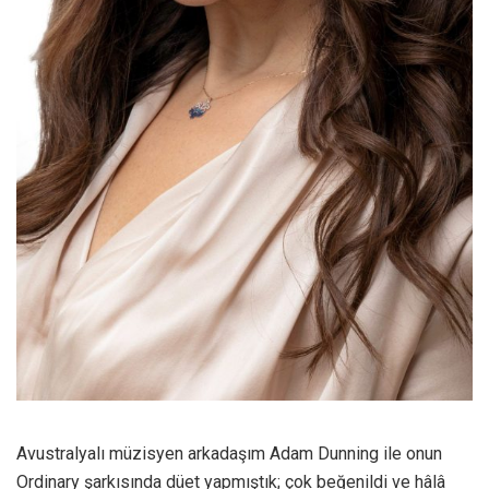
Avustralyalı müzisyen arkadaşım Adam Dunning ile onun
Ordinary şarkısında düet yapmıştık; çok beğenildi ve hâlâ