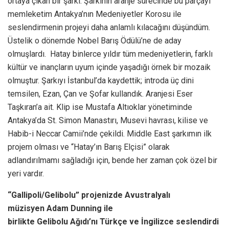
ortaya çıkan bir şarkı. Şarkının aranje sürecinde bu parçayı
memleketim Antakya’nın Medeniyetler Korosu ile
seslendirmenin projeyi daha anlamlı kılacağını düşündüm.
Üstelik o dönemde Nobel Barış Ödülü’ne de aday
olmuşlardı. Hatay binlerce yıldır tüm medeniyetlerin, farklı
kültür ve inançların uyum içinde yaşadığı örnek bir mozaik
olmuştur. Şarkıyı İstanbul’da kaydettik; introda üç dini
temsilen, Ezan, Çan ve Şofar kullandık. Aranjesi Eser
Taşkıran’a ait. Klip ise Mustafa Altıoklar yönetiminde
Antakya’da St. Simon Manastırı, Musevi havrası, kilise ve
Habib-i Neccar Camii’nde çekildi. Middle East şarkımın ilk
projem olması ve “Hatay’ın Barış Elçisi” olarak
adlandırılmamı sağladığı için, bende her zaman çok özel bir
yeri vardır.
“Gallipoli/Gelibolu”
projenizde Avustralyalı
müzisyen
Adam Dunning
ile
birlikte Gelibolu Ağıdı’nı Türkçe
ve
İngilizce
seslendirdi