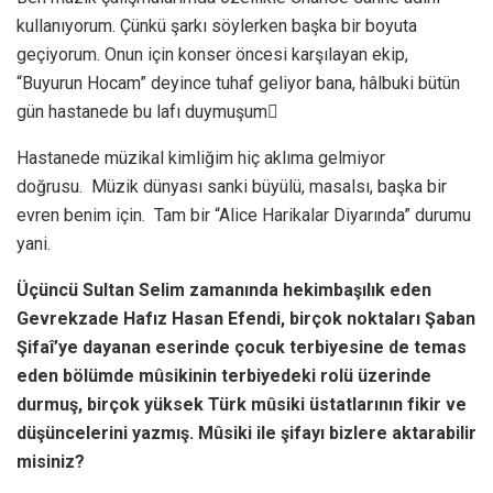
kullanıyorum. Çünkü şarkı söylerken başka bir boyuta
geçiyorum. Onun için konser öncesi karşılayan ekip,
“Buyurun Hocam” deyince tuhaf geliyor bana, hâlbuki bütün
gün hastanede bu lafı duymuşum
Hastanede müzikal kimliğim hiç aklıma gelmiyor
doğrusu. Müzik dünyası sanki büyülü, masalsı, başka bir
evren benim için. Tam bir “Alice Harikalar Diyarında” durumu
yani.
Üçüncü Sultan Selim zamanında hekimbaşılık eden
Gevrekzade Hafız Hasan Efendi, birçok noktaları Şaban
Şifaî’ye dayanan eserinde çocuk terbiyesine de temas
eden bölümde mûsikinin terbiyedeki rolü üzerinde
durmuş, birçok yüksek Türk mûsiki üstatlarının fikir ve
düşüncelerini yazmış. Mûsiki ile şifayı bizlere aktarabilir
misiniz?