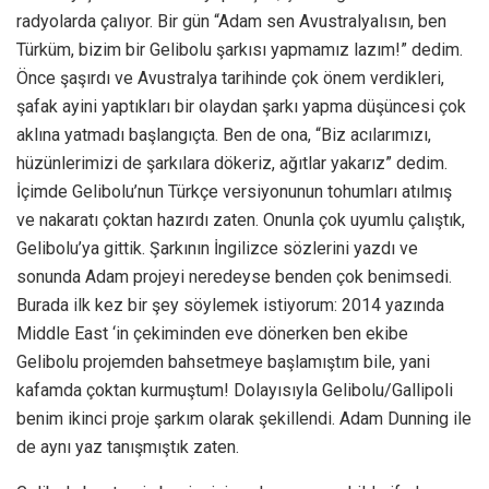
radyolarda çalıyor. Bir gün “Adam sen Avustralyalısın, ben
Türküm, bizim bir Gelibolu şarkısı yapmamız lazım!” dedim.
Önce şaşırdı ve Avustralya tarihinde çok önem verdikleri,
şafak ayini yaptıkları bir olaydan şarkı yapma düşüncesi çok
aklına yatmadı başlangıçta. Ben de ona, “Biz acılarımızı,
hüzünlerimizi de şarkılara dökeriz, ağıtlar yakarız” dedim.
İçimde Gelibolu’nun Türkçe versiyonunun tohumları atılmış
ve nakaratı çoktan hazırdı zaten. Onunla çok uyumlu çalıştık,
Gelibolu’ya gittik. Şarkının İngilizce sözlerini yazdı ve
sonunda Adam projeyi neredeyse benden çok benimsedi.
Burada ilk kez bir şey söylemek istiyorum: 2014 yazında
Middle East ‘in çekiminden eve dönerken ben ekibe
Gelibolu projemden bahsetmeye başlamıştım bile, yani
kafamda çoktan kurmuştum! Dolayısıyla Gelibolu/Gallipoli
benim ikinci proje şarkım olarak şekillendi. Adam Dunning ile
de aynı yaz tanışmıştık zaten.