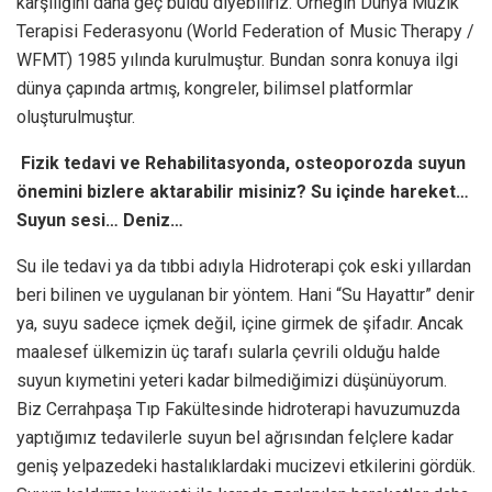
karşılığını daha geç buldu diyebiliriz. Örneğin Dünya Müzik
Terapisi Federasyonu (World Federation of Music Therapy /
WFMT) 1985 yılında kurulmuştur. Bundan sonra konuya ilgi
dünya çapında artmış, kongreler, bilimsel platformlar
oluşturulmuştur.
Fizik tedavi ve Rehabilitasyonda, osteoporozda suyun
önemini bizlere aktarabilir misiniz? Su içinde hareket…
Suyun sesi… Deniz…
Su ile tedavi ya da tıbbi adıyla Hidroterapi çok eski yıllardan
beri bilinen ve uygulanan bir yöntem. Hani “Su Hayattır” denir
ya, suyu sadece içmek değil, içine girmek de şifadır. Ancak
maalesef ülkemizin üç tarafı sularla çevrili olduğu halde
suyun kıymetini yeteri kadar bilmediğimizi düşünüyorum.
Biz Cerrahpaşa Tıp Fakültesinde hidroterapi havuzumuzda
yaptığımız tedavilerle suyun bel ağrısından felçlere kadar
geniş yelpazedeki hastalıklardaki mucizevi etkilerini gördük.