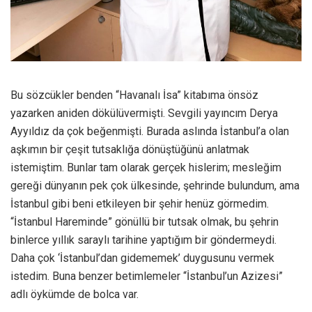
Bu sözcükler benden “Havanalı İsa” kitabıma önsöz
yazarken aniden dökülüvermişti. Sevgili yayıncım Derya
Ayyıldız da çok beğenmişti. Burada aslında İstanbul’a olan
aşkımın bir çeşit tutsaklığa dönüştüğünü anlatmak
istemiştim. Bunlar tam olarak gerçek hislerim; mesleğim
gereği dünyanın pek çok ülkesinde, şehrinde bulundum, ama
İstanbul gibi beni etkileyen bir şehir henüz görmedim.
“İstanbul Hareminde” gönüllü bir tutsak olmak, bu şehrin
binlerce yıllık saraylı tarihine yaptığım bir göndermeydi.
Daha çok ‘İstanbul’dan gidememek’ duygusunu vermek
istedim. Buna benzer betimlemeler “İstanbul’un Azizesi”
adlı öykümde de bolca var.