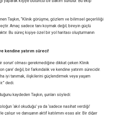
iği yaparak kişiye bütüncül bir bakım sunulur. Bu ekip
nen Taşkın, “Klinik görüşme, gözlem ve bilimsel geçerliliği
süreçtir. Amaç sadece tanı koymak değil; bireyin güçlü
aktır. Bu süreç kişiye özel bir yol haritası oluşturmanın
 ve kendine yatırım süreci!
bir sorun’ olması gerekmediğine dikkat çeken Klinik
 çare’ değil, bir farkındalık ve kendine yatırım sürecidir.
aha iyi tanımak, ilişkilerini güçlendirmek veya yaşam
r.” dedi.
lduğunu kaydeden Taşkın, şunları söyledi:
ikoloğun ‘akıl okuduğu’ ya da ‘sadece nasihat verdiği’
çalışır ve danışanın aktif katılımını esas alır. Bir diğer