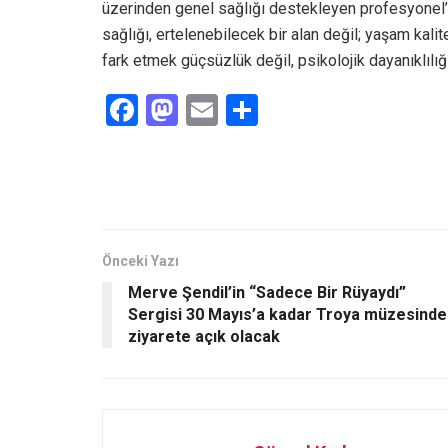
üzerinden genel sağlığı destekleyen profesyonel’
sağlığı, ertelenebilecek bir alan değil; yaşam kalite
fark etmek güçsüzlük değil, psikolojik dayanıklılığı
F
M
E
S
a
a
m
h
ce
st
ail
ar
b
o
e
o
d
o
o
Önceki Yazı
Merve Şendil’in “Sadece Bir Rüyaydı”
k
n
Sergisi 30 Mayıs’a kadar Troya müzesinde
ziyarete açık olacak