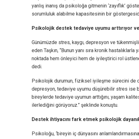
yanlış inanış da psikoloğa gitmenin ‘zayıflık’ göst
sorumluluk alabilme kapasitesinin bir göstergesidi
Psikolojik destek tedaviye uyumu arttırıyor ve 
Günümüzde stres, kaygı, depresyon ve tükenmişlik 
eden Taşkın, “Bunun yanı sıra kronik hastalıklarla y
noktada hem önleyici hem de iyileştirici rol üstlene
dedi.
Psikolojik durumun, fiziksel iyileşme sürecini de 
depresyon, tedaviye uyumu düşürebilir stres ise bağ
bireylerde tedaviye uyumun arttığını, yaşam kalites
ilerlediğini görüyoruz.” şeklinde konuştu.
Destek ihtiyacını fark etmek psikolojik dayanıklı
Psikoloğu, ‘bireyin iç dünyasını anlamlandırmasın