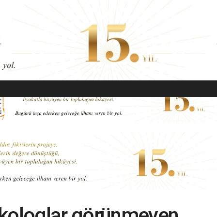
EKONOMI
MODA
GÜZELLIK
SAĞLIK
YAŞAM
SANAT
ikologlar görünmeyen