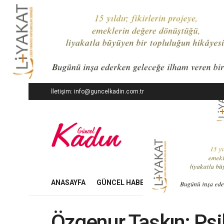
İletişim: info@guncelkadin.com.tr
ANASAYFA
GÜNCEL HABERLER
İŞ DÜNYASI
Özgenur Taşkın: Ps