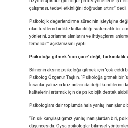
fizyoterapistler gibi diğer profesyonellerle iş birl
çalışması, tedavi etkinliğini doğrudan artırır.” dedi.
Psikolojik değerlendirme sürecinin işleyişine deği
olan testlerin birlikte kullanıldığı sistematik bir 
yönlerini, zorlanma alanlarını ve ihtiyaçlarını anlam
temelidir.” açıklamasını yaptı.
Psikoloğa gitmek ‘son çare’ değil, farkındalık
Bilinenin aksine psikoloğa gitmek için ‘çok ciddi 
Psikolog Özgenur Taşkın, “Psikoloğa gitmek bir ‘son
İnsanlar yalnızca kriz anlarında değil kendilerini d
kalitelerini artırmak için de psikolojik destek alabili
Psikologlara dair toplumda hala yanlış inanışlar o
“En sık karşılaştığımız yanlış inanışlardan biri, ps
düşüncesidir. Oysa psikologlar bilimsel yöntemlerle 