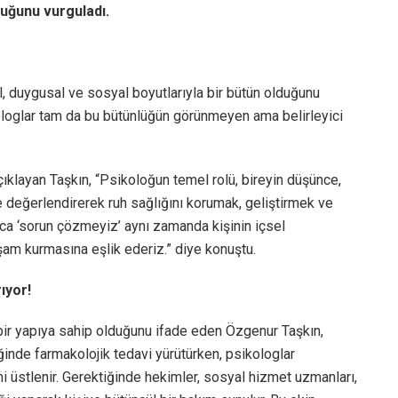
duğunu vurguladı.
el, duygusal ve sosyal boyutlarıyla bir bütün olduğunu
ologlar tam da bu bütünlüğün görünmeyen ama belirleyici
ıklayan Taşkın, “Psikoloğun temel rolü, bireyin düşünce,
e değerlendirerek ruh sağlığını korumak, geliştirmek ve
ca ‘sorun çözmeyiz’ aynı zamanda kişinin içsel
şam kurmasına eşlik ederiz.” diye konuştu.
ıyor!
 bir yapıya sahip olduğunu ifade eden Özgenur Taşkın,
inde farmakolojik tedavi yürütürken, psikologlar
i üstlenir. Gerektiğinde hekimler, sosyal hizmet uzmanları,