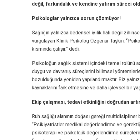
değil, farkındalık ve kendine yatırım süreci ol
Psikologlar yalnızca sorun çözmüyor!
Sağlığın yalnızca bedensel iyilik hali değil zihins
vurgulayan Klinik Psikolog Özgenur Taşkın, “Psik
kısmında çalışır.” dedi.
Psikoloğun sağlık sistemi içindeki temel rolünü aç
duygu ve davranış süreçlerini bilimsel yöntemlerl
bozulduğunda yeniden yapılandırmaktır. Biz yalnız
kaynaklarını fark etmesine ve daha işlevsel bir ya
Ekip çalışması, tedavi etkinliğini doğrudan artır
Ruh sağlığı alanının doğası gereği multidisipliner
“Psikiyatristler medikal değerlendirme ve gerektiğ
psikoterapi ve psikolojik değerlendirme süreçlerin