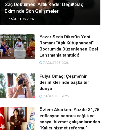
Saç Dökülmesi Artık Kader Değil! Saç
Ekiminde Son Gelişmeler
7 AĞUSTOS 2026
Yazar Seda Diker’in Yeni
Romanı “Aşk Kütüphanesi”
Bodrum’da Düzenlenen Özel
Lansmanla tanıtıldı!
7 AĞUSTOS 2026
Fulya Omaç: Çeşme’nin
derinliklerinde başka bir
dünya
7 AĞUSTOS 2026
Özlem Akarken: Yüzde 31,75
enflasyon sonrası sağlık ve
sosyal hizmet çalışanlarından
“Kalıcı hizmet reformu”