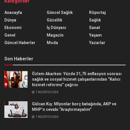
Kategoriler
Anasayfa
Güncel Sağlık
Röportaj
Dünya
Güzellik
Sağlık
Ekonomi
İş Dünyası
Sanat
Genel
Magazin
Yaşam
Güncel Haberler
Moda
Yazarlar
Son Haberler
Özlem Akarken: Yüzde 31,75 enflasyon sonrası
sağlık ve sosyal hizmet çalışanlarından “Kalıcı
hizmet reformu” çağrısı
7 AĞUSTOS 2026
Gülcan Kış: Mlyonlar borç batağında, AKP ve
MHP’n cevabı “Araştırmayalım”
7 AĞUSTOS 2026