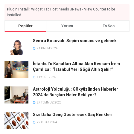
Plugin Install
: Widget Tab Post needs JNews - View Counter to be
installed
Popüler
Yorum
En Son
Semra Kosovalı: Seçim sonucu ve gelecek
21 KASIM 2024
İstanbul’u Kanatları Altına Alan Ressam İrem
Çamlıca : “İstanbul Yeri Göğü Altın Şehir”
4 EYLÜL 2024
Astroloji Yolculuğu: Gökyüzünden Haberler
2024’de Burçları Neler Bekliyor?
27 TEMMUZ 2025
Sizi Daha Genç Gösterecek Saç Renkleri
22 OCAK 2024