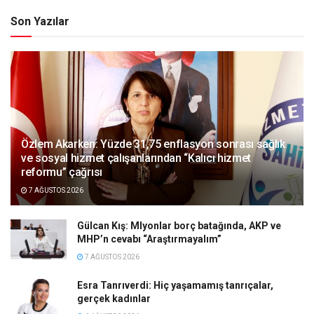
Son Yazılar
Özlem Akarken: Yüzde 31,75 enflasyon sonrası sağlık
ve sosyal hizmet çalışanlarından “Kalıcı hizmet
reformu” çağrısı
7 AĞUSTOS 2026
Gülcan Kış: Mlyonlar borç batağında, AKP ve
MHP’n cevabı “Araştırmayalım”
7 AĞUSTOS 2026
Esra Tanrıverdi: Hiç yaşamamış tanrıçalar,
gerçek kadınlar