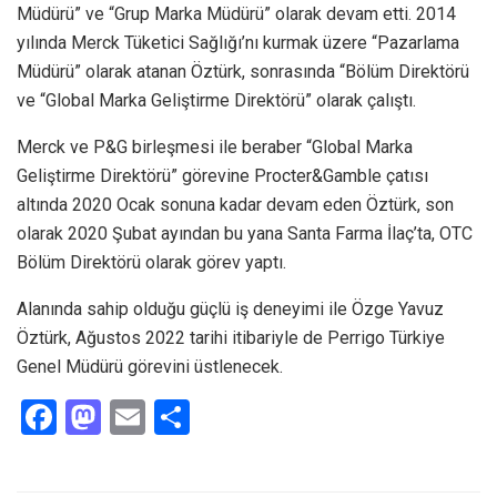
Müdürü” ve “Grup Marka Müdürü” olarak devam etti. 2014
yılında Merck Tüketici Sağlığı’nı kurmak üzere “Pazarlama
Müdürü” olarak atanan Öztürk, sonrasında “Bölüm Direktörü
ve “Global Marka Geliştirme Direktörü” olarak çalıştı.
Merck ve P&G birleşmesi ile beraber “Global Marka
Geliştirme Direktörü” görevine Procter&Gamble çatısı
altında 2020 Ocak sonuna kadar devam eden Öztürk, son
olarak 2020 Şubat ayından bu yana Santa Farma İlaç’ta, OTC
Bölüm Direktörü olarak görev yaptı.
Alanında sahip olduğu güçlü iş deneyimi ile Özge Yavuz
Öztürk, Ağustos 2022 tarihi itibariyle de Perrigo Türkiye
Genel Müdürü görevini üstlenecek.
F
M
E
S
a
a
m
h
ce
st
ail
ar