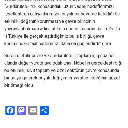
“Sürdürülebilirlik konusundaki uzun vadeli hedeflerimizi
içselleştiren çalışanlarımızın büyük bir hevesle katıldığı bu
etkinlik, doğanın korunması ve çevre bilincinin
yaygınlaştırılması adına atılmış önemli bir adımdır. Let’s Do
It Türkiye ile gerçekleştirdiğimiz bu iş birliği, çevre
konusundaki taahhütlerimizi daha da güçlendirdi” dedi.
Sürdürülebilir çevre ve sürdürülebilir toplum ışığında her
alanda değer yaratmaya odaklanan Nobel’in gerçekleştirdiği
bu etkinlik, sivil toplum ve özel sektörün çevre konusunda
bir araya gelerek büyük değişimler yaratabileceğinin güzel
bir örneği oldu.
F
M
E
S
a
a
m
h