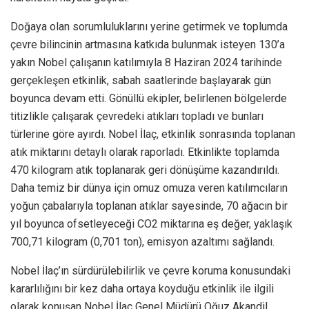
Doğaya olan sorumluluklarını yerine getirmek ve toplumda
çevre bilincinin artmasına katkıda bulunmak isteyen 130’a
yakın Nobel çalışanın katılımıyla 8 Haziran 2024 tarihinde
gerçekleşen etkinlik, sabah saatlerinde başlayarak gün
boyunca devam etti. Gönüllü ekipler, belirlenen bölgelerde
titizlikle çalışarak çevredeki atıkları topladı ve bunları
türlerine göre ayırdı. Nobel İlaç, etkinlik sonrasında toplanan
atık miktarını detaylı olarak raporladı. Etkinlikte toplamda
470 kilogram atık toplanarak geri dönüşüme kazandırıldı.
Daha temiz bir dünya için omuz omuza veren katılımcıların
yoğun çabalarıyla toplanan atıklar sayesinde, 70 ağacın bir
yıl boyunca ofsetleyeceği CO2 miktarına eş değer, yaklaşık
700,71 kilogram (0,701 ton), emisyon azaltımı sağlandı.
Nobel İlaç’ın sürdürülebilirlik ve çevre koruma konusundaki
kararlılığını bir kez daha ortaya koyduğu etkinlik ile ilgili
olarak konuşan Nobel İlaç Genel Müdürü Oğuz Akandil,