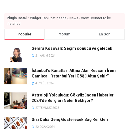
Plugin Install
: Widget Tab Post needs JNews - View Counter to be
installed
Popüler
Yorum
En Son
Semra Kosovalı: Seçim sonucu ve gelecek
21 KASIM 2024
İstanbul’u Kanatları Altına Alan Ressam İrem
Çamlıca : “İstanbul Yeri Göğü Altın Şehir”
4 EYLÜL 2024
Astroloji Yolculuğu: Gökyüzünden Haberler
2024’de Burçları Neler Bekliyor?
27 TEMMUZ 2025
Sizi Daha Genç Gösterecek Saç Renkleri
22 OCAK 2024