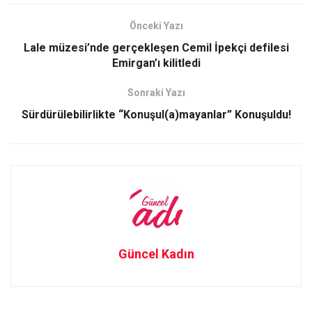
ce
st
ail
ar
b
o
e
Önceki Yazı
o
d
Lale müzesi’nde gerçekleşen Cemil İpekçi defilesi
o
o
Emirgan’ı kilitledi
k
n
Sonraki Yazı
Sürdürülebilirlikte “Konuşul(a)mayanlar” Konuşuldu!
Güncel Kadın