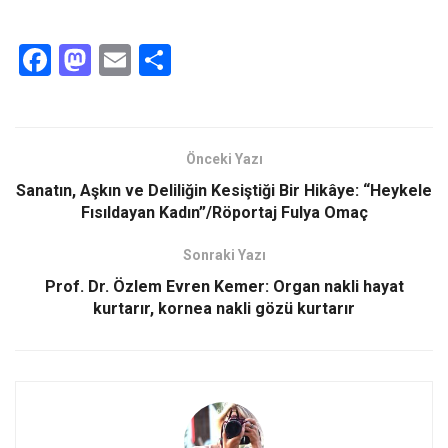
F
M
E
S
a
a
m
h
ce
st
ail
ar
b
o
e
Önceki Yazı
o
d
Sanatın, Aşkın ve Deliliğin Kesiştiği Bir Hikâye: “Heykele
o
o
Fısıldayan Kadın”/Röportaj Fulya Omaç
k
n
Sonraki Yazı
Prof. Dr. Özlem Evren Kemer: Organ nakli hayat
kurtarır, kornea nakli gözü kurtarır