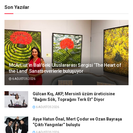
Son Yazılar
McArt.ist’in Bali’deki Uluslararası Sergisi ‘The Heart of
the Land’ Sanatseverlerle buluşuyor
6 AĞUSTOS 2026
Gülcan Kış, AKP, Mersinli üzüm üreticisine
“Bağını Sök, Toprağını Terk Et” Diyor
6 AĞUSTOS 2026
Ayşe Hatun Önal, Mert Çodur ve Ozan Bayraşa
“Çıktı Yangınlar” buluştu
6 AĞUSTOS 2026