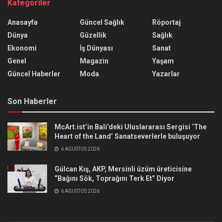
Kategoriler
Anasayfa
Güncel Sağlık
Röportaj
Dünya
Güzellik
Sağlık
Ekonomi
İş Dünyası
Sanat
Genel
Magazin
Yaşam
Güncel Haberler
Moda
Yazarlar
Son Haberler
McArt.ist’in Bali’deki Uluslararası Sergisi ‘The
Heart of the Land’ Sanatseverlerle buluşuyor
6 AĞUSTOS 2026
Gülcan Kış, AKP, Mersinli üzüm üreticisine
“Bağını Sök, Toprağını Terk Et” Diyor
6 AĞUSTOS 2026