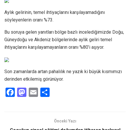
Aylık gelirinin, temel ihtiyaçlarını karşılayamadığını
söyleyenlerin oranı %73.
Bu soruya gelen yanıtları bölge bazlı incelediğimizde Doğu,
Güneydoğu ve Akdeniz bölgelerinde aylık geliri temel
ihtiyaçlarını karşılayamayanların oranı %80’i aşıyor.
Son zamanlarda artan pahalılık ne yazık ki büyük kısmımızı
derinden etkilemiş görünüyor.
F
M
E
S
a
a
m
h
ce
st
ail
ar
b
o
e
Önceki Yazı
o
d