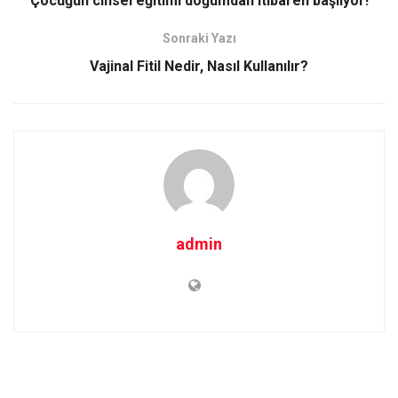
Çocuğun cinsel eğitimi doğumdan itibaren başlıyor!
o
o
Sonraki Yazı
k
n
Vajinal Fitil Nedir, Nasıl Kullanılır?
admin