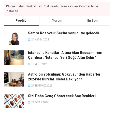
Plugin Install
: Widget Tab Post needs JNews - View Counter to be
installed
Popüler
Yorum
En Son
Semra Kosovalı: Seçim sonucu ve gelecek
21 KASIM 2024
İstanbul’u Kanatları Altına Alan Ressam İrem
Çamlıca : “İstanbul Yeri Göğü Altın Şehir”
4 EYLÜL 2024
Astroloji Yolculuğu: Gökyüzünden Haberler
2024’de Burçları Neler Bekliyor?
27 TEMMUZ 2025
Sizi Daha Genç Gösterecek Saç Renkleri
22 OCAK 2024