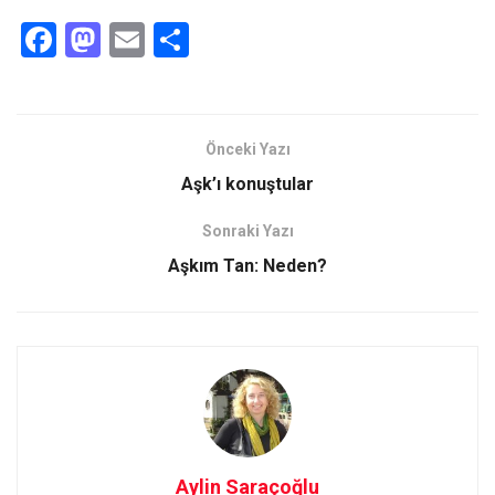
F
M
E
S
a
a
m
h
ce
st
ail
ar
b
o
e
Önceki Yazı
o
d
Aşk’ı konuştular
o
o
Sonraki Yazı
k
n
Aşkım Tan: Neden?
Aylin Saraçoğlu