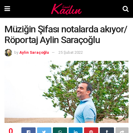
Müziğin Şifası notalarda akıyor/
Röportaj Aylin Saraçoğlu
by
Aylin Saraçoğlu
25 Şubat 2022
0