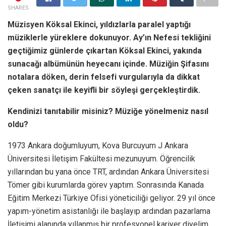
SHARES
Müzisyen Köksal Ekinci, yıldızlarla paralel yaptığı
müziklerle yüreklere dokunuyor. Ay’ın Nefesi tekliğini
geçtiğimiz günlerde çıkartan Köksal Ekinci, yakında
sunacağı albümünün heyecanı içinde. Müziğin Şifasını
notalara döken, derin felsefi vurgularıyla da dikkat
çeken sanatçı ile keyifli bir söyleşi gerçekleştirdik.
Kendinizi tanıtabilir misiniz? Müziğe yönelmeniz nasıl
oldu?
1973 Ankara doğumluyum, Kova Burcuyum J Ankara
Üniversitesi İletişim Fakültesi mezunuyum. Öğrencilik
yıllarından bu yana önce TRT, ardından Ankara Üniversitesi
Tömer gibi kurumlarda görev yaptım. Sonrasında Kanada
Eğitim Merkezi Türkiye Ofisi yöneticiliği geliyor. 29 yıl önce
yapım-yönetim asistanlığı ile başlayıp ardından pazarlama
İletişimi alanında yıllanmış bir profesyonel kariyer diyelim