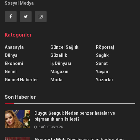
Sosyal Medya
Kategoriler
Anasayfa
Güncel Sağlık
Röportaj
Dünya
Güzellik
Sağlık
Ekonomi
İş Dünyası
Sanat
Genel
Magazin
Yaşam
Güncel Haberler
Moda
Yazarlar
Son Haberler
Duygu Şengül: Neden benzer hatalar ve
pişmanlıklar silsilesi?
6 AĞUSTOS 2026
Aksigorta Mobil’den hasar tespitinde video