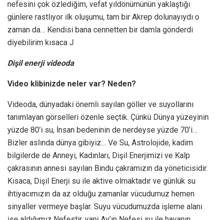
nefesini çok özlediğim, vefat yıldönümünün yaklaştığı
günlere rastlıyor ilk oluşumu, tam bir Akrep dolunayıydı o
zaman da… Kendisi bana cennetten bir damla gönderdi
diyebilirim kısaca J
Dişil enerji videoda
Video klibinizde neler var? Neden?
Videoda, dünyadaki önemli sayılan göller ve suyollarını
tanımlayan görselleri özenle seçtik. Çünkü Dünya yüzeyinin
yüzde 80’i su, İnsan bedeninin de nerdeyse yüzde 70’i…
Bizler aslında dünya gibiyiz… Ve Su, Astrolojide, kadim
bilgilerde de Anneyi, Kadınları, Dişil Enerjimizi ve Kalp
çakrasının annesi sayılan Bindu çakramızın da yöneticisidir.
Kısaca, Dişil Enerji su ile aktive olmaktadır ve günlük su
ihtiyacımızın da az olduğu zamanlar vücudumuz hemen
sinyaller vermeye başlar. Suyu vücudumuzda işleme alanı
ise aldığımız Nefestir, yani Ay’ın Nefesi su ile havanın