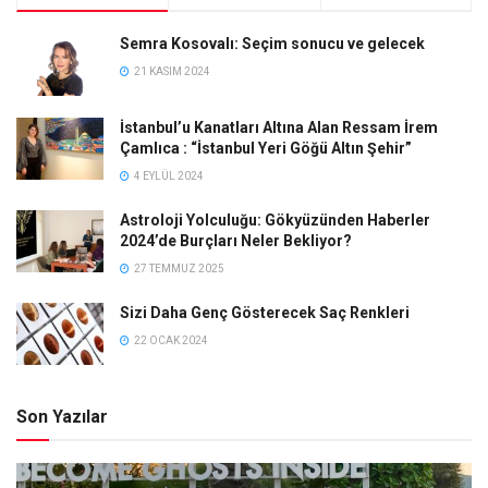
Semra Kosovalı: Seçim sonucu ve gelecek
21 KASIM 2024
İstanbul’u Kanatları Altına Alan Ressam İrem
Çamlıca : “İstanbul Yeri Göğü Altın Şehir”
4 EYLÜL 2024
Astroloji Yolculuğu: Gökyüzünden Haberler
2024’de Burçları Neler Bekliyor?
27 TEMMUZ 2025
Sizi Daha Genç Gösterecek Saç Renkleri
22 OCAK 2024
Son Yazılar