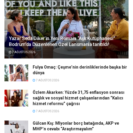
Yazar Seda Diker’in Yeni Romanı “Aşk Kütüphanesi”
Bodrum’da Düzenlenen Özel Lansmanla tanıtıldı!
7 AĞUSTOS 2026
Fulya Omaç: Çeşme’nin derinliklerinde başka bir
dünya
7 AĞUSTOS 2026
Özlem Akarken: Yüzde 31,75 enflasyon sonrası
sağlık ve sosyal hizmet çalışanlarından “Kalıcı
hizmet reformu” çağrısı
7 AĞUSTOS 2026
Gülcan Kış: Mlyonlar borç batağında, AKP ve
MHP’n cevabı “Araştırmayalım”