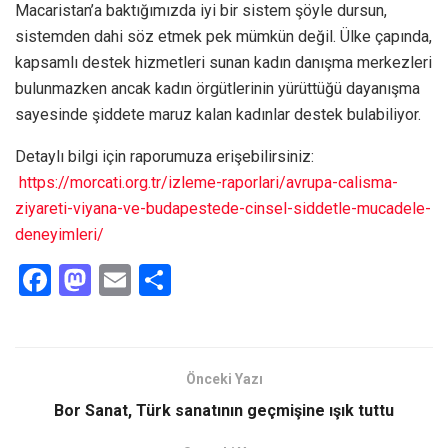
Macaristan’a baktığımızda iyi bir sistem şöyle dursun,
sistemden dahi söz etmek pek mümkün değil. Ülke çapında,
kapsamlı destek hizmetleri sunan kadın danışma merkezleri
bulunmazken ancak kadın örgütlerinin yürüttüğü dayanışma
sayesinde şiddete maruz kalan kadınlar destek bulabiliyor.
Detaylı bilgi için raporumuza erişebilirsiniz:
https://morcati.org.tr/izleme-raporlari/avrupa-calisma-
ziyareti-viyana-ve-budapestede-cinsel-siddetle-mucadele-
deneyimleri/
F
M
E
S
a
a
m
h
ce
st
ail
ar
b
o
e
Önceki Yazı
o
d
Bor Sanat, Türk sanatının geçmişine ışık tuttu
o
o