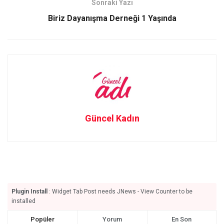
Sonraki Yazı
k
n
Biriz Dayanışma Derneği 1 Yaşında
Güncel Kadın
Plugin Install
: Widget Tab Post needs JNews - View Counter to be
installed
Popüler
Yorum
En Son