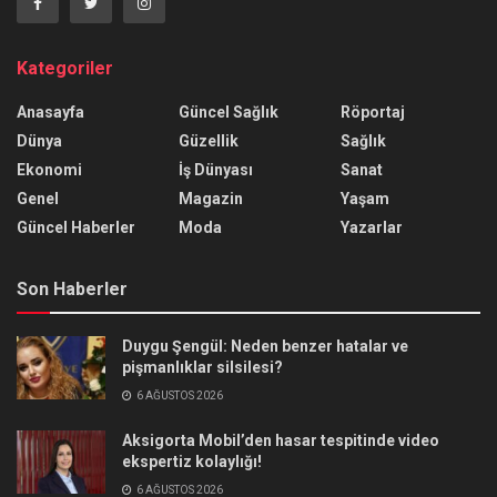
Kategoriler
Anasayfa
Güncel Sağlık
Röportaj
Dünya
Güzellik
Sağlık
Ekonomi
İş Dünyası
Sanat
Genel
Magazin
Yaşam
Güncel Haberler
Moda
Yazarlar
Son Haberler
Duygu Şengül: Neden benzer hatalar ve
pişmanlıklar silsilesi?
6 AĞUSTOS 2026
Aksigorta Mobil’den hasar tespitinde video
ekspertiz kolaylığı!
6 AĞUSTOS 2026