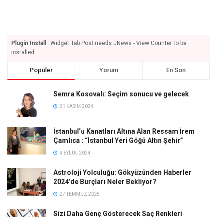
Plugin Install
: Widget Tab Post needs JNews - View Counter to be
installed
Popüler
Yorum
En Son
Semra Kosovalı: Seçim sonucu ve gelecek
21 KASIM 2024
İstanbul’u Kanatları Altına Alan Ressam İrem
Çamlıca : “İstanbul Yeri Göğü Altın Şehir”
4 EYLÜL 2024
Astroloji Yolculuğu: Gökyüzünden Haberler
2024’de Burçları Neler Bekliyor?
27 TEMMUZ 2025
Sizi Daha Genç Gösterecek Saç Renkleri