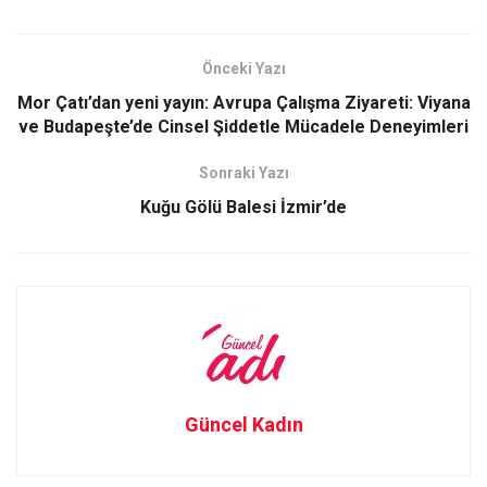
ce
st
ail
ar
b
o
e
Önceki Yazı
o
d
Mor Çatı’dan yeni yayın: Avrupa Çalışma Ziyareti: Viyana
o
o
ve Budapeşte’de Cinsel Şiddetle Mücadele Deneyimleri
k
n
Sonraki Yazı
Kuğu Gölü Balesi İzmir’de
Güncel Kadın