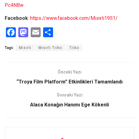
Pc4NBw
Facebook
:
https://www.facebook.com/Misirli1951/
F
M
E
S
a
a
m
h
Tags:
Mısırlı
Mısırlı Triko
Triko
ce
st
ail
ar
b
o
e
o
d
Önceki Yazı
o
o
“Troya Film Platform” Etkinlikleri Tamamlandı
k
n
Sonraki Yazı
Alaca Konağın Hanımı Ege Kökenli