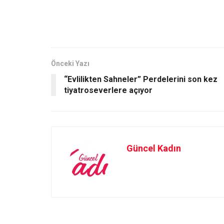
a
a
m
h
ce
st
ail
ar
b
o
e
o
d
o
o
Önceki Yazı
“Evlilikten Sahneler” Perdelerini son kez
k
n
tiyatroseverlere açıyor
Güncel Kadın