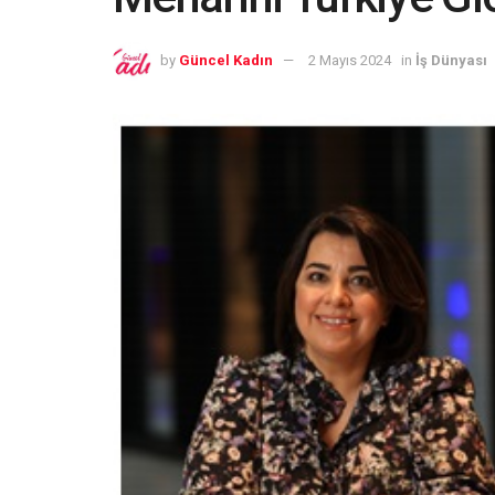
by
Güncel Kadın
2 Mayıs 2024
in
İş Dünyası