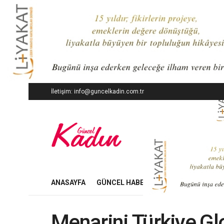
İletişim: info@guncelkadin.com.tr
ANASAYFA
GÜNCEL HABERLER
İŞ DÜNYASI
Menarini Türkiye Gl