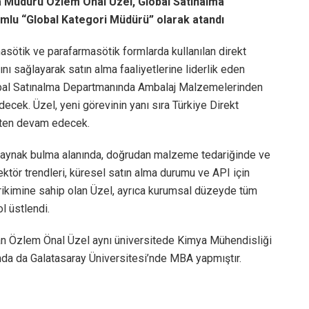
a Müdürü Özlem Önal Üzel, Global Satınalma
lu “Global Kategori Müdürü” olarak atandı
asötik ve parafarmasötik formlarda kullanılan direkt
ını sağlayarak satın alma faaliyetlerine liderlik eden
lobal Satınalma Departmanında Ambalaj Malzemelerinden
cek. Üzel, yeni görevinin yanı sıra Türkiye Direkt
eten devam edecek.
I kaynak bulma alanında, doğrudan malzeme tedariğinde ve
ektör trendleri, küresel satın alma durumu ve API için
birikimine sahip olan Üzel, ayrıca kurumsal düzeyde tüm
 üstlendi.
an Özlem Önal Üzel aynı üniversitede Kimya Mühendisliği
ında da Galatasaray Üniversitesi’nde MBA yapmıştır.