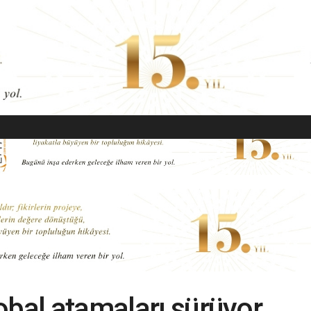
EKONOMI
MODA
GÜZELLIK
SAĞLIK
YAŞAM
SANAT
obal atamaları sürüyor