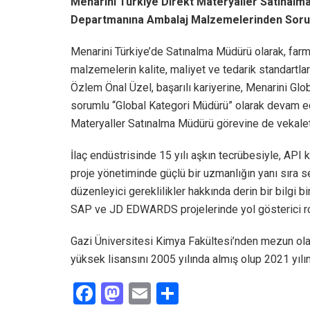
Menarini Türkiye Direkt Materyaller Satınalm
Departmanına Ambalaj Malzemelerinden Sorum
Menarini Türkiye’de Satınalma Müdürü olarak, farm
malzemelerin kalite, maliyet ve tedarik standartlar
Özlem Önal Üzel, başarılı kariyerine, Menarini G
sorumlu “Global Kategori Müdürü” olarak devam ede
Materyaller Satınalma Müdürü görevine de vekal
İlaç endüstrisinde 15 yılı aşkın tecrübesiyle, AP
proje yönetiminde güçlü bir uzmanlığın yanı sıra s
düzenleyici gereklilikler hakkında derin bir bilgi 
SAP ve JD EDWARDS projelerinde yol gösterici rol
Gazi Üniversitesi Kimya Fakültesi’nden mezun ol
yüksek lisansını 2005 yılında almış olup 2021 yıl
F
M
E
S