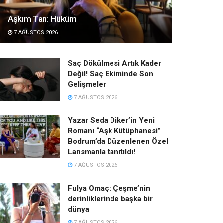
Aşkım Tan: Hüküm
7 AĞUSTOS 2026
Saç Dökülmesi Artık Kader
Değil! Saç Ekiminde Son
Gelişmeler
7 AĞUSTOS 2026
Yazar Seda Diker’in Yeni
Romanı “Aşk Kütüphanesi”
Bodrum’da Düzenlenen Özel
Lansmanla tanıtıldı!
7 AĞUSTOS 2026
Fulya Omaç: Çeşme’nin
derinliklerinde başka bir
dünya
7 AĞUSTOS 2026