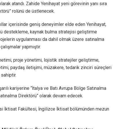
larak atandı. Zahide Yenihayat yeni görevinin yanı sıra
törü” rolünü de üstlenecek.
yıllar içerisinde geniş deneyimler elde eden Yenihayat,
mü destekleme, kaynak bulma stratejisi geliştirme
projelerin uygulanması da dahil olmak üzere satınalma
 çalışmalar yapmıştır.
imi, proje yönetimi, lojistik stratejiler geliştirme,
i, paydaş iletişimi, müzakere, tedarik zinciri süreçleri
sahiptir.
şarılı kariyerine “İtalya ve Batı Avrupa Bölge Satınalma
Satınalma Direktörü” olarak devam edecek.
si İktisat Fakültesi, İngilizce İktisat bölümünden mezun