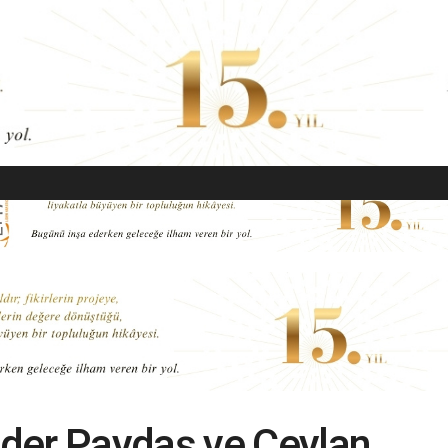
EKONOMI
MODA
GÜZELLIK
SAĞLIK
YAŞAM
SANAT
der Paydaş ve Ceylan