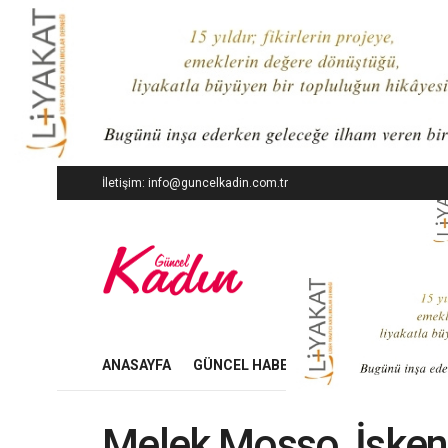
İletişim: info@guncelkadin.com.tr
ANASAYFA
GÜNCEL HABERLER
İŞ DÜNYASI
Melek Mosso, İsken