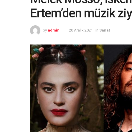
Ertem’den müzik ziy
by
admin
20 Aralık 2021
in
Sanat