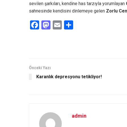
sevilen şarkıları, kendine has tarzıyla yorumlayan
sahnesinde kendisini dinlemeye gelen
Zorlu Cen
F
M
E
S
a
a
m
h
ce
st
ail
ar
b
o
e
o
d
o
o
Önceki Yazı
Karanlık depresyonu tetikliyor!
k
n
admin