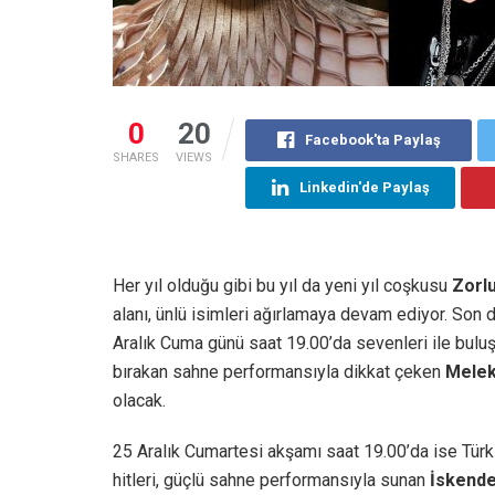
0
20
Facebook'ta Paylaş
SHARES
VIEWS
Linkedin'de Paylaş
Her yıl olduğu gibi bu yıl da yeni yıl coşkusu
Zorl
alanı, ünlü isimleri ağırlamaya devam ediyor. So
Aralık Cuma günü saat 19.00’da sevenleri ile bul
bırakan sahne performansıyla dikkat çeken
Mele
olacak.
25 Aralık Cumartesi akşamı saat 19.00’da ise Tür
hitleri, güçlü sahne performansıyla sunan
İskende