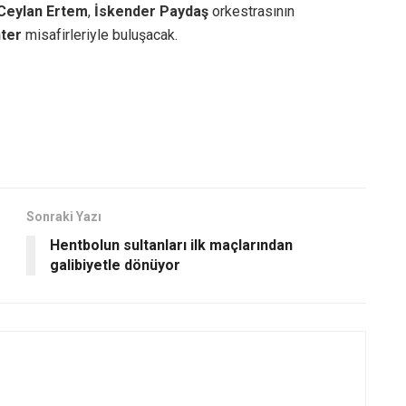
Ceylan Ertem
,
İskender Paydaş
orkestrasının
ter
misafirleriyle buluşacak.
Sonraki Yazı
Hentbolun sultanları ilk maçlarından
galibiyetle dönüyor