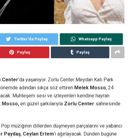
Twitter'da Paylaş
Whatsapp Paylaş
Paylaş
Paylaş
u Center
’da yaşanıyor. Zorlu Center Meydan Katı Park
n dönemde adından sıkça söz ettiren
Melek Mosso
, 24
uşacak. Muhteşem sesi ve izleyenleri kendine hayran
k Mosso,
en güzel şarkılarıyla
Zorlu Center
sahnesinde
k Pop müziğinin dillerden düşmeyen parçalarını ve yabancı
r Paydaş
,
Ceylan Ertem
‘i ağırlayacak. Dünden bugüne