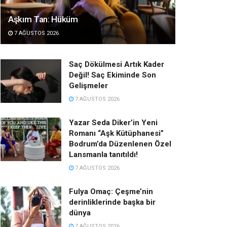
Aşkım Tan: Hüküm
7 AĞUSTOS 2026
Saç Dökülmesi Artık Kader
Değil! Saç Ekiminde Son
Gelişmeler
7 AĞUSTOS 2026
Yazar Seda Diker’in Yeni
Romanı “Aşk Kütüphanesi”
Bodrum’da Düzenlenen Özel
Lansmanla tanıtıldı!
7 AĞUSTOS 2026
Fulya Omaç: Çeşme’nin
derinliklerinde başka bir
dünya
7 AĞUSTOS 2026