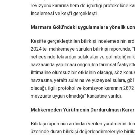
revizyonu kararına hem de işbirliği protokolüne kar
incelemesi ve keşfi gerçekleşti.
Marmara Gölü’ndeki uygulamalara yönelik uzm
Keşifte gerçekleştirilen bilirkişi incelemesinin a
2024’te
mahkemeye sunulan bilirkişi raporunda, “M
neticesinde tekrardan sulak alan ve göl niteliğini
havzasında yapılması öngörülen tarımsal faaliyet
ihtimaline olumsuz bir etkisinin olacağı, söz konu
havzasına, yeraltı sularına ve yüzeysel sulara, gö
olacağı, ilgili protokol ve komisyon kararının 2872 
mevzuata uygun olmadığı” kanaatine varıldı.
Mahkemeden Yürütmenin Durdurulması Karar
Bilirkişi raporunun ardından
verilen yürütmenin du
üzerinde duran bilirkişi değerlendirmeleriyle birlikt