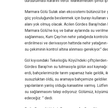
durdurulması kararını verdi.
Mahkemeden şimdi ipta
Marmara Gölü Sulak alan ekosistemi bütüncül bir ş
göç yolculuğunda beslenmek için burayı kullanan ve
alanı yok olmuş olacak. Acilen Gördes Barajı’ndan
Marmara Gölü’ne kış ve bahar aylarında su verilmes
sağlanması, Kum Çayı’nın nehir yatağında kontrols
erdirilmesi ve derivasyon hattında nehir yatağının
su çekiminin kontrol altına alınması gerekiyor.” ded
Göl kıyısındaki Tekelioğlu Köyü’ndeki çiftçilerden
Gördes Barajı’nın su tutmasıyla gölün asıl kaynağı 
erdi, bahçelerimizde tarım yapamaz hale geldik, 
susuzluktan öldü, su aramaya bahçemize geldiler
yapılanların yanlış olduğu kanaatine varmış. Lütfe
su sağlanmasını talep ediyoruz. Gölümüz, köyümü
edeceğiz. ” dedi.