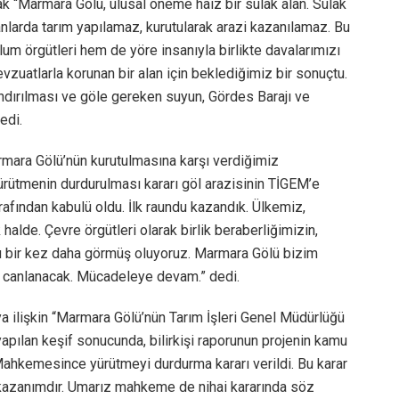
“Marmara Gölü, ulusal öneme haiz bir sulak alan. Sulak
nlarda tarım yapılamaz, kurutularak arazi kazanılamaz. Bu
um örgütleri hem de yöre insanıyla birlikte davalarımızı
evzuatlarla korunan bir alan için beklediğimiz bir sonuçtu.
andırılması ve göle gereken suyun, Gördes Barajı ve
edi.
mara Gölü’nün kurutulmasına karşı verdiğimiz
ürütmenin durdurulması kararı göl arazisinin TİGEM’e
fından kabulü oldu. İlk raundu kazandık. Ülkemiz,
de. Çevre örgütleri olarak birlik beraberliğimizin,
u bir kez daha görmüş oluyoruz. Marmara Gölü bizim
canlanacak. Mücadeleye devam.” dedi.
ya ilişkin “Marmara Gölü’nün Tarım İşleri Genel Müdürlüğü
yapılan keşif sonucunda, bilirkişi raporunun projenin kamu
 Mahkemesince yürütmeyi durdurma kararı verildi. Bu karar
 kazanımdır. Umarız mahkeme de nihai kararında söz