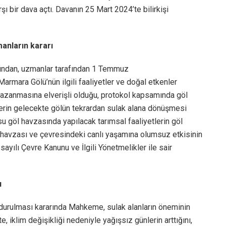
şı bir dava açtı. Davanın 25 Mart 2024’te bilirkişi
anların kararı
rdından, uzmanlar tarafından 1 Temmuz
armara Gölü’nün ilgili faaliyetler ve doğal etkenler
 kazanmasına elverişli olduğu, protokol kapsamında göl
lerin gelecekte gölün tekrardan sulak alana dönüşmesi
su göl havzasında yapılacak tarımsal faaliyetlerin göl
l havzası ve çevresindeki canlı yaşamına olumsuz etkisinin
sayılı Çevre Kanunu ve İlgili Yönetmelikler ile sair
ı
rdurulması kararında Mahkeme, sulak alanların öneminin
e, iklim değişikliği nedeniyle yağışsız günlerin arttığını,