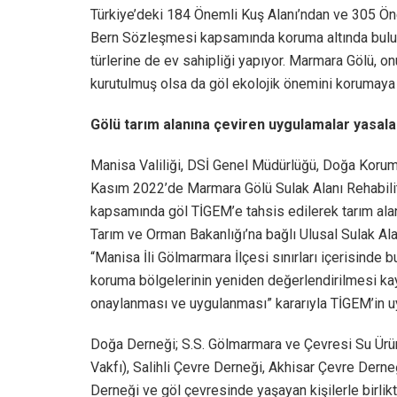
Türkiye’deki 184 Önemli Kuş Alanı’ndan ve 305 Önem
Bern Sözleşmesi kapsamında koruma altında bulunan
türlerine de ev sahipliği yapıyor. Marmara Gölü, o
kurutulmuş olsa da göl ekolojik önemini korumaya
Gölü tarım alanına çeviren uygulamalar yasalar
Manisa Valiliği, DSİ Genel Müdürlüğü, Doğa Korum
Kasım 2022’de Marmara Gölü Sulak Alanı Rehabilita
kapsamında göl TİGEM’e tahsis edilerek tarım ala
Tarım ve Orman Bakanlığı’na bağlı Ulusal Sulak Al
“Manisa İli Gölmarmara İlçesi sınırları içerisind
koruma bölgelerinin yeniden değerlendirilmesi kay
onaylanması ve uygulanması” kararıyla TİGEM’in uy
Doğa Derneği; S.S. Gölmarmara ve Çevresi Su Ürü
Vakfı), Salihli Çevre Derneği, Akhisar Çevre Derne
Derneği ve göl çevresinde yaşayan kişilerle birli