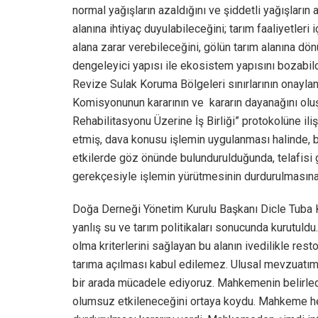
normal yağışların azaldığını ve şiddetli yağışların
alanına ihtiyaç duyulabileceğini; tarım faaliyetleri 
alana zarar verebileceğini, gölün tarım alanına dön
dengeleyici yapısı ile ekosistem yapısını bozabi
Revize Sulak Koruma Bölgeleri sınırlarının onayla
Komisyonunun kararının ve
kararın dayanağını olu
Rehabilitasyonu Üzerine İş Birliği” protokolüne il
etmiş, dava konusu işlemin uygulanması halinde, be
etkilerde göz önünde bulundurulduğunda, telafisi
gerekçesiyle işlemin yürütmesinin durdurulmasına 
Doğa Derneği Yönetim Kurulu Başkanı Dicle Tuba K
yanlış su ve tarım politikaları sonucunda kurutuldu
olma kriterlerini sağlayan bu alanın ivedilikle res
tarıma açılması kabul edilemez. Ulusal mevzuatımız
bir arada mücadele ediyoruz. Mahkemenin belirled
olumsuz etkileneceğini ortaya koydu. Mahkeme hey