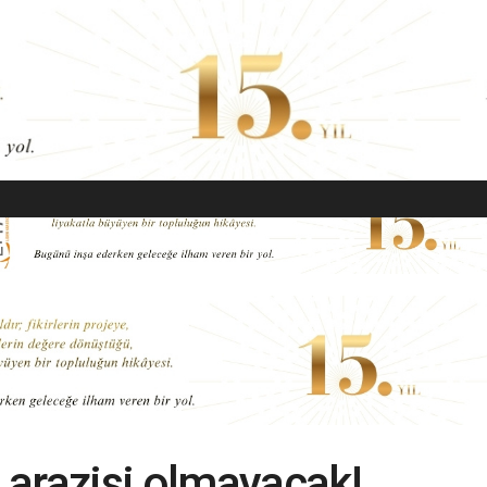
EKONOMI
MODA
GÜZELLIK
SAĞLIK
YAŞAM
SANAT
 arazisi olmayacak!