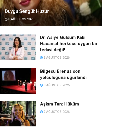
Duygu Şengül: Huzur
8 AĞUSTOS 2026
Dr. Asiye Gülsüm Kakı:
Hacamat herkese uygun bir
tedavi değil!
8 AĞUSTOS 2026
Bilgesu Erenus son
yolculuğuna uğurlandı
8 AĞUSTOS 2026
Aşkım Tan: Hüküm
7 AĞUSTOS 2026