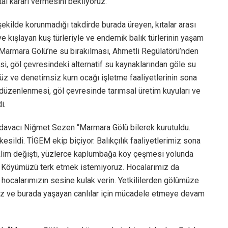
l kararı vermesini bekliyoruz.
ekilde korunmadığı takdirde burada üreyen, kıtalar arası
 kışlayan kuş türleriyle ve endemik balık türlerinin yaşam
 Marmara Gölü’ne su bırakılması, Ahmetli Regülatörü’nden
i, göl çevresindeki alternatif su kaynaklarından göle su
üz ve denetimsiz kum ocağı işletme faaliyetlerinin sona
 düzenlenmesi, göl çevresinde tarımsal üretim kuyuları ve
i.
 davacı
Niğmet Sezen “
Marmara Gölü bilerek kurutuldu.
kesildi. TİGEM ekip biçiyor. Balıkçılık faaliyetlerimiz sona
iklim değişti, yüzlerce kaplumbağa köy çeşmesi yolunda
. Köyümüzü terk etmek istemiyoruz. Hocalarımız da
n hocalarımızın sesine kulak verin. Yetkililerden gölümüze
z ve burada yaşayan canlılar için mücadele etmeye devam