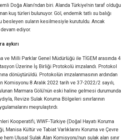
li Doğa Alanı’ndan biri. Alanda Türkiye’nin taraf olduğu
 kuş türleri bulunuyor. Göl, endemik tatlı su balığı
nu besleyen suların kesilmesiyle kurutuldu. Ancak
 devam ediyor.
a aykırı
a ve Milli Parklar Genel Müdürlüğü ile TİGEM arasında 4
syon Üzerine İş Birliği Protokolü imzalandı. Protokol
nına dönüştürüldü. Protokolün imzalanmasının ardından
an Komisyonu 8 Aralık 2022 tarih ve 37-2022/2 sayılı,
e bulunan Marmara Gölü’nün eski haline gelmesi durumunda
dıyla, Revize Sulak Koruma Bölgeleri sınırlarının
gulamalarını meşrulaştırdı.
nleri Kooperatifi, WWF-Türkiye (Doğal Hayatı Koruma
ği, Manisa Kültür ve Tabiat Varlıklarını Koruma ve Çevre
kte hem Ulusal Sulak Alan Komisyonu’nun sulak alan sınır