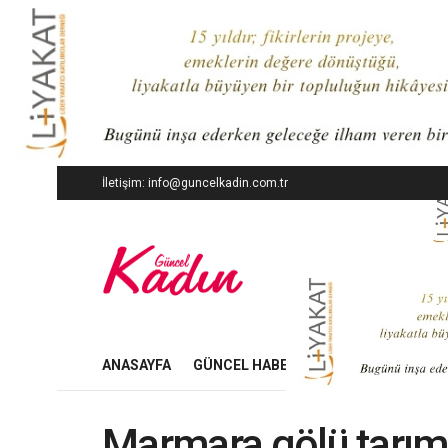
İletişim: info@guncelkadin.com.tr
ANASAYFA
GÜNCEL HABERLER
İŞ DÜNYASI
Marmara gölü tarım