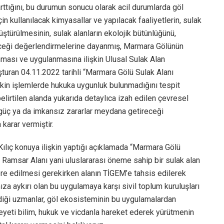
 arttığını, bu durumun sonucu olarak acil durumlarda göl
için kullanılacak kimyasallar ve yapılacak faaliyetlerin, sulak
üştürülmesinin, sulak alanların ekolojik bütünlüğünü,
lceği değerlendirmelerine dayanmış, Marmara Gölünün
nması ve uygulanmasına ilişkin Ulusal Sulak Alan
şturan 04.11.2022 tarihli “Marmara Gölü Sulak Alanı
işkin işlemlerde hukuka uygunluk bulunmadığını tespit
lirtilen alanda yukarıda detaylıca izah edilen çevresel
 güç ya da imkansız zararlar meydana getireceği
karar vermiştir.
ılıç konuya ilişkin yaptığı açıklamada “Marmara Gölü
. Ramsar Alanı yani uluslararası öneme sahip bir sulak alan
tore edilmesi gerekirken alanın TİGEM’e tahsis edilerek
a aykırı olan bu uygulamaya karşı sivil toplum kuruluşları
iği uzmanlar, göl ekosisteminin bu uygulamalardan
eti bilim, hukuk ve vicdanla hareket ederek yürütmenin