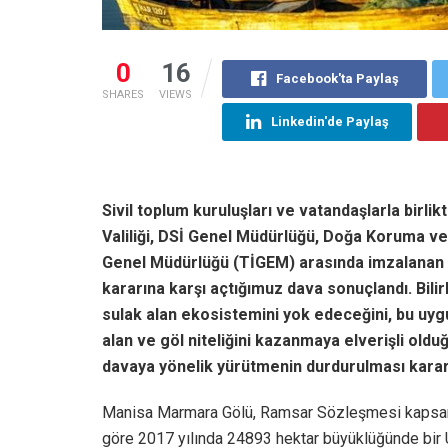
0
16
Facebook'ta Paylaş
SHARES
VIEWS
Linkedin'de Paylaş
Sivil toplum kuruluşları ve vatandaşlarla birl
Valiliği, DSİ Genel Müdürlüğü, Doğa Koruma ve 
Genel Müdürlüğü (TİGEM) arasında imzalanan iş
kararına karşı açtığımuz dava sonuçlandı. Bili
sulak alan ekosistemini yok edeceğini, bu uyg
alan ve göl niteliğini kazanmaya elverişli o
davaya yönelik yürütmenin durdurulması kararı
Manisa Marmara Gölü, Ramsar Sözleşmesi kapsamı
göre 2017 yılında 24893 hektar büyüklüğünde bir U