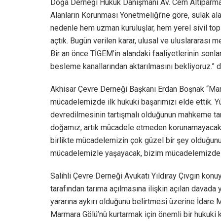
Doğa Derneği Hukuk Danışmanı Av. Cem Altıparmak 
Alanların Korunması Yönetmeliği’ne göre, sulak ala
nedenle hem uzman kuruluşlar, hem yerel sivil topl
açtık. Bugün verilen karar, ulusal ve uluslararası m
Bir an önce TİGEM’in alandaki faaliyetlerinin sonl
besleme kanallarından aktarılmasını bekliyoruz.” d
Akhisar Çevre Derneği Başkanı Erdan Boşnak “Mar
mücadelemizde ilk hukuki başarımızı elde ettik. Y
devredilmesinin tartışmalı olduğunun mahkeme tara
doğamız, artık mücadele etmeden korunamayacak hal
birlikte mücadelemizin çok güzel bir şey olduğun
mücadelemizle yaşayacak, bizim mücadelemizde 
Salihli Çevre Derneği Avukatı Yıldıray Çıvgın konu
tarafından tarıma açılmasına ilişkin açılan davada 
yararına aykırı olduğunu belirtmesi üzerine İdare
Marmara Gölü’nü kurtarmak için önemli bir hukuki