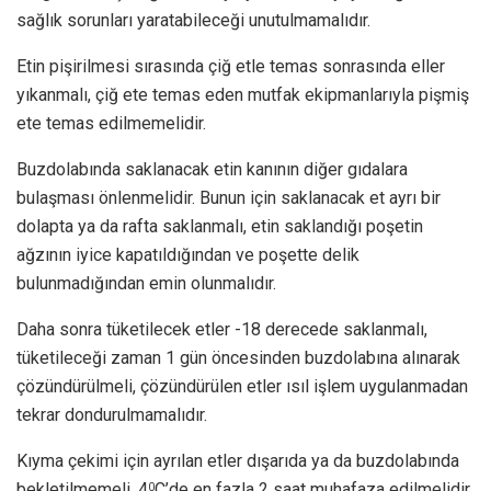
sağlık sorunları yaratabileceği unutulmamalıdır.
Etin pişirilmesi sırasında çiğ etle temas sonrasında eller
yıkanmalı, çiğ ete temas eden mutfak ekipmanlarıyla pişmiş
ete temas edilmemelidir.
Buzdolabında saklanacak etin kanının diğer gıdalara
bulaşması önlenmelidir. Bunun için saklanacak et ayrı bir
dolapta ya da rafta saklanmalı, etin saklandığı poşetin
ağzının iyice kapatıldığından ve poşette delik
bulunmadığından emin olunmalıdır.
Daha sonra tüketilecek etler -18 derecede saklanmalı,
tüketileceği zaman 1 gün öncesinden buzdolabına alınarak
çözündürülmeli, çözündürülen etler ısıl işlem uygulanmadan
tekrar dondurulmamalıdır.
Kıyma çekimi için ayrılan etler dışarıda ya da buzdolabında
bekletilmemeli, 4
C’de en fazla 2 saat muhafaza edilmelidir.
0