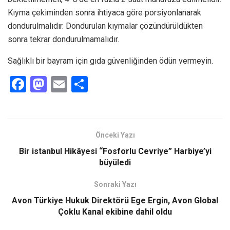
Kıyma çekiminden sonra ihtiyaca göre porsiyonlanarak
dondurulmalıdır. Dondurulan kıymalar çözündürüldükten
sonra tekrar dondurulmamalıdır.
Sağlıklı bir bayram için gıda güvenliğinden ödün vermeyin.
F
M
E
S
a
a
m
h
ce
st
ail
ar
b
o
e
Önceki Yazı
o
d
Bir istanbul Hikâyesi “Fosforlu Cevriye” Harbiye’yi
o
o
büyüledi
k
n
Sonraki Yazı
Avon Türkiye Hukuk Direktörü Ege Ergin, Avon Global
Çoklu Kanal ekibine dahil oldu