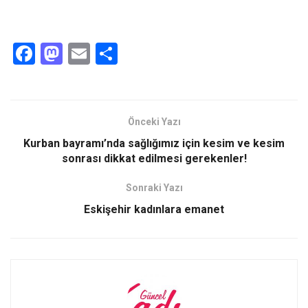
F
M
E
S
a
a
m
h
ce
st
ail
ar
b
o
e
Önceki Yazı
o
d
Kurban bayramı’nda sağlığımız için kesim ve kesim
o
o
sonrası dikkat edilmesi gerekenler!
k
n
Sonraki Yazı
Eskişehir kadınlara emanet