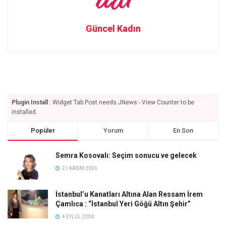
Güncel Kadın
Plugin Install
: Widget Tab Post needs JNews - View Counter to be
installed
Popüler
Yorum
En Son
Semra Kosovalı: Seçim sonucu ve gelecek
21 KASIM 2024
İstanbul’u Kanatları Altına Alan Ressam İrem
Çamlıca : “İstanbul Yeri Göğü Altın Şehir”
4 EYLÜL 2024