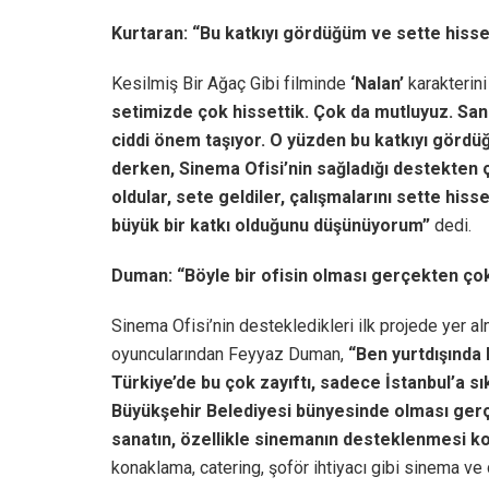
Kurtaran: “Bu katkıyı gördüğüm ve sette hisse
Kesilmiş Bir Ağaç Gibi filminde
‘Nalan’
karakterini
setimizde çok hissettik. Çok da mutluyuz. Sana
ciddi önem taşıyor. O yüzden bu katkıyı gördü
derken, Sinema Ofisi’nin sağladığı destekten 
oldular, sete geldiler, çalışmalarını sette hiss
büyük bir katkı olduğunu düşünüyorum”
dedi.
Duman: “Böyle bir ofisin olması gerçekten ço
Sinema Ofisi’nin destekledikleri ilk projede yer a
oyuncularından Feyyaz Duman,
“Ben yurtdışında 
Türkiye’de bu çok zayıftı, sadece İstanbul’a s
Büyükşehir Belediyesi bünyesinde olması gerç
sanatın, özellikle sinemanın desteklenmesi k
konaklama, catering, şoför ihtiyacı gibi sinema ve