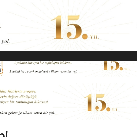
EKONOMI
MODA
GÜZELLIK
SAĞLIK
YAŞAM
SANAT
bi