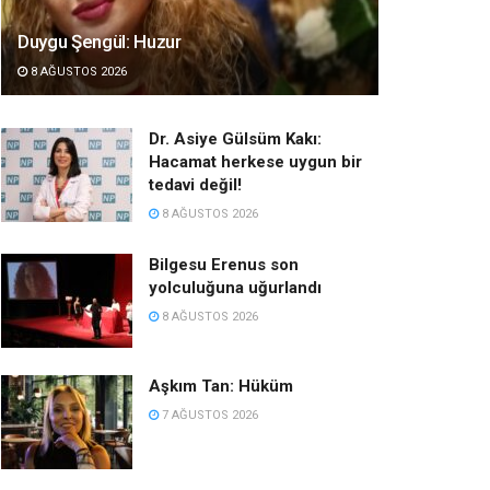
Duygu Şengül: Huzur
8 AĞUSTOS 2026
Dr. Asiye Gülsüm Kakı:
Hacamat herkese uygun bir
tedavi değil!
8 AĞUSTOS 2026
Bilgesu Erenus son
yolculuğuna uğurlandı
8 AĞUSTOS 2026
Aşkım Tan: Hüküm
7 AĞUSTOS 2026