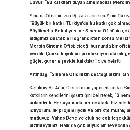
Davut: “Bu katkıları duyan sinemacılar Mersin
Sinema Ofisi’nin verdiği katkıların örneğinin Türk
“Büyük bir katkı. Türkiye’de bu katkı çok olm
Büyükşehir Belediyesi ve Sinema Ofisi’nin çok 
aldığımız destekleri öğrendikten sonra Mersin
Mersin Sinema Ofisi; çiçeği burnunda bir ofisim
verdik. Çünkü büyük bir prodüksiyon olarak ge
güçle, gururla şevkle kalktılar”
diye belirtti.
Altındağ: “Sinema Ofisinizin desteği bizim içi
Kesilmiş Bir Ağaç Gibi filminin yapımcılarından S
katkıların kendilerini şaşırttığını belirterek,
“Sinema
anlamlıydı. Her aşamada her noktada bizimle b
istiyorum. İlk projeleriydik ve birlikte müthiş
mutluyuz. Vahap Beye ve ekibine çok teşekkür
bizimleydiniz. Halk da çok büyük bir teveccü