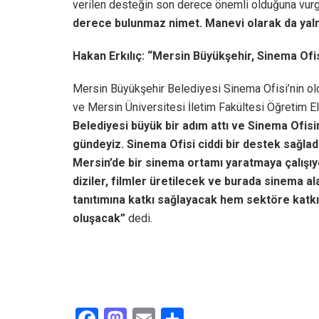
verilen desteğin son derece önemli olduğuna vur
derece bulunmaz nimet. Manevi olarak da yaln
Hakan Erkılıç: “Mersin Büyükşehir, Sinema Ofis
Mersin Büyükşehir Belediyesi Sinema Ofisi’nin o
ve Mersin Üniversitesi İletim Fakültesi Öğretim El
Belediyesi büyük bir adım attı ve Sinema Ofisin
gündeyiz. Sinema Ofisi ciddi bir destek sağladı.
Mersin’de bir sinema ortamı yaratmaya çalışıy
diziler, filmler üretilecek ve burada sinema al
tanıtımına katkı sağlayacak hem sektöre katkı
oluşacak”
dedi.
F
M
E
S