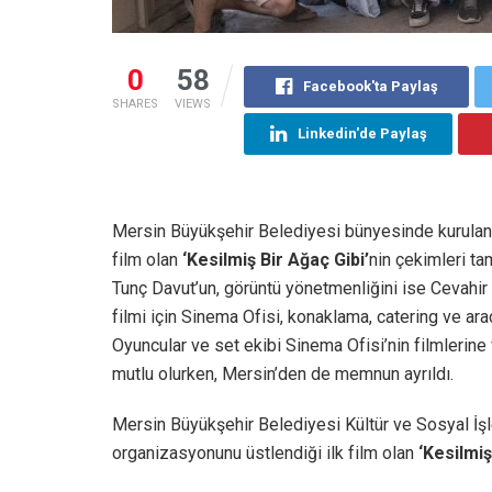
0
58
Facebook'ta Paylaş
SHARES
VIEWS
Linkedin'de Paylaş
Mersin Büyükşehir Belediyesi bünyesinde kurulan 
film olan
‘Kesilmiş Bir Ağaç Gibi’
nin çekimleri ta
Tunç Davut’un, görüntü yönetmenliğini ise Cevahir
filmi için Sinema Ofisi, konaklama, catering ve araç
Oyuncular ve set ekibi Sinema Ofisi’nin filmleri
mutlu olurken, Mersin’den de memnun ayrıldı.
Mersin Büyükşehir Belediyesi Kültür ve Sosyal İş
organizasyonunu üstlendiği ilk film olan
‘Kesilmiş