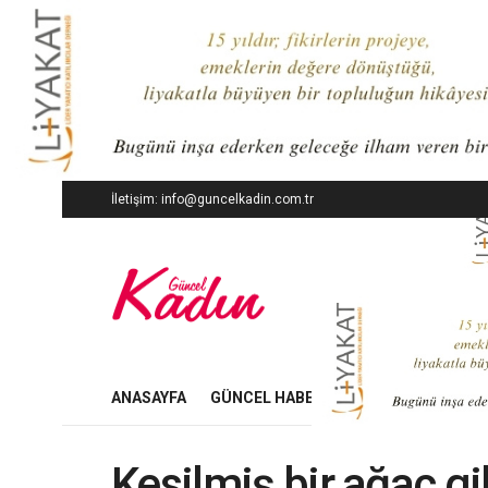
İletişim: info@guncelkadin.com.tr
ANASAYFA
GÜNCEL HABERLER
İŞ DÜNYASI
Kesilmiş bir ağaç gi