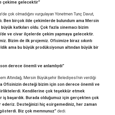
’e çekime gelecektir”
iye’de çok olmadığını vurgulayan Yönetmen Tunç Davut,
adı. Ben birçok ilde çekimlerde bulundum ama Mersin
büyük katkıları oldu. Çok fazla sinemacı bizim
’de ve civar ilçelerde çekim yapmaya gelecektir.
iz. Bizim de ilk projemiz. Ofisimize biraz sıkıntı
ldik ama bu büyük prodüksiyonun altından büyük bir
n son derece önemli ve anlamlıydı”
inem Altındağ, Mersin Büyükşehir Belediyesi’nin verdiği
 Ofisinizin desteği bizim için son derece önemli ve
irliktelerdi. Kendilerine çok teşekkür etmek
 bir iş başardık. Burada olduğumuz için gerçekten çok
 ederiz. Desteğinizi hiç esirgemediniz, her zaman
h gösterdi. Biz çok memnunuz”
dedi.