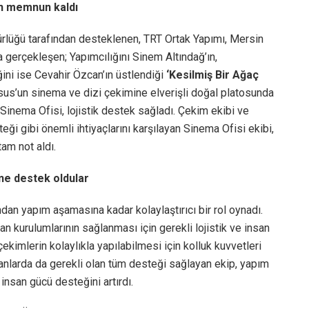
en memnun kaldı
ürlüğü tarafından desteklenen, TRT Ortak Yapımı, Mersin
a gerçekleşen; Yapımcılığını Sinem Altındağ’ın,
ini ise Cevahir Özcan’ın üstlendiği
‘Kesilmiş Bir Ağaç
arsus’un sinema ve dizi çekimine elverişli doğal platosunda
 Sinema Ofisi, lojistik destek sağladı. Çekim ekibi ve
eği gibi önemli ihtiyaçlarını karşılayan Sinema Ofisi ekibi,
tam not aldı.
ne destek oldular
dan yapım aşamasına kadar kolaylaştırıcı bir rol oynadı.
 kurulumlarının sağlanması için gerekli lojistik ve insan
ekimlerin kolaylıkla yapılabilmesi için kolluk kuvvetleri
lanlarda da gerekli olan tüm desteği sağlayan ekip, yapım
insan gücü desteğini artırdı.