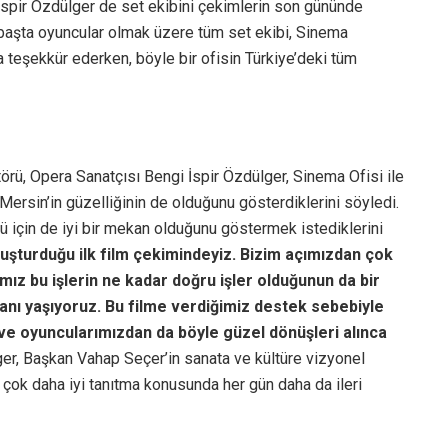
 İspir Özdülger de set ekibini çekimlerin son gününde
 başta oyuncular olmak üzere tüm set ekibi, Sinema
la teşekkür ederken, böyle bir ofisin Türkiye’deki tüm
törü, Opera Sanatçısı Bengi İspir Özdülger, Sinema Ofisi ile
Mersin’in güzelliğinin de olduğunu gösterdiklerini söyledi.
rü için de iyi bir mekan olduğunu göstermek istediklerini
luşturduğu ilk film çekimindeyiz. Bizim açımızdan çok
ız bu işlerin ne kadar doğru işler olduğunun da bir
r anı yaşıyoruz. Bu filme verdiğimiz destek sebebiyle
ve oyuncularımızdan da böyle güzel dönüşleri alınca
ger, Başkan Vahap Seçer’in sanata ve kültüre vizyonel
 çok daha iyi tanıtma konusunda her gün daha da ileri