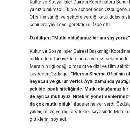
Kültür ve Sosyal İşler Dairesi Koordinatörü Bengi
yalnız bırakmadı. Ekiple sohbet eden Özdülger’e,
Ofisi’nin varlığı ve sektöre verdiği katkı dolayısıy
şehirlere yayılması gerektiğini ifade etti.
Özdülger: “Mutlu olduğumuz bir anı yaşıyoruz”
Kültür ve Sosyal İşler Dairesi Başkanlığı Koordina
birlikte tüm Türkiye’de sinema ve dizi sektöründe 
Mersin’in ilgi odağı olmasını ve dizi ve film sektö
kaydeden Özdülger,
“Mersin Sinema Ofisi’nin o
heyecan ve gurur verici. Aynı zamanda yaptığım
şekilde ispatı niteliğinde. Mutlu olduğumuz bi
de ayrıca mutluyuz. Nitekim yönetmenlerimiz 
da çok mutlu olduk”
ifadelerine yer verdi. Özdül
yaklaşımı ve verdiği destekler sayesinde Mersin’i
gittiklerini söyledi.