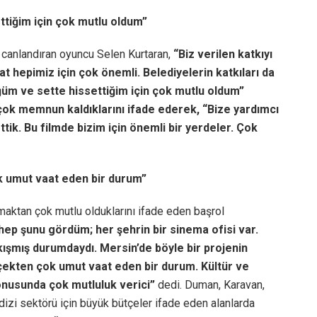
ttiğim için çok mutlu oldum”
 canlandıran oyuncu Selen Kurtaran,
“Biz verilen katkıyı
t hepimiz için çok önemli. Belediyelerin katkıları da
ğüm ve sette hissettiğim için çok mutlu oldum”
çok memnun kaldıklarını ifade ederek, “Bize yardımcı
ettik. Bu filmde bizim için önemli bir yerdeler. Çok
k umut vaat eden bir durum”
lmaktan çok mutlu olduklarını ifade eden başrol
hep şunu gördüm; her şehrin bir sinema ofisi var.
ıkışmış durumdaydı. Mersin’de böyle bir projenin
ekten çok umut vaat eden bir durum. Kültür ve
onusunda çok mutluluk verici”
dedi. Duman, Karavan,
 dizi sektörü için büyük bütçeler ifade eden alanlarda