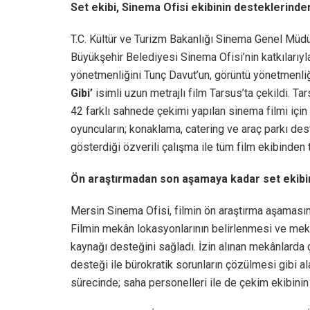
Set ekibi, Sinema Ofisi ekibinin desteklerind
T.C. Kültür ve Turizm Bakanlığı Sinema Genel Müd
Büyükşehir Belediyesi Sinema Ofisi’nin katkılarıyl
yönetmenliğini Tunç Davut’un, görüntü yönetmenliğ
Gibi’
isimli uzun metrajlı film Tarsus’ta çekildi. T
42 farklı sahnede çekimi yapılan sinema filmi için
oyuncuların; konaklama, catering ve araç parkı dest
gösterdiği özverili çalışma ile tüm film ekibinden 
Ön araştırmadan son aşamaya kadar set ekibi
Mersin Sinema Ofisi, filmin ön araştırma aşamasın
Filmin mekân lokasyonlarının belirlenmesi ve mekan
kaynağı desteğini sağladı. İzin alınan mekânlarda ç
desteği ile bürokratik sorunların çözülmesi gibi a
sürecinde; saha personelleri ile de çekim ekibinin 