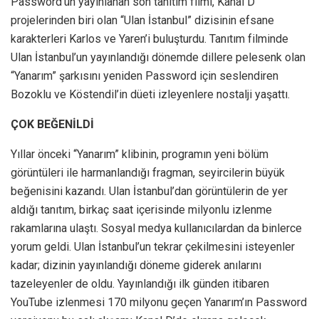
Password’ün yayınlanan son tanıtım filmi, Kanal D
projelerinden biri olan “Ulan İstanbul” dizisinin efsane
karakterleri Karlos ve Yaren’i buluşturdu. Tanıtım filminde
Ulan İstanbul’un yayınlandığı dönemde dillere pelesenk olan
“Yanarım” şarkısını yeniden Password için seslendiren
Bozoklu ve Köstendil’in düeti izleyenlere nostalji yaşattı.
ÇOK BEĞENİLDİ
Yıllar önceki “Yanarım” klibinin, programın yeni bölüm
görüntüleri ile harmanlandığı fragman, seyircilerin büyük
beğenisini kazandı. Ulan İstanbul’dan görüntülerin de yer
aldığı tanıtım, birkaç saat içerisinde milyonlu izlenme
rakamlarına ulaştı. Sosyal medya kullanıcılardan da binlerce
yorum geldi. Ulan İstanbul’un tekrar çekilmesini isteyenler
kadar; dizinin yayınlandığı döneme giderek anılarını
tazeleyenler de oldu. Yayınlandığı ilk günden itibaren
YouTube izlenmesi 170 milyonu geçen Yanarım’ın Password