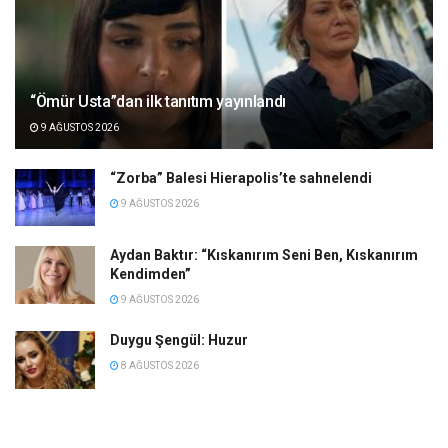
“Ömür Usta”dan ilk tanıtım yayınlandı
9 AĞUSTOS 2026
“Zorba” Balesi Hierapolis’te sahnelendi
9 AĞUSTOS 2026
Aydan Baktır: “Kıskanırım Seni Ben, Kıskanırım
Kendimden”
9 AĞUSTOS 2026
Duygu Şengül: Huzur
8 AĞUSTOS 2026