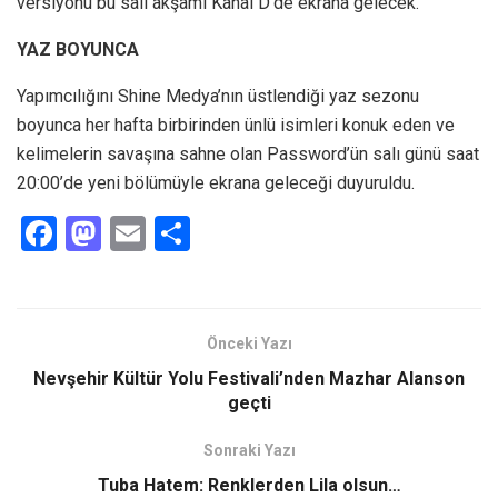
versiyonu bu salı akşamı Kanal D’de ekrana gelecek.
YAZ BOYUNCA
Yapımcılığını Shine Medya’nın üstlendiği yaz sezonu
boyunca her hafta birbirinden ünlü isimleri konuk eden ve
kelimelerin savaşına sahne olan Password’ün salı günü saat
20:00’de yeni bölümüyle ekrana geleceği duyuruldu.
F
M
E
S
a
a
m
h
ce
st
ail
ar
b
o
e
Önceki Yazı
o
d
Nevşehir Kültür Yolu Festivali’nden Mazhar Alanson
o
o
geçti
k
n
Sonraki Yazı
Tuba Hatem: Renklerden Lila olsun…