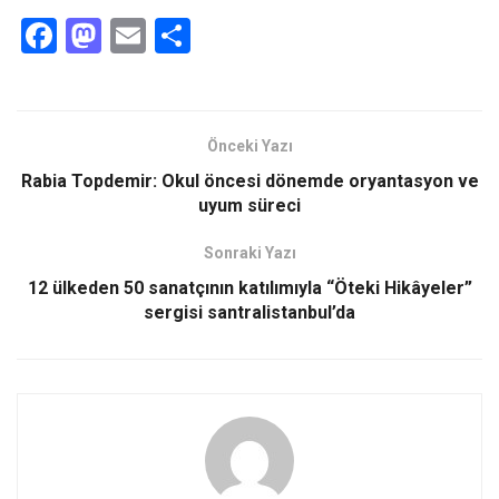
F
M
E
S
a
a
m
h
ce
st
ail
ar
b
o
e
Önceki Yazı
o
d
Rabia Topdemir: Okul öncesi dönemde oryantasyon ve
o
o
uyum süreci
k
n
Sonraki Yazı
12 ülkeden 50 sanatçının katılımıyla “Öteki Hikâyeler”
sergisi santralistanbul’da