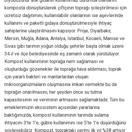
biyobozunur atık gıdanın kullanılmaz durumda olanlarını
komposta dönüştürülerek çiftçinin toprağı iyileştirilmesi için
ücretsiz dağıtımını, kullanılabilir olanlarının ise aşevlerinde
kullanımı ve paketli gıdaya dönüştürülmesiyle ihtiyaç
sahiplerine ulaştırılmasını kapsıyor. Proje; Diyarbakır,
Mersin, Muğla, Adana, Antalya, İstanbul, Kocaeli, Manise ve
Sivas gibi tarımın yoğun olduğu şehirler başta olmak üzere
34 il ve ilçe belediyesinde eş zamanlı olarak yürütülüyor.
Kompost kullanımının toprağa nem sağlaması ve
oluşturduğu gözenekler ile toprağa hava aldırması, toprak
için yararlı bakteri ve mantarlardan oluşan
mikroorganizmaların oluşmasına imkan vermekte bu da
toprağın onarılmasını, her şeyden önce su tutma
kapasitesinin ve veriminin artmasını sağlamaktadır. Tüm bu
emeklerimizin ekosistem açısından yararlarına
baktığımızda, kompost kullanımının tarımda sulama
ihtiyacını 3’te 1’e, gübre kullanımını ise 5’te 1’e düşürdüğünü
söyleyebiliriz. Kompost, topraktaki verimi ilk yıl %38 artıyor