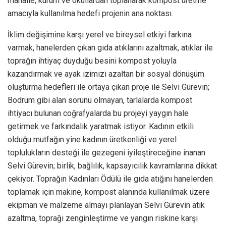
mahalle, kurum ve okullardan toplanarak kompost üretme
amacıyla kullanılma hedefi projenin ana noktası.
İklim değişimine karşı yerel ve bireysel etkiyi farkına
varmak, hanelerden çıkan gıda atıklarını azaltmak, atıklar ile
toprağın ihtiyaç duyduğu besini kompost yoluyla
kazandırmak ve ayak izimizi azaltan bir sosyal dönüşüm
oluşturma hedefleri ile ortaya çıkan proje ile Selvi Gürevin;
Bodrum gibi alan sorunu olmayan, tarlalarda kompost
ihtiyacı bulunan coğrafyalarda bu projeyi yaygın hale
getirmek ve farkındalık yaratmak istiyor. Kadının etkili
olduğu mutfağın yine kadının üretkenliği ve yerel
toplulukların desteği ile gezegeni iyileştireceğine inanan
Selvi Gürevin; birlik, bağlılık, kapsayıcılık kavramlarına dikkat
çekiyor. Toprağın Kadınları Ödülü ile gıda atığını hanelerden
toplamak için makine, kompost alanında kullanılmak üzere
ekipman ve malzeme almayı planlayan Selvi Gürevin atık
azaltma, toprağı zenginleştirme ve yangın riskine karşı