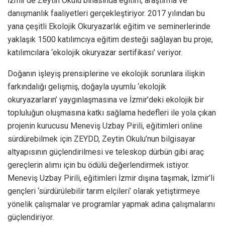
İzmir’de Zeytin Okulu binasında eğitim, araştırma ve
danışmanlık faaliyetleri gerçekleştiriyor. 2017 yılından bu
yana çeşitli Ekolojik Okuryazarlık eğitim ve seminerlerinde
yaklaşık 1500 katılımcıya eğitim desteği sağlayan bu proje,
katılımcılara ‘ekolojik okuryazar sertifikası’ veriyor.
Doğanın işleyiş prensiplerine ve ekolojik sorunlara ilişkin
farkındalığı gelişmiş, doğayla uyumlu ‘ekolojik
okuryazarların’ yaygınlaşmasına ve İzmir’deki ekolojik bir
topluluğun oluşmasına katkı sağlama hedefleri ile yola çıkan
projenin kurucusu Meneviş Uzbay Pirili, eğitimleri online
sürdürebilmek için ZEYDD, Zeytin Okulu’nun bilgisayar
altyapısının güçlendirilmesi ve teleskop dürbün gibi araç
gereçlerin alımı için bu ödülü değerlendirmek istiyor.
Meneviş Uzbay Pirili, eğitimleri İzmir dışına taşımak, İzmir’li
gençleri ‘sürdürülebilir tarım elçileri’ olarak yetiştirmeye
yönelik çalışmalar ve programlar yapmak adına çalışmalarını
güçlendiriyor.