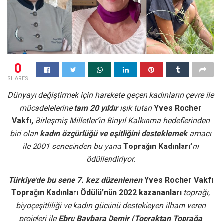
0
SHARES
Dünyayı değiştirmek için harekete geçen kadınların çevre ile
mücadelelerine
tam 20 yıldır
ışık tutan
Yves Rocher
Vakfı,
Birleşmiş Milletler’in Binyıl Kalkınma hedeflerinden
biri olan
kadın özgürlüğü ve eşitliğini desteklemek
amacı
ile 2001 senesinden bu yana
Toprağın Kadınları’
nı
ödüllendiriyor.
Türkiye’de bu sene 7. kez düzenlenen
Yves Rocher Vakfı
Toprağın Kadınları Ödülü’nün 2022 kazananları
toprağı,
biyoçeşitliliği ve kadın gücünü destekleyen ilham veren
projeleri ile
Ebru Baybara Demir (Topraktan Toprağa