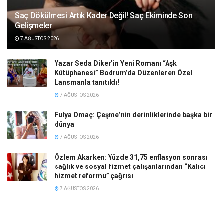
Saç Dökülmesi Artık Kader Değil! Saç Ekiminde Son
Gelişmeler
7 AĞUSTOS 2026
Yazar Seda Diker’in Yeni Romanı “Aşk
Kütüphanesi” Bodrum’da Düzenlenen Özel
Lansmanla tanıtıldı!
7 AĞUSTOS 2026
Fulya Omaç: Çeşme’nin derinliklerinde başka bir
dünya
7 AĞUSTOS 2026
Özlem Akarken: Yüzde 31,75 enflasyon sonrası
sağlık ve sosyal hizmet çalışanlarından “Kalıcı
hizmet reformu” çağrısı
7 AĞUSTOS 2026