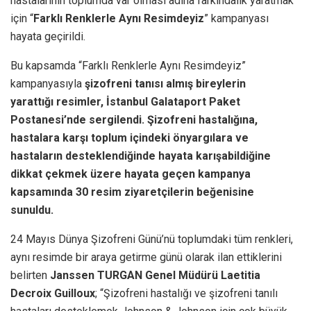
hastalarının toplumda var olması adına farkındalık yaratmak
için “
Farklı Renklerle Aynı Resimdeyiz
” kampanyası
hayata geçirildi.
Bu kapsamda “Farklı Renklerle Aynı Resimdeyiz”
kampanyasıyla
şizofreni tanısı almış bireylerin
yarattığı
resimler, İstanbul Galataport Paket
Postanesi’nde sergilendi. Şizofreni hastalığına,
hastalara karşı toplum içindeki önyargılara ve
hastaların desteklendiğinde hayata karışabildiğine
dikkat çekmek üzere hayata geçen kampanya
kapsamında 30 resim ziyaretçilerin beğenisine
sunuldu.
24 Mayıs Dünya Şizofreni Günü’nü toplumdaki tüm renkleri,
aynı resimde bir araya getirme günü olarak ilan ettiklerini
belirten
Janssen TURGAN Genel Müdürü Laetitia
Decroix Guilloux
; “Şizofreni hastalığı ve şizofreni tanılı