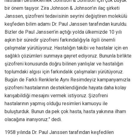
hastaları desteklemek Johnson & Johnson için çok büyük
bir önem taşıyor. Zira Johnson & Johnson’ın ilaç şirketi
Janssen, şizofreni tedavisinin seyrini değiştiren molekülü
keşfeden bilim adamı Dr. Paul Janssen tarafından kuruldu.
Bizler de Paul Janssen’in açtığı yolda ülkemizde 10 yılı
aşkın bir süredir şizofreni farkındalığıyla ilgili önemli
çalışmalar yürütüyoruz. Hastalığın takibi ve hastalar için en
sağlıklı çözümleri sunmaya gayret ediyoruz. Bununla birlikte
şizofreni konusunda doğru bilinen yanlışlar ve hastalığın
toplumdaki algısı için farkındalık çalışmaları yürütüyoruz.
Bugün de Farklı Renklerle Aynı Resimdeyiz kampanyamızla
şizofreni hastalarının desteklendiğinde hayata daha kolay
karışabildiği mesajını vermek istiyoruz. Şizofreni
hastalarının yapmış olduğu resimleri kamuoyu ile
buluşturduk. Bunun da pek çok hasta, hasta yakınına ilham
olacağına inanıyoruz.” dedi.
1958 yılında Dr. Paul Janssen tarafından keşfedilen