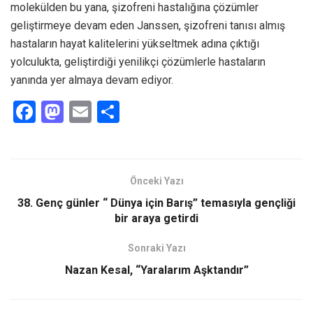
molekülden bu yana, şizofreni hastalığına çözümler
geliştirmeye devam eden Janssen, şizofreni tanısı almış
hastaların hayat kalitelerini yükseltmek adına çıktığı
yolculukta, geliştirdiği yenilikçi çözümlerle hastaların
yanında yer almaya devam ediyor.
F
M
E
S
a
a
m
h
ce
st
ail
ar
b
o
e
Önceki Yazı
o
d
38. Genç günler “ Dünya için Barış” temasıyla gençliği
o
o
bir araya getirdi
k
n
Sonraki Yazı
Nazan Kesal, “Yaralarım Aşktandır”