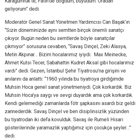
Karagümrük’te, Fatih’de doğdum, büyüdüm. Oradan
geliyorum” dedi.
Moderatör Genel Sanat Yönetmen Yardımcısı Can Başak’ın
“Sizin döneminizde aynı semtten birçok önemli sanatçı
çıkıyor. Bugün neden bu semtlerde böyle sanatçılar
çıkmıyor” sorusuna cevaben, “Savaş Dinçel, Zeki Alasya,
Metin Akpınar… Bizim hocalarımız iyiydi. Max Meinecke,
Ahmet Kutsi Tecer, Sabahattin Kudret Aksal gibi hocalarımız
vardı” dedi. Gezen, İstanbul Şehir Tiyatrosu’na girişini ve
anılarını da anlattı: “1960 yılında bu tiyatroya girdiğimde
Muhsin Hoca genel sanat yönetmeniydi. Çok korkardık. Biz
Muhsin Hoca’ya saygı ve sevgi duyardık ama çok korkardık.
Kendi gelemediği zamanlarda fötr şapkasını asardı biz geldi
zannederdik. Savaş Dinçel ve ben disiplinsizlik yüzünden
bu tiyatrodan iki defa kovulduk. Savaş ile Rumeli Hisarı
gösterilerinde yaramazlık yaptığımız için çocukça şeyler…”
dedi.