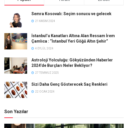
Semra Kosovalı: Seçim sonucu ve gelecek
21 KASIM 2024
İstanbul’u Kanatları Altına Alan Ressam İrem
Çamlıca : “İstanbul Yeri Göğü Altın Şehir”
4 EYLÜL 2024
Astroloji Yolculuğu: Gökyüzünden Haberler
2024’de Burçları Neler Bekliyor?
27 TEMMUZ 2025
Sizi Daha Genç Gösterecek Saç Renkleri
22 OCAK 2024
Son Yazılar