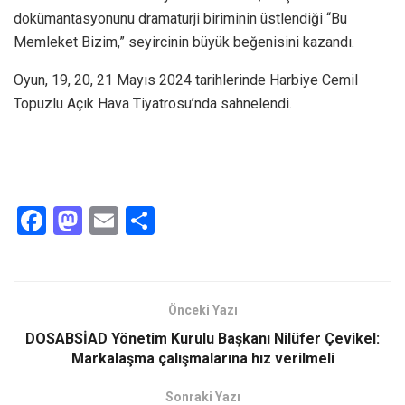
dokümantasyonunu dramaturji biriminin üstlendiği “Bu
Memleket Bizim,” seyircinin büyük beğenisini kazandı.
Oyun, 19, 20, 21 Mayıs 2024 tarihlerinde Harbiye Cemil
Topuzlu Açık Hava Tiyatrosu’nda sahnelendi.
F
M
E
S
a
a
m
h
ce
st
ail
ar
b
o
e
Önceki Yazı
o
d
DOSABSİAD Yönetim Kurulu Başkanı Nilüfer Çevikel:
o
o
Markalaşma çalışmalarına hız verilmeli
k
n
Sonraki Yazı