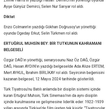
Zinnie Harris’in yazdığı Hasan Demirci’nin yönettiği oyunda
Ayşe Günyüz Demirci, Selen Nur Sarıyar rol aldı.
Diktat
Enzo Colmann’ın yazdığı Gökhan Doğrusoy’un yönettiği
oyunda Ogeday Erkut, Selin Türkmen rol aldı.
ERTUĞRUL MUHSİN BEY: BİR TUTKUNUN KAHRAMANI
BELGESELİ
Özgür DAĞ’ın yönettiği, senaryosunu Naz Öz DAĞ, Özgür
DAĞ, Hasan AYDIN’ın yazdığı belgeselde Ada Alize ERTEM,
Mert AYKUL, İbrahim BİRLİKAY rol aldı. Seyircinin beğenisini
kazanan belgesel, 12 Mayıs 2024 tarihinde gösterildi.
Türk Tiyatrosu’nu Batılı anlamda bir disiplin sistemi içinde
kuran Ertuğrul Muhsin, Türk Sineması’nın da aynı disiplin
içinde kurulmasına ve gelişmesine liderlik eder. 1922-1939
yılları arasında Türkiye’de film üreten tek kişidir. “Tiyatrocular