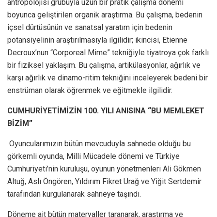
antropolojisi grubuyla uzun bir pratik çalışma dönemi
boyunca geliştirilen organik araştırma. Bu çalışma, bedenin
içsel dürtüsünün ve sanatsal yaratım için bedenin
potansiyelinin araştırılmasıyla ilgilidir; ikincisi, Etienne
Decroux’nun “Corporeal Mime” tekniğiyle tiyatroya çok farklı
bir fiziksel yaklaşım. Bu çalışma, artikülasyonlar, ağırlık ve
karşı ağırlık ve dinamo-ritim tekniğini inceleyerek bedeni bir
enstrüman olarak öğrenmek ve eğitmekle ilgilidir.
CUMHURİYETİMİZİN 100. YILI ANISINA “BU MEMLEKET
BİZİM”
Oyuncularımızın bütün mevcuduyla sahnede olduğu bu
görkemli oyunda, Milli Mücadele dönemi ve Türkiye
Cumhuriyeti’nin kuruluşu, oyunun yönetmenleri Ali Gökmen
Altuğ, Aslı Öngören, Yıldırım Fikret Urağ ve Yiğit Sertdemir
tarafından kurgulanarak sahneye taşındı.
Döneme ait bütün materyaller taranarak, araştırma ve