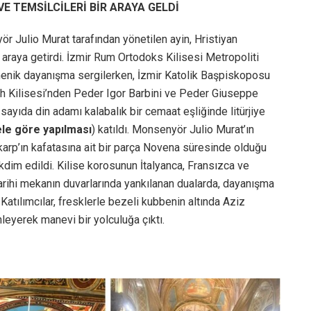
E TEMSİLCİLERİ BİR ARAYA GELDİ
r Julio Murat tarafından yönetilen ayin, Hristiyan
r araya getirdi. İzmir Rum Ortodoks Kilisesi Metropoliti
nik dayanışma sergilerken, İzmir Katolik Başpiskoposu
 Kilisesi’nden Peder Igor Barbini ve Peder Giuseppe
ayıda din adamı kalabalık bir cemaat eşliğinde litürjiye
üele göre yapılması
) katıldı. Monsenyör Julio Murat’ın
karp’ın kafatasına ait bir parça Novena süresinde olduğu
dim edildi. Kilise korosunun İtalyanca, Fransızca ve
 tarihi mekanın duvarlarında yankılanan dualarda, dayanışma
 Katılımcılar, fresklerle bezeli kubbenin altında Aziz
nleyerek manevi bir yolculuğa çıktı.