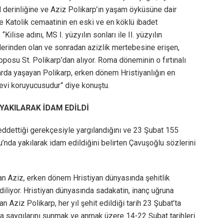
el derinliğine ve Aziz Polikarp’ın yaşam öyküsüne dair
e Katolik cemaatinin en eski ve en köklü ibadet
ilise adını, MS I. yüzyılın sonları ile II. yüzyılın
ilerinden olan ve sonradan azizlik mertebesine erişen,
posu St. Polikarp’dan alıyor. Roma döneminin o fırtınalı
larda yaşayan Polikarp, erken dönem Hristiyanlığın en
evi koruyucusudur” diye konuştu.
YAKILARAK İDAM EDİLDİ
reddettiği gerekçesiyle yargılandığını ve 23 Şubat 155
nda yakılarak idam edildiğini belirten Çavuşoğlu sözlerini
ıyan Aziz, erken dönem Hristiyan dünyasında şehitlik
diliyor. Hristiyan dünyasında sadakatin, inanç uğruna
Aziz Polikarp, her yıl şehit edildiği tarih 23 Şubat’ta
arp’a saygılarını sunmak ve anmak üzere 14-22 Şubat tarihleri