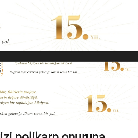
EKONOMI
MODA
GÜZELLIK
SAĞLIK
YAŞAM
SANAT
izi polikarp onuruna,