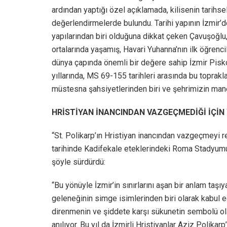
ardından yaptığı özel açıklamada, kilisenin tarihs
değerlendirmelerde bulundu. Tarihi yapının İzmir’d
yapılarından biri olduğuna dikkat çeken Çavuşoğlu, “K
ortalarında yaşamış, Havari Yuhanna’nın ilk öğrenc
dünya çapında önemli bir değere sahip İzmir Pisko
yıllarında, MS 69-155 tarihleri arasında bu toprak
müstesna şahsiyetlerinden biri ve şehrimizin man
HRİSTİYAN İNANCINDAN VAZGEÇMEDİĞİ İÇİN 
“St. Polikarp’ın Hristiyan inancından vazgeçmeyi 
tarihinde Kadifekale eteklerindeki Roma Stadyumu’
şöyle sürdürdü:
“Bu yönüyle İzmir’in sınırlarını aşan bir anlam taş
geleneğinin simge isimlerinden biri olarak kabul e
direnmenin ve şiddete karşı sükunetin sembolü olan 
anılıyor. Bu yıl da İzmirli Hristiyanlar Aziz Polik