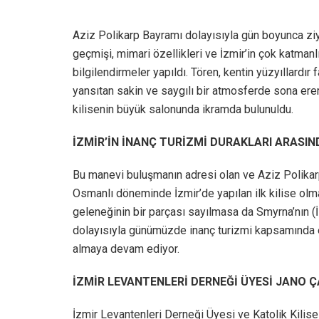
Aziz Polikarp Bayramı dolayısıyla gün boyunca ziyar
geçmişi, mimari özellikleri ve İzmir’in çok katmanlı
bilgilendirmeler yapıldı. Tören, kentin yüzyıllardır 
yansıtan sakin ve saygılı bir atmosferde sona ere
kilisenin büyük salonunda ikramda bulunuldu.
İZMİR’İN İNANÇ TURİZMİ DURAKLARI ARASIN
Bu manevi buluşmanın adresi olan ve Aziz Polikarp’ı
Osmanlı döneminde İzmir’de yapılan ilk kilise olma ö
geleneğinin bir parçası sayılmasa da Smyrna’nın (İ
dolayısıyla günümüzde inanç turizmi kapsamında en
almaya devam ediyor.
İZMİR LEVANTENLERİ DERNEĞİ ÜYESİ JANO Ç
İzmir Levantenleri Derneği Üyesi ve Katolik Kilis