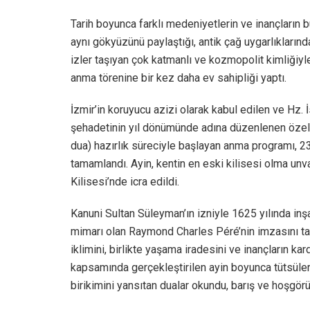
Tarih boyunca farklı medeniyetlerin ve inançların b
aynı gökyüzünü paylaştığı, antik çağ uygarlıkların
izler taşıyan çok katmanlı ve kozmopolit kimliğiyle
anma törenine bir kez daha ev sahipliği yaptı.
İzmir’in koruyucu azizi olarak kabul edilen ve Hz. İ
şehadetinin yıl dönümünde adına düzenlenen özel 
dua) hazırlık süreciyle başlayan anma programı, 23
tamamlandı. Ayin, kentin en eski kilisesi olma unva
Kilisesi’nde icra edildi.
Kanuni Sultan Süleyman’ın izniyle 1625 yılında inş
mimarı olan Raymond Charles Péré’nin imzasını taş
iklimini, birlikte yaşama iradesini ve inançların ka
kapsamında gerçekleştirilen ayin boyunca tütsüler
birikimini yansıtan dualar okundu, barış ve hoşgörü