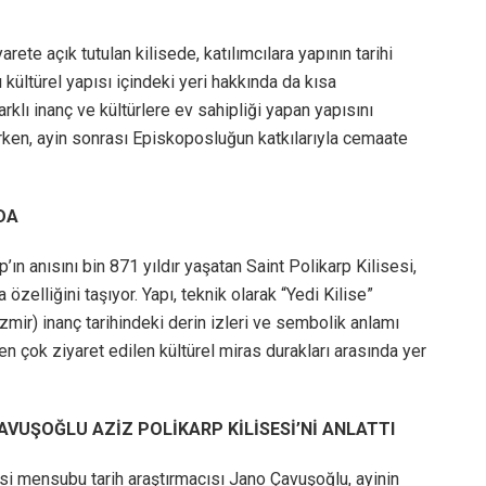
ete açık tutulan kilisede, katılımcılara yapının tarihi
 kültürel yapısı içindeki yeri hakkında da kısa
farklı inanç ve kültürlere ev sahipliği yapan yapısını
rken, ayin sonrası Episkoposluğun katkılarıyla cemaate
DA
n anısını bin 871 yıldır yaşatan Saint Polikarp Kilisesi,
zelliğini taşıyor. Yapı, teknik olarak “Yedi Kilise”
zmir) inanç tarihindeki derin izleri ve sembolik anlamı
 çok ziyaret edilen kültürel miras durakları arasında yer
AVUŞOĞLU AZİZ POLİKARP KİLİSESİ’Nİ ANLATTI
esi mensubu tarih araştırmacısı Jano Çavuşoğlu, ayinin