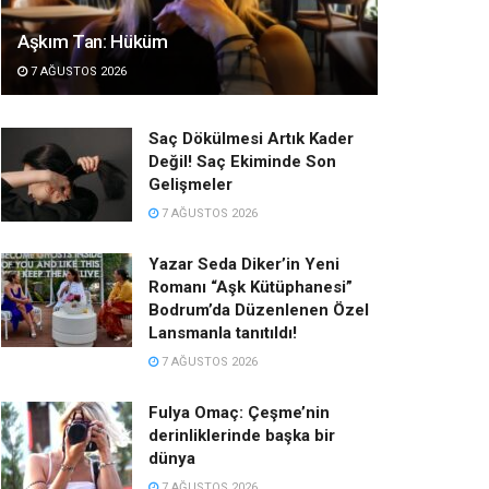
Aşkım Tan: Hüküm
7 AĞUSTOS 2026
Saç Dökülmesi Artık Kader
Değil! Saç Ekiminde Son
Gelişmeler
7 AĞUSTOS 2026
Yazar Seda Diker’in Yeni
Romanı “Aşk Kütüphanesi”
Bodrum’da Düzenlenen Özel
Lansmanla tanıtıldı!
7 AĞUSTOS 2026
Fulya Omaç: Çeşme’nin
derinliklerinde başka bir
dünya
7 AĞUSTOS 2026