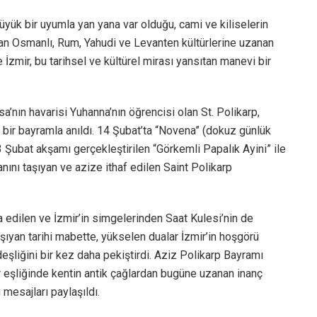
üyük bir uyumla yan yana var olduğu, cami ve kiliselerin
dan Osmanlı, Rum, Yahudi ve Levanten kültürlerine uzanan
 İzmir, bu tarihsel ve kültürel mirası yansıtan manevi bir
sa’nın havarisi Yuhanna’nın öğrencisi olan St. Polikarp,
bir bayramla anıldı. 14 Şubat’ta “Novena” (dokuz günlük
 Şubat akşamı gerçekleştirilen “Görkemli Papalık Ayini” ile
nını taşıyan ve azize ithaf edilen Saint Polikarp
a edilen ve İzmir’in simgelerinden Saat Kulesi’nin de
ıyan tarihi mabette, yükselen dualar İzmir’in hoşgörü
rdeşliğini bir kez daha pekiştirdi. Aziz Polikarp Bayramı
 eşliğinde kentin antik çağlardan bugüne uzanan inanç
 mesajları paylaşıldı.