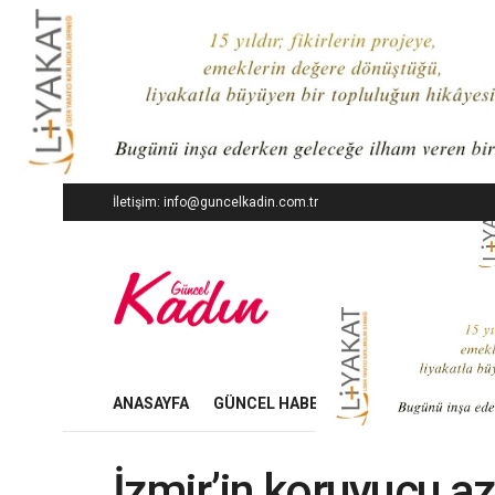
İletişim: info@guncelkadin.com.tr
ANASAYFA
GÜNCEL HABERLER
İŞ DÜNYASI
İzmir’in koruyucu az