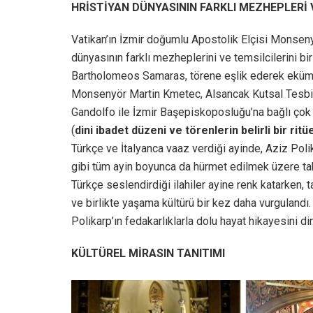
HRİSTİYAN DÜNYASININ FARKLI MEZHEPLERİ V
Vatikan’ın İzmir doğumlu Apostolik Elçisi Monsenyö
dünyasının farklı mezheplerini ve temsilcilerini bi
Bartholomeos Samaras, törene eşlik ederek eküme
Monsenyör Martin Kmetec, Alsancak Kutsal Tesbih
Gandolfo ile İzmir Başepiskoposluğu’na bağlı çok s
(
dini ibadet düzeni ve törenlerin belirli bir rit
Türkçe ve İtalyanca vaaz verdiği ayinde, Aziz Poli
gibi tüm ayin boyunca da hürmet edilmek üzere tak
Türkçe seslendirdiği ilahiler ayine renk katarken,
ve birlikte yaşama kültürü bir kez daha vurgulandı.
Polikarp’ın fedakarlıklarla dolu hayat hikayesini di
KÜLTÜREL MİRASIN TANITIMI