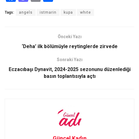
a
a
m
h
Tags:
angels
istmarin
kupa
whıte
ce
st
ail
ar
b
o
e
o
d
Önceki Yazı
o
o
‘Deha’ ilk bölümüyle reytinglerde zirvede
k
n
Sonraki Yazı
Eczacıbaşı Dynavit, 2024-2025 sezonunu düzenlediği
basın toplantısıyla açtı
Güncel Kadın