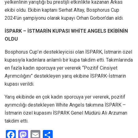
yelkenlinin yarıştığı bu prestijli etkinlikte kazanan Arkas
ekibi oldu. Ekibin kaptanı Serhat Altay, Bosphorus Cup
2024’ün şampiyonu olarak kupayı Orhan Gorbon’dan aldı.
İSPARK – İSTMARİN KUPASI WHİTE ANGELS EKİBİNİN
OLDU
Bosphorus Cup’ın destekleyicisi olan İSPARK, İstmarin özel
kupasıyla kadınlara anlamlı bir kupa takdim etti. Takımlarında
en fazla kadın sporcuya yer vererek “Pozitif Cinsiyet
Ayrımcılığını” destekleyen yarış ekibine İSPARK-İstmarin
kupası verildi.
Yarış ekibinde en çok kadın sporcuya yer vererek, pozitif
ayrımcılığı destekleyen White Angels takımına İSPARK –
İstmarin özel kupasını İSPARK Genel Müdürü Ali Arzuman
takdim etti.
F
M
E
S