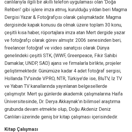
canlılarıyla ilgili bir akıllı telefon uygulaması olan ‘Doğa
Rehberi’ gibi işlere imza atmış, kurulduğu yıldan beri Magma
Dergisi Yazar & Fotoğrafçısı olarak çalışmaktadır. Magma
dergisinde kapak konusu da olmak üzere toplam 30 konu,
çeşitli kısa haber, röportajlara imza atan Mert dergide yazar
ve fotoğrafçı olarak görev almıştır. 2006 senesinden beri,
freelancer fotoğraf ve video sanatçısı olarak Dünya
genelindeki çeşitli STK, (WWF, Greenpeace, Fikir Sahibi
Damaklar, UNDP, SAD) ajans ve firmalarla birlikte, projeler
geliştirmektedir. Günümüze kadar 4 adet fotoğraf sergisi,
Hollanda TV’sinde VPRO, NTR, Türkiye’de ise, BluTV, İz TV
ve Yaban TV kanallarında yayınlanan belgesellerde
çalışmıştır. Mert şu günlerde akademik çalışmalarına Haifa
Üniversitesinde, Dr. Derya Akkaynak’ın bilimsel araştırma
grubunda devam etmekte olup, Doğu Akdeniz Deniz
Canlıları üzerinde geniş bir kitap çalışması içerisindedir.
Kitap Çalışması