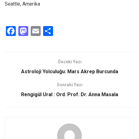
Seattle, Amerika
F
M
E
S
a
a
m
h
ce
st
ail
ar
b
o
e
Önceki Yazı
o
d
Astroloji Yolculuğu: Mars Akrep Burcunda
o
o
Sonraki Yazı
k
n
Rengigül Ural : Ord. Prof. Dr. Anna Masala