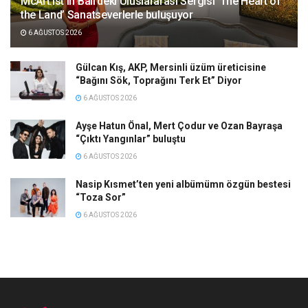
McArt.ist’in Bali’deki Uluslararası Sergisi ‘The Heart of
the Land’ Sanatseverlerle buluşuyor
6 AĞUSTOS 2026
Gülcan Kış, AKP, Mersinli üzüm üreticisine
“Bağını Sök, Toprağını Terk Et” Diyor
6 AĞUSTOS 2026
Ayşe Hatun Önal, Mert Çodur ve Ozan Bayraşa
“Çıktı Yangınlar” buluştu
6 AĞUSTOS 2026
Nasip Kısmet’ten yeni albümümn özgün bestesi
“Toza Sor”
6 AĞUSTOS 2026