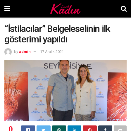
“İstilacılar” Belgeleselinin ilk
gösterimi yapıldı
by
admin
17 Aralık 2021
0