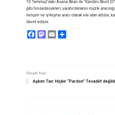
10 Temmuz’daki Asena Akan ile “Kendini Akort Et” 
gibi hissedecekleri, yaratıcılıklarını müzik aracılı
iletişim ve iyileşme aracı olarak ele alan atölye, k
davet ediyor.
F
M
E
S
a
a
m
h
ce
st
ail
ar
b
o
e
o
d
o
o
Önceki Yazı
Aşkım Tan: Hiçbir “Pardon” Tesadüf değild
k
n