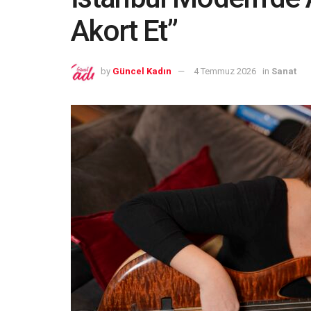
Akort Et”
by
Güncel Kadın
4 Temmuz 2026
in
Sanat