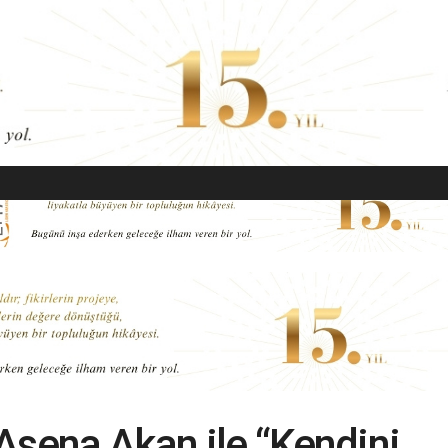
EKONOMI
MODA
GÜZELLIK
SAĞLIK
YAŞAM
SANAT
Asena Akan ile “Kendini