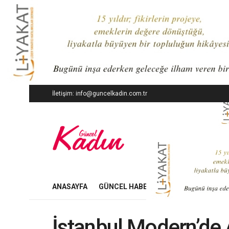
İletişim: info@guncelkadin.com.tr
ANASAYFA
GÜNCEL HABERLER
İŞ DÜNYASI
İstanbul Modern’de 