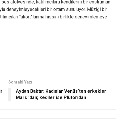
ses atölyesinde, katılımcılara kendilerini bir enstrüman
ğıyla deneyimleyecekleri bir ortam sunuluyor. Müziği bir
atılımcıları “akort”lanma hissini birlikte deneyimlemeye
Sonraki Yazı
ir
Aydan Baktır: Kadınlar Venüs’ten erkekler
Mars ‘dan; kediler ise Plüton’dan