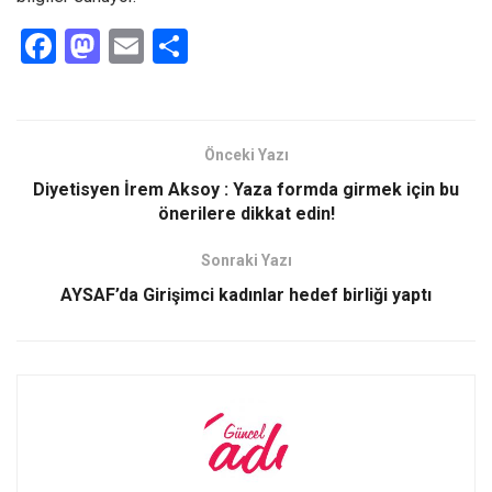
F
M
E
S
a
a
m
h
ce
st
ail
ar
b
o
e
Önceki Yazı
o
d
Diyetisyen İrem Aksoy : Yaza formda girmek için bu
o
o
önerilere dikkat edin!
k
n
Sonraki Yazı
AYSAF’da Girişimci kadınlar hedef birliği yaptı