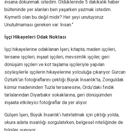
insana dokunmak istedim. Öldüklerinde 5 dakikalık haber
bülteninde yer alanları ben yaşarken yazmak istedim.
Kıymetli olan bu değil midir? Her şeyi unutuyoruz.
Unutulmaması gereken var: İnsan.”
İşçi Hikayeleri Odak Noktası
İşçi hikayelerine odaklanan İşeri, kitapta; maden işçileri,
tersane işçileri, inşaat işçileri, mevsimlik işçiler, geri
dönüşüm işçileri ve kot taşlama işçileriyle yapılan
söyleşilerle işçilerin hikayelerine yolculuğa çıkarıyor. Gürcan
Öztürk’ün fotoğraflarını çektiği Büyük İnsanlık’ta, Zonguldak
kömür madeninden Tuzla tersanesine, Ordu’daki fındık
tarlalarından Diyarbakır sokaklarına, geri dönüşümden
inşaata etkileyici fotoğraflar da yer alıyor.
Gülşen İşeri, Büyük İnsanlık’ı hatırlatmak için çıktığı yolda,
okura adeta insanlığı sorgulatırken, belgesel niteliğinde de
bilgiler sunuyor.