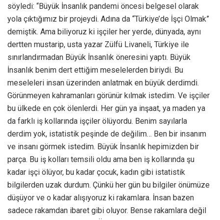
söyledi: “Büyük İnsanlık pandemi öncesi belgesel olarak
yola çıktığımız bir projeydi. Adına da “Türkiye’de İşçi Olmak”
demiştik. Ama biliyoruz ki işçiler her yerde, dünyada, aynı
dertten mustarip, usta yazar Zülfü Livaneli, Türkiye ile
sınırlandırmadan Büyük İnsanlık öneresini yaptı. Büyük
İnsanlık benim dert ettiğim meselelerden biriydi. Bu
meseleleri insan üzerinden anlatmak en büyük derdimdi.
Görünmeyen kahramanları görünür kılmak istedim. Ve işçiler
bu ülkede en çok ölenlerdi. Her gün ya inşaat, ya maden ya
da farklı iş kollarında işçiler ölüyordu. Benim sayılarla
derdim yok, istatistik peşinde de değilim… Ben bir insanım
ve insanı görmek istedim. Büyük İnsanlık hepimizden bir
parça. Bu iş kolları temsili oldu ama ben iş kollarında şu
kadar işçi ölüyor, bu kadar çocuk, kadın gibi istatistik
bilgilerden uzak durdum. Çünkü her gün bu bilgiler önümüze
düşüyor ve o kadar alışıyoruz ki rakamlara. İnsan bazen
sadece rakamdan ibaret gibi oluyor. Bense rakamlara değil