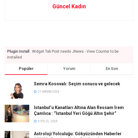
Güncel Kadın
Plugin Install
: Widget Tab Post needs JNews - View Counter to be
installed
Popüler
Yorum
En Son
Semra Kosovalı: Seçim sonucu ve gelecek
21 KASIM 2024
İstanbul’u Kanatları Altına Alan Ressam İrem
Çamlıca : “İstanbul Yeri Göğü Altın Şehir”
4 EYLÜL 2024
Astroloji Yolculuğu: Gökyüzünden Haberler