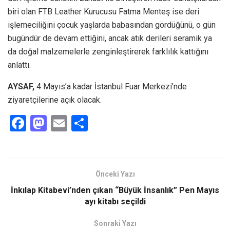
biri olan FTB Leather Kurucusu Fatma Menteş ise deri
işlemeciliğini çocuk yaşlarda babasından gördüğünü, o gün
bugündür de devam ettiğini, ancak atık derileri seramik ya
da doğal malzemelerle zenginleştirerek farklılık kattığını
anlattı.
AYSAF,
4 Mayıs’a kadar İstanbul Fuar Merkezi’nde
ziyaretçilerine açık olacak.
F
M
E
S
a
a
m
h
ce
st
ail
ar
b
o
e
Önceki Yazı
o
d
İnkılap Kitabevi’nden çıkan “Büyük İnsanlık” Pen Mayıs
o
o
ayı kitabı seçildi
k
n
Sonraki Yazı