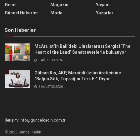
Genel
Magazin
Yaşam
Güncel Haberler
Moda
Yazarlar
Son Haberler
McArt.ist’in Bali’deki Uluslararası Sergisi ‘The
Heart of the Land’ Sanatseverlerle buluşuyor
6 AĞUSTOS 2026
Gülcan Kış, AKP, Mersinli üzüm üreticisine
“Bağını Sök, Toprağını Terk Et” Diyor
6 AĞUSTOS 2026
İletişim: info@guncelkadin.com.tr
© 2023 Güncel Kadın.