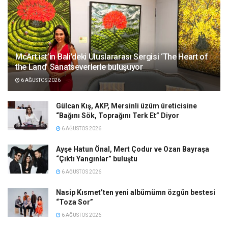
McArt.ist’in Bali’deki Uluslararası Sergisi ‘The Heart of
the Land’ Sanatseverlerle buluşuyor
6 AĞUSTOS 2026
Gülcan Kış, AKP, Mersinli üzüm üreticisine
“Bağını Sök, Toprağını Terk Et” Diyor
6 AĞUSTOS 2026
Ayşe Hatun Önal, Mert Çodur ve Ozan Bayraşa
“Çıktı Yangınlar” buluştu
6 AĞUSTOS 2026
Nasip Kısmet’ten yeni albümümn özgün bestesi
“Toza Sor”
6 AĞUSTOS 2026