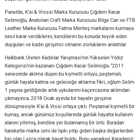
Panelde, K’ai & Vrossi Marka Kurucusu Çiğdem Kacar
Selimoğlu, Anatolian Craft Marka Kurucusu Bilge Can ve FTB
Leather Marka Kurucusu Fatma Menteş markalarını kurmaya
nasıl karar verdiklerini, kendilerini bu konuda teşvik eden
duyguları ve kadın girişimci olmanın zorluklarını anlattılar.
Halkbank Üreten Kadınlar Yarışması’nın Yükselen Yıldız
Kategorisi’nin kazananı Çiğdem Kacar Selimoğlu “2011
senesinde aklıma düşen bu kıymetli örtüyü, peştemalı,
günlük hayata katma ve geleceğe aktarma fikri, oğlum Selim
1 yaşına geldiğinde artık uykularımı kaçırırcasına aklımdan
çıkmayınca, 2018 Ocak ayında bir hayalin girişime
dönüşmesiyle K’ai & Vrosi ortaya çıktı. Peştamal kıymetli bir
kumaş, ancak günümüz koşullarında günlük hayatta kullanım
alanını yitirmiş, kendine yer bulamamış bir örtü. Buradan
hareketle marka ismi de tıpkı yitip giden başka değerlerden
biri olan Lazca olarak hayat buldu. Bunu yaparken Karadeniz