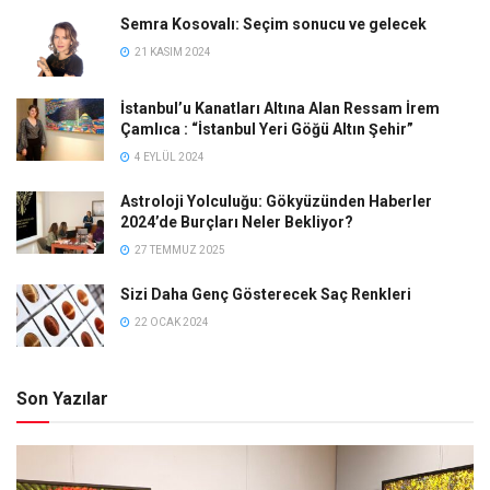
Semra Kosovalı: Seçim sonucu ve gelecek
21 KASIM 2024
İstanbul’u Kanatları Altına Alan Ressam İrem
Çamlıca : “İstanbul Yeri Göğü Altın Şehir”
4 EYLÜL 2024
Astroloji Yolculuğu: Gökyüzünden Haberler
2024’de Burçları Neler Bekliyor?
27 TEMMUZ 2025
Sizi Daha Genç Gösterecek Saç Renkleri
22 OCAK 2024
Son Yazılar