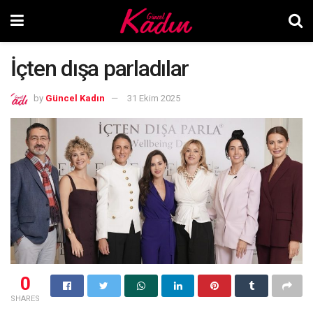
İçten dışa parladılar
by
Güncel Kadın
31 Ekim 2025
0
SHARES