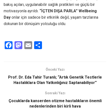
bakış açıları, uygulanabilir sağlık pratikleri ve güçlü bir
motivasyonla ayrıldı.
“İÇTEN DIŞA PARLA” Wellbeing
Day
onlar için sadece bir etkinlik değil, yaşam tarzlarına
dokunan bir dönüşüm yolculuğu oldu.
F
M
E
S
a
a
m
h
ce
st
ail
ar
b
o
e
Önceki Yazı
o
d
Prof. Dr. Eda Tahir Turanlı; “Artık Genetik Testlerle
o
o
Hastalıklara Olan Yatkınlığınız Saptanabiliyor”
k
n
Sonraki Yazı
Çocuklarda kanserden otizme hastalıkların önemli
nedenlerinden biri kirli hava