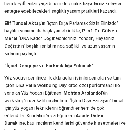
hem keyifli anlar yaşadı hem de günlük hayatlarına kolayca
entegre edebilecekleri sağlıklı yaşam pratikleri kazandı.
Elif Tuncel Aktaş
’ın “İçten Dışa Parlamak Sizin Elinizde”
başlıklı sunumu ile başlayan etkinlikte,
Prof.
Dr. Gülsen
Meral
“DNA Kader Değil: Genlerinizi Yönetin, Hayatınızı
Değiştirin” başlıklı anlatımında sağlıklı ve uzun yaşamın
sırlarını paylaştı.
“İçsel Dengeye ve Farkındalığa Yolculuk”
Yüz yogası denilince ilk akla gelen isimlerden olan ve tüm
İçten Dışa Parla Wellbeing Day’lerde özel performansı ile
yer alan Yüz Yogası Eğitmeni
Mehtap Arslandöl
’ün
workshop’unda,
katılımcılar
hem “İçten Dışa Parlayan” bir cilt
için yüz yogası tekniklerini öğrendiler hem de çok
eğlendiler. Kundalini Yoga Eğitmeni
Asude Didem
Durak
ise, katılımcıların kendilerini güvende hissetmeleri ve