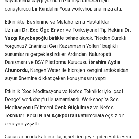
hayatlarında kaygı yerine huzur inşa etmeleri için
dönüştürücü bir Kundalini Yoga workshop’una imza attı.
Etkinlikte, Beslenme ve Metabolizma Hastalıkları
Uzmanı
Dr. Ece Öge Enver
ve Fonksiyonel Tıp Hekimi
Dr.
Yazgı Kayabaşoğlu
birlikte sahne alarak, “Neden Sürekli
Yorgunuz? Enerjinizi Geri Kazanmanın Yolları” başlıklı
sunumlarını gerçekleştirdiler. Ardından, Naturopati
Danışmanı ve BSY Platformu Kurucusu
İbrahim Aydın
Altunordu,
Kangen Water ile hidrojen zengini antioksidan
suyun önemine dikkat çeken konuşmasını yaptı.
Etkinlik “Ses Meditasyonu ve Nefes Teknikleriyle İçsel
Denge” workshop’u ile tamamlandı. Workshop’ta
Ses
Meditasyonu Eğitmeni
Cenk Güçbilmez
ve
Nefes
Teknikleri Koçu
Nihal Açıkportalı
katılımcılara eşsiz bir
deneyim yaşattı.
Günün sonunda katılımcılar, içsel dengeye giden yolda yeni