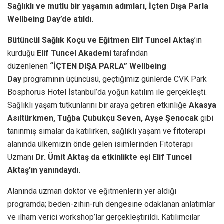
Sağlıklı ve mutlu bir yaşamın adımları, İçten Dışa Parla
Wellbeing Day’de atıldı.
Bütüncül Sağlık Koçu ve Eğitmen Elif Tuncel Aktaş
’ın
kurduğu
Elif Tuncel Akademi
tarafından
düzenlenen
“İÇTEN DIŞA PARLA” Wellbeing
Day
programının üçüncüsü, geçtiğimiz günlerde CVK Park
Bosphorus Hotel İstanbul’da yoğun katılım ile gerçekleşti.
Sağlıklı yaşam tutkunlarını bir araya getiren etkinliğe
Akasya
Asıltürkmen, Tuğba Çubukçu Seven, Ayşe Şenocak
gibi
tanınmış simalar da katılırken, sağlıklı yaşam ve fitoterapi
alanında ülkemizin önde gelen isimlerinden Fitoterapi
Uzmanı
Dr. Ümit Aktaş
da etkinlikte eşi Elif Tuncel
Aktaş’ın yanındaydı.
Alanında uzman doktor ve eğitmenlerin yer aldığı
programda; beden-zihin-ruh dengesine odaklanan anlatımlar
ve ilham verici workshop’lar gerçekleştirildi. Katılımcılar