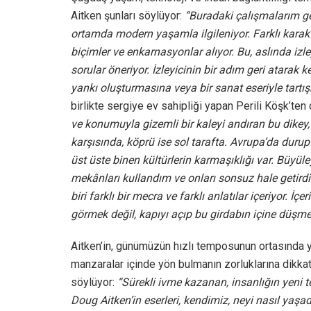
Aitken şunları söylüyor:
“Buradaki çalışmalarım g
ortamda modern yaşamla ilgileniyor. Farklı karakter
biçimler ve enkarnasyonlar alıyor. Bu, aslında izle
sorular öneriyor. İzleyicinin bir adım geri atarak
yankı oluşturmasına veya bir sanat eseriyle tartı
birlikte sergiye ev sahipliği yapan Perili Köşk’ten
ve konumuyla gizemli bir kaleyi andıran bu dikey, 
karşısında, köprü ise sol tarafta. Avrupa’da dur
üst üste binen kültürlerin karmaşıklığı var. Büyüle
mekânları kullandım ve onları sonsuz hale getirdi
biri farklı bir mecra ve farklı anlatılar içeriyor. İçe
görmek değil, kapıyı açıp bu girdabın içine düşme
Aitken’in, günümüzün hızlı temposunun ortasında 
manzaralar içinde yön bulmanın zorluklarına dikkat
söylüyor:
“Sürekli ivme kazanan, insanlığın yeni t
Doug Aitken’in eserleri, kendimiz, neyi nasıl yaşa