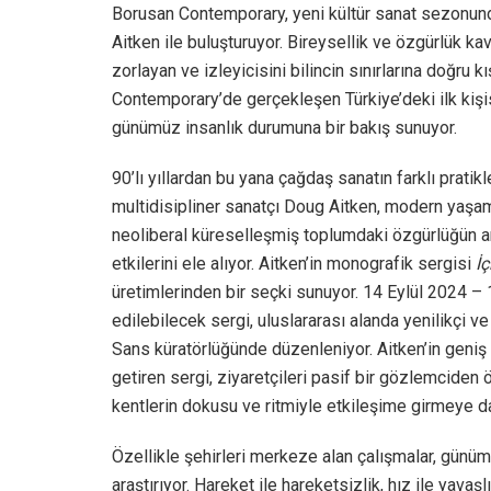
Borusan Contemporary, yeni kültür sanat sezonund
Aitken ile buluşturuyor. Bireysellik ve özgürlük ka
zorlayan ve izleyicisini bilincin sınırlarına doğru
Contemporary’de gerçekleşen Türkiye’deki ilk kişise
günümüz insanlık durumuna bir bakış sunuyor.
90’lı yıllardan bu yana çağdaş sanatın farklı pratikl
multidisipliner sanatçı Doug Aitken, modern yaşamın 
neoliberal küreselleşmiş toplumdaki özgürlüğün an
etkilerini ele alıyor. Aitken’in monografik sergisi
İ
üretimlerinden bir seçki sunuyor. 14 Eylül 2024 – 
edilebilecek sergi, uluslararası alanda yenilikçi 
Sans küratörlüğünde düzenleniyor. Aitken’in geniş y
getiren sergi, ziyaretçileri pasif bir gözlemcide
kentlerin dokusu ve ritmiyle etkileşime girmeye d
Özellikle şehirleri merkeze alan çalışmalar, günüm
araştırıyor. Hareket ile hareketsizlik, hız ile yavaşl