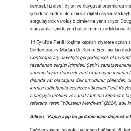
kentsel, fiziksel, dijital ve duygusal ortamlarda in
şehirlerin kütlesi ile sınırsız dijital okyanusta k
sorgulayarak varoluş biçimlerine yanıt arıyor. Doug
manzaralar içinde yön bulabilmenin zorluklarına di
14 Eylül’de Perili Köşk’te kapıları ziyarete açılan s
Contemporary Müdürü Dr. Kumru Eren, şunları ifade 
Contemporary davetiyle gerçekleşecek olan multim
tasarlanan sergisi İçimdeki Şehir’i sanatseverl
yabancılaşan, dönecek yurdu kalmayan insanın (
dışında var olacağına dair umudunu; çöllerden, ok
kırmızı tuğlalarıyla sessizce yükselen Perili Köş
siparişiyle üretilen ve sanat tarihinin kilometre 
referans veren “Yükselen Merdiven” (2024) adlı k
Aitken, “Kapıyı açıp bu girdabın içine düşmek is
Çağdaş yaşam, teknoloji ve insan bağlantılılığı te