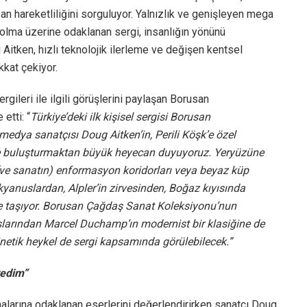
san hareketliliğini sorguluyor. Yalnızlık ve genişleyen mega
aybolma üzerine odaklanan sergi, insanlığın yönünü
 Aitken, hızlı teknolojik ilerleme ve değişen kentsel
kkat çekiyor.
ergileri ile ilgili görüşlerini paylaşan Borusan
etti: “
Türkiye’deki ilk kişisel sergisi Borusan
edya sanatçısı Doug Aitken’in, Perili Köşk’e özel
erle buluşturmaktan büyük heyecan duyuyoruz. Yeryüzüne
ve sanatın) enformasyon koridorları veya beyaz küp
yanuslardan, Alpler’in zirvesinden, Boğaz kıyısında
k’e taşıyor. Borusan Çağdaş Sanat Koleksiyonu’nun
taşlarından Marcel Duchamp’ın modernist bir klasiğine de
inetik heykel de sergi kapsamında görülebilecek.”
tedim”
malarına odaklanan eserlerini değerlendirirken sanatçı Doug