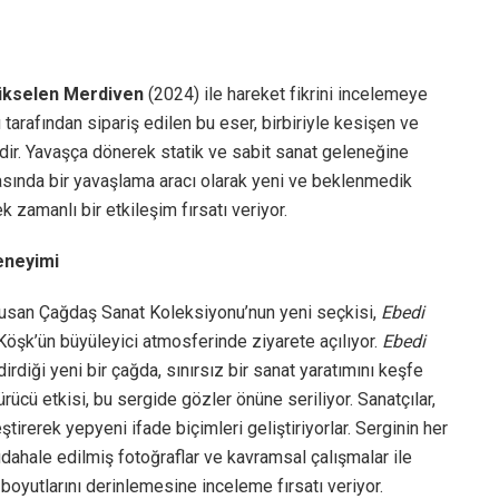
ükselen Merdiven
(2024) ile hareket fikrini incelemeye
rafından sipariş edilen bu eser, birbiriyle kesişen ve
edir. Yavaşça dönerek statik ve sabit sanat geleneğine
asında bir yavaşlama aracı olarak yeni ve beklenmedik
 zamanlı bir etkileşim fırsatı veriyor.
Deneyimi
rusan Çağdaş Sanat Koleksiyonu’nun yeni seçkisi,
Ebedi
 Köşk’ün büyüleyici atmosferinde ziyarete açılıyor.
Ebedi
ndirdiği yeni bir çağda, sınırsız bir sanat yaratımını keşfe
rücü etkisi, bu sergide gözler önüne seriliyor. Sanatçılar,
ştirerek yepyeni ifade biçimleri geliştiriyorlar. Serginin her
dahale edilmiş fotoğraflar ve kavramsal çalışmalar ile
 boyutlarını derinlemesine inceleme fırsatı veriyor.