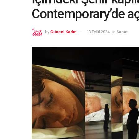
Contemporary’de aç
by
Güncel Kadın
13 Eylül 2024
in
Sanat