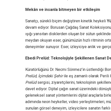
Mekân ve insanla bitmeyen bir etkileşim
Sanatçı, sürekli biçim değiştiren kinetik heykeli
Y
devam ediyor. Borusan Çağdaş Sanat Koleksiyonu ta
ışığı yansıtan disklerden oluşan bir sütun şeklind
meydan okuyan eser, günümüzün hızlı ritminin ort
deneyimler sunuyor. Eser, izleyiciye anlık ve gerçek
Ebedi Prelüd: Teknolojiyle Şekillenen Sanat 
Küratörlüğünü Dr. Necmi Sönmez’in üstlendiği Bo
Prelüd
,
İçimdeki Şehir
ile eş zamanlı olarak Perili
Prelüd
sergisi, ziyaretçilerini, teknolojinin şekille
davet ediyor. Dijital çağın sanat üzerindeki dönüştü
geleneksel sanat yöntemlerini dijital araçlarla birle
adımında neon heykeller, video yerleştirmeleri, mü
sunulan görsel deneyim, izleyicilere sanatın farklı