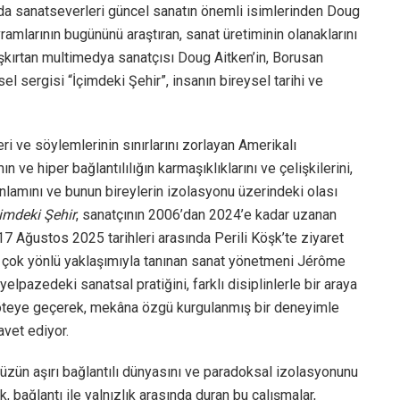
a sanatseverleri güncel sanatın önemli isimlerinden Doug
vramlarının bugününü araştıran, sanat üretiminin olanaklarını
 kışkırtan multimedya sanatçısı Doug Aitken’in, Borusan
l sergisi “İçimdeki Şehir”, insanın bireysel tarihi ve
eri ve söylemlerinin sınırlarını zorlayan Amerikalı
ve hiper bağlantılılığın karmaşıklıklarını ve çelişkilerini,
lamını ve bunun bireylerin izolasyonu üzerindeki olası
çimdeki Şehir
, sanatçının 2006’dan 2024’e kadar uzanan
17 Ağustos 2025 tarihleri arasında Perili Köşk’te ziyaret
ve çok yönlü yaklaşımıyla tanınan sanat yönetmeni Jérôme
elpazedeki sanatsal pratiğini, farklı disiplinlerle bir araya
n öteye geçerek, mekâna özgü kurgulanmış bir deneyimle
avet ediyor.
üzün aşırı bağlantılı dünyasını ve paradoksal izolasyonunu
ık, bağlantı ile yalnızlık arasında duran bu çalışmalar,