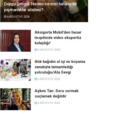
Duygu Şengül: Neden benzer hatalar ve
pişmanlıklar silsilesi?
6 AĞUSTOS 2026
Aksigorta Mobil’den hasar
tespitinde video ekspertiz
kolaylığı!
6 AĞUSTOS 2026
Atık kağıdın el işi ve boyama
sanatıyla tamamladığı
yolculuğu/Ata Sevgi
6 AĞUSTOS 2026
Aşkım Tan: Soru sormak
suçlamak değildir
6 AĞUSTOS 2026