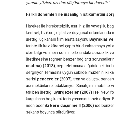
yarının yüzleri, üzerine düşünmeye bir davettir.”
Farklı dönemleri ile insanlığın istikametini so
Hareket ile hareketsizlik, aşırı hız ile yavaşlık, ba
kentsel, fiziksel, dijital ve duygusal ortamlarınd
ürettiği üç kanallı film enstalasyonu
Bayraklar ve
tarihte ilk kez küresel çapta bir duraksamaya yol
olan bilgi ve insan selinin ortasındaki sessizlik 
üretilmesine rağmen benzer bağlantı sorunsallar
unutma)
(2018)
, cep telefonuna sığabilecek bir b
sergiliyor. Temasına uygun şekilde, müzenin iki kat
serisi
pencereler
(2007), tren ya da uçak pencere
ara mekânlarına odaklanıyor. Sanatçının mobilite ve
takiben ürettiği
uyurgezerler
(2007)
ise, New Yor
kurgulanan beş karakterin yaşamını tasvir ediyor. 
neon eser
iki kere düşünme II
(2006)
ise benzer 
sekans boyunca sürdürüyor.