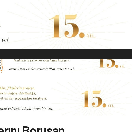
EKONOMI
MODA
GÜZELLIK
SAĞLIK
YAŞAM
SANAT
arını Borusan