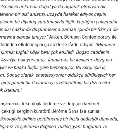
eleneksel anlamda doğal ya da organik olmayan bir
lerin bir dizi anlatısı, uzayda hareket ediyor, çeşitli
yicinin bir diyalog yaratmasıyla ilgili. Yaptığım çalışmalar
 kendisi hakkında düşünmesine, zaman içinde bir fikir ya da
şmasına olanak tanıyor.”
Aitken, Borusan Contemporary ile
 derinden etkilendiğini şu sözlerle ifade ediyor:
“Mimarisi
kırmızı tuğlalı köşk beni çok etkiledi. Boğaz caddenin
up Asya’ya bakıyorsunuz. İnanılmaz bir kesişme duygusu,
yici ve başka hiçbir yere benzemiyor. Bu sergi için iç
m. Sonuç olarak, enstalasyonlar oldukça sürükleyici; her
ri girip parlak bir duvarda iyi aydınlatılmış bir dizi resim
k istedim.”
yaşamanın, teknolojik ilerleme ve değişen kentsel
 çektiği serginin küratörü Jérôme Sans ise şunları
eknolojiyle birlikte görülmemiş bir hızla değiştiği dünyada,
dığımız ve şehirlerin değişen yüzleri, yani bugünün ve