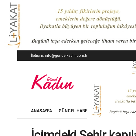
İletişim: info@guncelkadin.com.tr
ANASAYFA
GÜNCEL HABERLER
İŞ DÜNYASI
İçimdeki Şehir kapıl