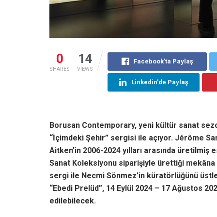
0
14
Facebook'ta Paylaş
SHARES
VIEWS
Linkedin'de Paylaş
Borusan Contemporary, yeni kültür sanat sezon
“İçimdeki Şehir” sergisi ile açıyor. Jérôme Sa
Aitken’in
2006-2024
yılları arasında üretilmiş 
Sanat Koleksiyonu siparişiyle ürettiği mekân
sergi ile Necmi Sönmez’in küratörlüğünü üstl
“Ebedi Prelüd”, 14 Eylül 2024 – 17 Ağustos 2025
edilebilecek.