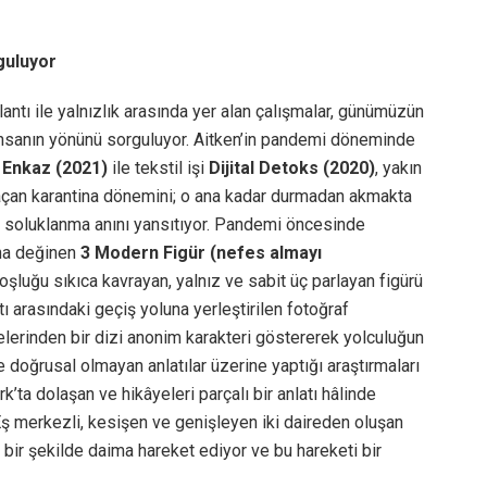
rguluyor
ğlantı ile yalnızlık arasında yer alan çalışmalar, günümüzün
a insanın yönünü sorguluyor. Aitken’in pandemi döneminde
 Enkaz
(2021)
ile tekstil işi
Dijital Detoks
(2020)
, yakın
 açan karantina dönemini; o ana kadar durmadan akmakta
ve soluklanma anını yansıtıyor. Pandemi öncesinde
ına değinen
3 Modern Figür (nefes almayı
oşluğu sıkıca kavrayan, yalnız ve sabit üç parlayan figürü
ı arasındaki geçiş yoluna yerleştirilen fotoğraf
lerinden bir dizi anonim karakteri göstererek yolculuğun
 doğrusal olmayan anlatılar üzerine yaptığı araştırmaları
k’ta dolaşan ve hikâyeleri parçalı bir anlatı hâlinde
Eş merkezli, kesişen ve genişleyen iki daireden oluşan
bir şekilde daima hareket ediyor ve bu hareketi bir