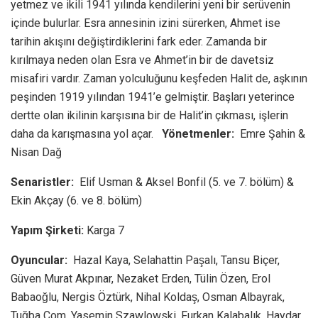
yetmez ve ikili 1941 yılında kendilerini yeni bir serüvenin
içinde bulurlar. Esra annesinin izini sürerken, Ahmet ise
tarihin akışını değiştirdiklerini fark eder. Zamanda bir
kırılmaya neden olan Esra ve Ahmet’in bir de davetsiz
misafiri vardır. Zaman yolculuğunu keşfeden Halit de, aşkının
peşinden 1919 yılından 1941’e gelmiştir. Başları yeterince
dertte olan ikilinin karşısına bir de Halit’in çıkması, işlerin
daha da karışmasına yol açar.
Yönetmenler:
Emre Şahin &
Nisan Dağ
Senaristler:
Elif Usman & Aksel Bonfil (5. ve 7. bölüm) &
Ekin Akçay (6. ve 8. bölüm)
Yapım Şirketi:
Karga 7
Oyuncular:
Hazal Kaya, Selahattin Paşalı, Tansu Biçer,
Güven Murat Akpınar, Nezaket Erden, Tülin Özen, Erol
Babaoğlu, Nergis Öztürk, Nihal Koldaş, Osman Albayrak,
Tuğba Çom, Yasemin Szawlowski, Furkan Kalabalık, Haydar