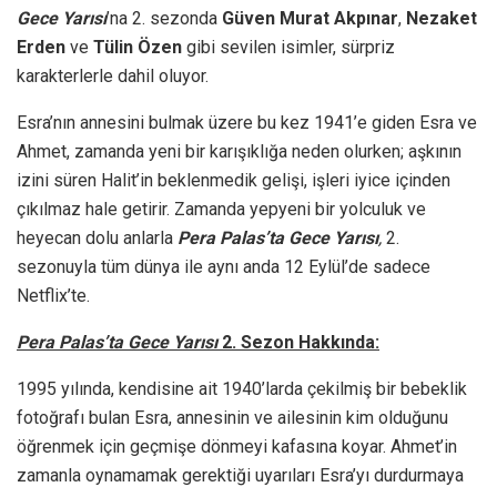
Gece Yarısı
’na 2. sezonda
Güven Murat Akpınar
,
Nezaket
Erden
ve
Tülin Özen
gibi sevilen isimler, sürpriz
karakterlerle dahil oluyor.
Esra’nın annesini bulmak üzere bu kez 1941’e giden Esra ve
Ahmet, zamanda yeni bir karışıklığa neden olurken; aşkının
izini süren Halit’in beklenmedik gelişi, işleri iyice içinden
çıkılmaz hale getirir. Zamanda yepyeni bir yolculuk ve
heyecan dolu anlarla
Pera Palas’ta Gece Yarısı
,
2.
sezonuyla tüm dünya ile aynı anda 12 Eylül’de sadece
Netflix’te.
Pera Palas’ta Gece Yarısı
2. Sezon Hakkında:
1995 yılında, kendisine ait 1940’larda çekilmiş bir bebeklik
fotoğrafı bulan Esra, annesinin ve ailesinin kim olduğunu
öğrenmek için geçmişe dönmeyi kafasına koyar. Ahmet’in
zamanla oynamamak gerektiği uyarıları Esra’yı durdurmaya