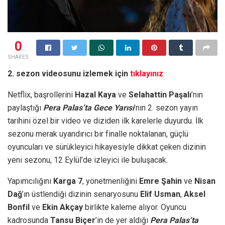
0
SHARES
2. sezon videosunu izlemek için
tıklayınız
Netflix, başrollerini
Hazal Kaya
ve
Selahattin Paşalı
’nın
paylaştığı
Pera Palas’ta Gece Yarısı
’nın 2. sezon yayın
tarihini özel bir video ve diziden ilk karelerle duyurdu. İlk
sezonu merak uyandırıcı bir finalle noktalanan, güçlü
oyuncuları ve sürükleyici hikayesiyle dikkat çeken dizinin
yeni sezonu, 12 Eylül’de izleyici ile buluşacak.
Yapımcılığını
Karga 7
, yönetmenliğini
Emre Şahin
ve
Nisan
Dağ
’ın üstlendiği dizinin senaryosunu
Elif Usman
,
Aksel
Bonfil
ve
Ekin Akçay
birlikte kaleme alıyor. Oyuncu
kadrosunda
Tansu Biçer
’in de yer aldığı
Pera Palas’ta