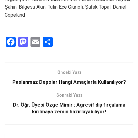
Şahin, Bilgesu Akın, Tülin Ece Giurioli, Şafak Topal, Daniel
Copeland
F
M
E
S
a
a
m
h
ce
st
ail
ar
b
o
e
Önceki Yazı
o
d
Paslanmaz Depolar Hangi Amaçlarla Kullanılıyor?
o
o
Sonraki Yazı
k
n
Dr. Öğr. Üyesi Özge Mimir : Agresif diş fırçalama
kırılmaya zemin hazırlayabiliyor!