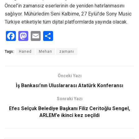
Öncel’in zamansız eserlerinin de yeniden hatırlanmasını
sağlıyor. Mühürledim Seni Kalbime, 27 Eylül’de Sony Music
Türkiye etiketiyle tüm dijital platformlarda yayında olacak.
F
M
E
S
a
a
m
h
Tags:
Haned
Mehan
zamanı
ce
st
ail
ar
b
o
e
o
d
Önceki Yazı
o
o
İş Bankası’nın Uluslararası Atatürk Konferansı
k
n
Sonraki Yazı
Efes Selçuk Belediye Başkanı Filiz Ceritoğlu Sengel,
ARLEM’e ikinci kez seçildi