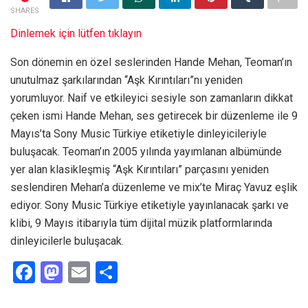
SHARES
Dinlemek için lütfen tıklayın
Son dönemin en özel seslerinden Hande Mehan, Teoman’ın
unutulmaz şarkılarından “Aşk Kırıntıları”nı yeniden
yorumluyor. Naif ve etkileyici sesiyle son zamanların dikkat
çeken ismi Hande Mehan, ses getirecek bir düzenleme ile 9
Mayıs’ta Sony Music Türkiye etiketiyle dinleyicileriyle
buluşacak. Teoman’ın 2005 yılında yayımlanan albümünde
yer alan klasikleşmiş “Aşk Kırıntıları” parçasını yeniden
seslendiren Mehan’a düzenleme ve mix’te Miraç Yavuz eşlik
ediyor. Sony Music Türkiye etiketiyle yayınlanacak şarkı ve
klibi, 9 Mayıs itibarıyla tüm dijital müzik platformlarında
dinleyicilerle buluşacak.
F
M
E
S
a
a
m
h