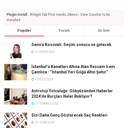
Plugin Install
: Widget Tab Post needs JNews - View Counter to be
installed
Popüler
Yorum
En Son
Semra Kosovalı: Seçim sonucu ve gelecek
21 KASIM 2024
İstanbul’u Kanatları Altına Alan Ressam İrem
Çamlıca : “İstanbul Yeri Göğü Altın Şehir”
4 EYLÜL 2024
Astroloji Yolculuğu: Gökyüzünden Haberler
2024’de Burçları Neler Bekliyor?
27 TEMMUZ 2025
Sizi Daha Genç Gösterecek Saç Renkleri
22 OCAK 2024