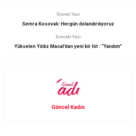
ce
st
ail
ar
b
o
e
Önceki Yazı
o
d
Semra Kosovalı: Hergün dolandırılıyoruz
o
o
Sonraki Yazı
k
n
Yükselen Yıldız Masal’dan yeni bir hit : “Yandım”
Güncel Kadın